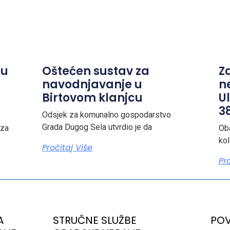
ju
Oštećen sustav za
Z
navodnjavanje u
n
Birtovom klanjcu
Ul
38
Odsjek za komunalno gospodarstvo
Grada Dugog Sela utvrdio je da
 za
Ob
ko
Pročitaj Više
Pr
A
STRUČNE SLUŽBE
POV