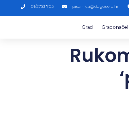
01/2753 705
pisarnica@dugoselo.hr
Grad
Gradonačelni
Rukom