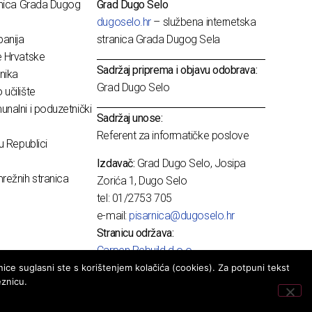
dnica Grada Dugog
Grad Dugo Selo
dugoselo.hr
– službena internetska
anija
stranica Grada Dugog Sela
e Hrvatske
Sadržaj priprema i objavu odobrava:
nika
Grad Dugo Selo
učilište
nalni i poduzetnički
Sadržaj unose:
Referent za informatičke poslove
u Republici
Izdavač:
Grad Dugo Selo, Josipa
režnih stranica
Zorića 1, Dugo Selo
tel: 01/2753 705
e-mail:
pisarnica@dugoselo.hr
Stranicu održava:
Carpen Rebuild d.o.o.
ice suglasni ste s korištenjem kolačića (cookies). Za potpuni tekst
eznicu.