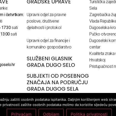
AVE
GRADSKE UPRAVE
Turistička zaje
anke:
Sela
m i četvrtkom:
Upravni odjel za pravne
Zagrebačka žup
ti
poslove, društvene
Vlada Republik
o
17:30
sati
djelatnosti i protokol
Dugoselska kro
o
13:00
sati
Pučko otvoreno 
Upravni odjel za financije i
Dugoselski komu
komunalno gospodarstvo
centar
Kvaliteta zraka 
SLUŽBENI GLASNIK
Hrvatskoj
GRADA DUGO SELO
goselo.hr
Pristupačnost m
SUBJEKTI OD POSEBNOG
ZNAČAJA NA PODRUČJU
GRADA DUGOG SELA
žnju zaštiti osobnih podataka ispitanika. Daljnjim korištenjem web stran
ke privatnosti zaštite osobnih podataka molimo da koristite sljedeću pov
Prihvaćam
Odbijam
Politika privatnosti