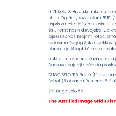
U 21. kolu 2. Hrvatske rukometne
ekipe Ogulina, rezultatom 51:15 
Usprkos nešto lošijem ulasku u uta
9:1 u korist naših djevojaka. Do 
dijelu usprkos brojnim rotacijama
redovima Dugog Sela najefikasni
obranila je 14 lopti i čak se upisala
I rekli bismo šećer dolazi na kraj
Dubrave. Najbolji način da prosla
DUGO SELO ’55: Budić (14 obrana + 1
Šebalj (8 obrana), Remenar 6. Slu
ŽRK Dugo Selo 55
The Justified Image Grid JS is 