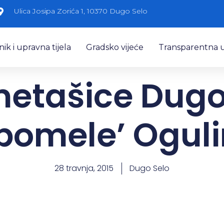
Ulica Josipa Zorića 1, 10370 Dugo Selo
k i upravna tijela
Gradsko vijeće
Transparentna 
etašice Dugo
‘pomele’ Oguli
28 travnja, 2015
Dugo Selo