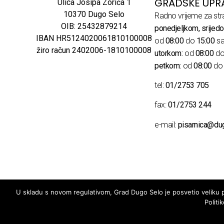
GRADSKE UPR
Ulica Josipa Zorića 1
10370 Dugo Selo
Radno vrijeme za str
OIB: 25432879214
ponedjeljkom, srijedo
IBAN HR5124020061810100008
od
08:00
do
15:00
sa
žiro račun 2402006-1810100008
utorkom:
od
08:00
d
petkom:
od
08:00
d
tel:
01/2753 705
fax:
01/2753 244
e-mail:
pisarnica@du
U skladu s novom regulativom, Grad Dugo Selo je posvetio veliku pa
Politi