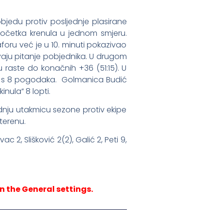
bjedu protiv posljednje plasirane
 početka krenula u jednom smjeru.
aforu već je u 10. minuti pokazivao
avaju pitanje pobjednika. U drugom
u raste do konačnih +36 (51:15). U
er s 8 pogodaka. Golmanica Budić
kinula” 8 lopti.
zadnju utakmicu sezone protiv ekipe
terenu.
 2, Slišković 2(2), Galić 2, Peti 9,
n the General settings.