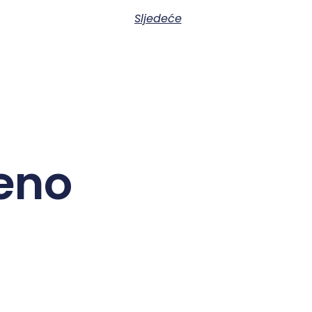
Sljedeće
eno