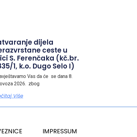
atvaranje dijela
erazvrstane ceste u
ici S. Ferenčaka (kč.br.
35/1, k.o. Dugo Selo I)
avještavamo Vas da će se dana 8.
lovoza 2026. zbog
očitaj Više
EZNICE
IMPRESSUM