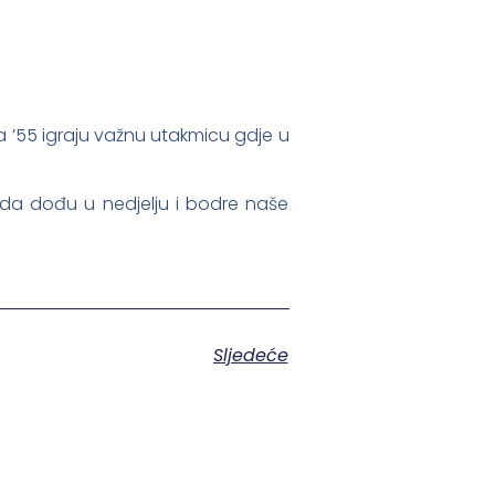
a ’55 igraju važnu utakmicu gdje u
a dođu u nedjelju i bodre naše
Sljedeće