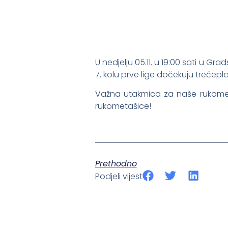
U nedjelju 05.11. u 19:00 sati u 
7. kolu prve lige dočekuju trećep
Važna utakmica za naše rukome
rukometašice!
Prethodno
Podjeli vijest