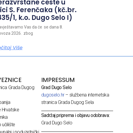
erazvrstane ceste u
ici S. Ferenčaka (kč.br.
35/1, k.o. Dugo Selo I)
vještavamo Vas da će se dana 8.
ovoza 2026. zbog
očitaj Više
EZNICE
IMPRESSUM
dnica Grada Dugog
Grad Dugo Selo
dugoselo.hr
– službena internetska
anija
stranica Grada Dugog Sela
e Hrvatske
Sadržaj priprema i objavu odobrava:
nika
Grad Dugo Selo
učilište
nalni i poduzetnički