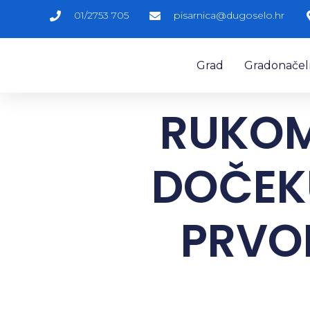
01/2753 705
pisarnica@dugoselo.hr
Grad
Gradonačelni
RUKOM
DOČEK
PRVO