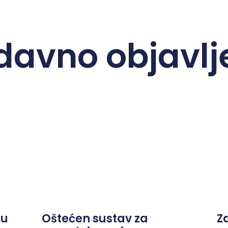
davno objavlj
ju
Oštećen sustav za
Z