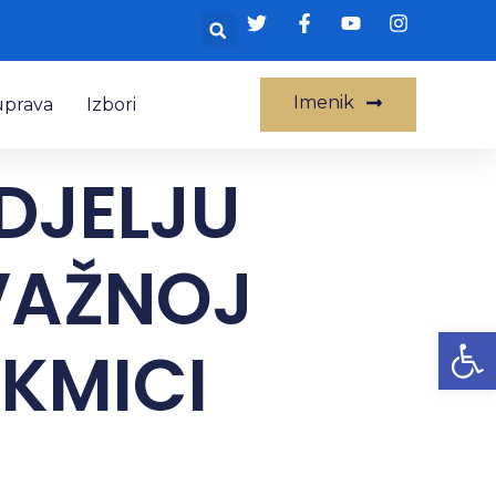
Imenik
uprava
Izbori
DJELJU
VAŽNOJ
Op
KMICI