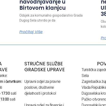
navodnjavanje u
n
Birtovom klanjcu
Ul
38
Odsjek za komunalno gospodarstvo Grada
Dugog Sela utvrdio je da
Oba
kol
Pročitaj Više
Pr
A
STRUČNE SLUŽBE
POV
AVE
GRADSKE UPRAVE
Turistička zaje
anke:
Sela
m i četvrtkom:
Upravni odjel za pravne
Zagrebačka žup
ti
poslove, društvene
Vlada Republik
o
17:30
sati
djelatnosti i protokol
Dugoselska kro
o
13:00
sati
Pučko otvoreno 
Upravni odjel za financije i
Dugoselski komu