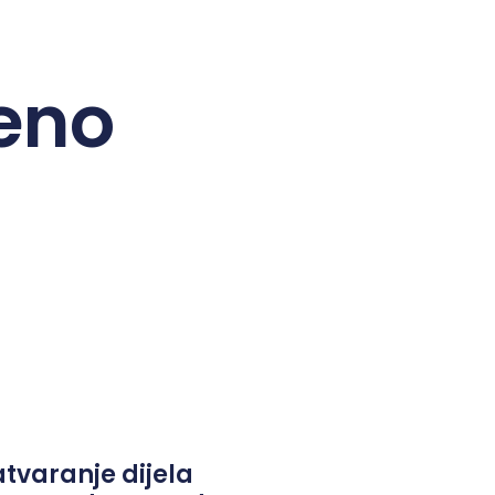
eno
atvaranje dijela