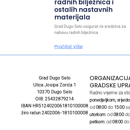
radnih bilježnica i
ostalih nastavnih
materijala
Grad Dugo Selo osigurat će sredstva za
nabavu radnih bilježnica
Pročitaj Više
ORGANIZACIJ
Grad Dugo Selo
GRADSKE UPR
Ulica Josipa Zorića 1
10370 Dugo Selo
Radno vrijeme za str
OIB: 25432879214
ponedjeljkom, srijedo
IBAN HR5124020061810100008
od
08:00
do
15:00
sa
žiro račun 2402006-1810100008
utorkom:
od
08:00
d
petkom:
od
08:00
d