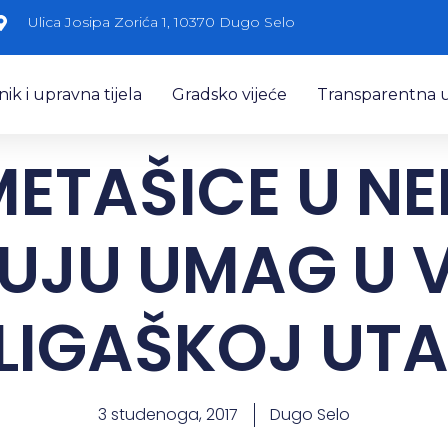
Ulica Josipa Zorića 1, 10370 Dugo Selo
k i upravna tijela
Gradsko vijeće
Transparentna 
ETAŠICE U NE
UJU UMAG U 
LIGAŠKOJ UTA
3 studenoga, 2017
Dugo Selo