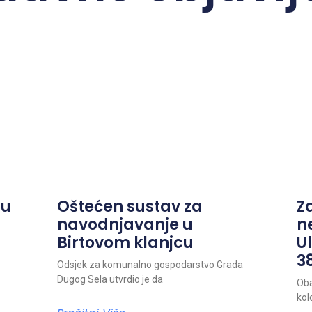
ju
Oštećen sustav za
Z
navodnjavanje u
n
Birtovom klanjcu
Ul
38
Odsjek za komunalno gospodarstvo Grada
Dugog Sela utvrdio je da
Oba
kol