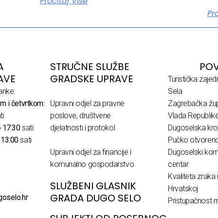
Pročitaj Više
Pr
A
STRUČNE SLUŽBE
POV
AVE
GRADSKE UPRAVE
Turistička zaje
anke:
Sela
m i četvrtkom:
Upravni odjel za pravne
Zagrebačka žup
ti
poslove, društvene
Vlada Republik
o
17:30
sati
djelatnosti i protokol
Dugoselska kro
o
13:00
sati
Pučko otvoreno 
Upravni odjel za financije i
Dugoselski komu
komunalno gospodarstvo
centar
Kvaliteta zraka 
SLUŽBENI GLASNIK
Hrvatskoj
GRADA DUGO SELO
goselo.hr
Pristupačnost m