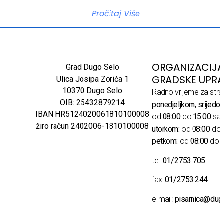
Pročitaj Više
ORGANIZACIJ
Grad Dugo Selo
GRADSKE UPR
Ulica Josipa Zorića 1
10370 Dugo Selo
Radno vrijeme za str
OIB: 25432879214
ponedjeljkom, srijedo
IBAN HR5124020061810100008
od
08:00
do
15:00
sa
žiro račun 2402006-1810100008
utorkom:
od
08:00
d
petkom:
od
08:00
d
tel:
01/2753 705
fax:
01/2753 244
e-mail:
pisarnica@du