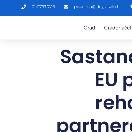
01/2753 705
pisarnica@dugoselo.hr
Grad
Gradonačelni
Sastan
EU 
reh
partner