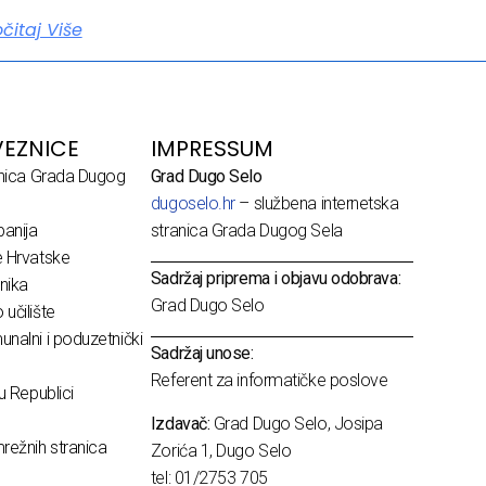
očitaj Više
EZNICE
IMPRESSUM
dnica Grada Dugog
Grad Dugo Selo
dugoselo.hr
– službena internetska
anija
stranica Grada Dugog Sela
e Hrvatske
Sadržaj priprema i objavu odobrava:
nika
Grad Dugo Selo
učilište
nalni i poduzetnički
Sadržaj unose:
Referent za informatičke poslove
u Republici
Izdavač:
Grad Dugo Selo, Josipa
režnih stranica
Zorića 1, Dugo Selo
tel: 01/2753 705