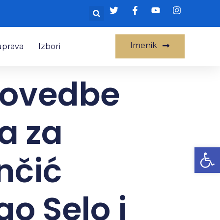
Imenik
uprava
Izbori
rovedbe
a za
Op
nčić
o Selo i