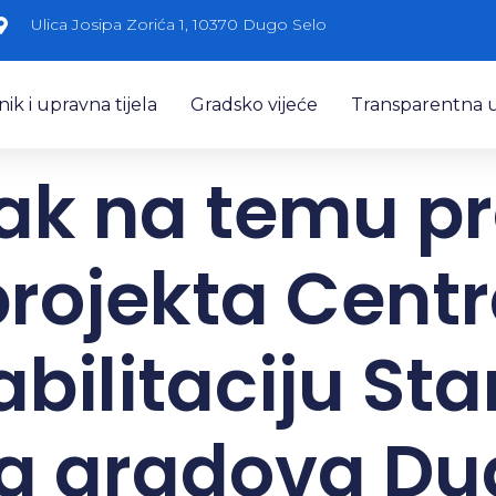
Ulica Josipa Zorića 1, 10370 Dugo Selo
k i upravna tijela
Gradsko vijeće
Transparentna 
ak na temu p
projekta Centr
abilitaciju Sta
a gradova Dug