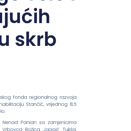
jućih
u skrb
skog fonda regionalnog razvoja
habilitaciju Stančić, vrijednog 8,5
lo.
ik Nenad Panian sa zamjenicima
 Vrbovca Božica Jagoić Tukša,