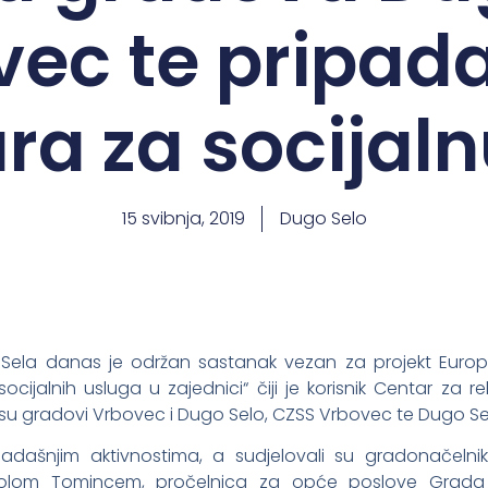
vec te pripada
ra za socijaln
15 svibnja, 2019
Dugo Selo
Sela danas je održan sastanak vezan za projekt Europ
cijalnih usluga u zajednici“ čiji je korisnik Centar za re
i su gradovi Vrbovec i Dugo Selo, CZSS Vrbovec te Dugo Se
adašnjim aktivnostima, a sudjelovali su gradonačeln
olom Tomincem, pročelnica za opće poslove Grada