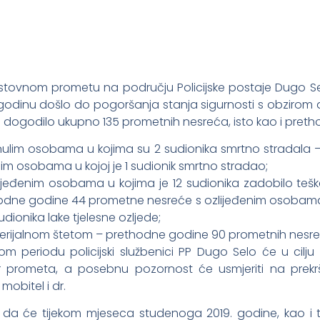
stovnom prometu na području Policijske postaje Dugo Sel
inu došlo do pogoršanja stanja sigurnosti s obzirom da se
dogodilo ukupno 135 prometnih nesreća, isto kao i preth
ulim osobama u kojima su 2 sudionika smrtno stradala 
m osobama u kojoj je 1 sudionik smrtno stradao;
jeđenim osobama u kojima je 12 sudionika zadobilo teške
thodne godine 44 prometne nesreće s ozlijeđenim osobama 
udionika lake tjelesne ozljede;
erijalnom štetom – prethodne godine 90 prometnih nesre
periodu policijski službenici PP Dugo Selo će u cilju
 prometa, a posebnu pozornost će usmjeriti na prekršaj
mobitel i dr.
 će tijekom mjeseca studenoga 2019. godine, kao i tije