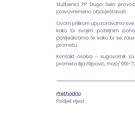
službenici PP Dugo Selo provod
pravovremeno obavještavati.
Ovom prilikom upozoravamo sve vo
kako bi svojim poželjnim pon
posljedicama te kako bi se zau
prometu.
Kontakt osoba – sugovornik za Po
prometa Ilija Filipović, mob/ 091-7
Prethodno
Podjeli vijest