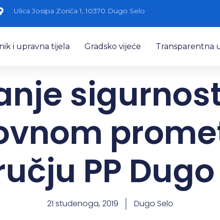
Ulica Josipa Zorića 1, 10370 Dugo Selo
k i upravna tijela
Gradsko vijeće
Transparentna 
anje sigurnost
ovnom prome
učju PP Dugo
21 studenoga, 2019
Dugo Selo