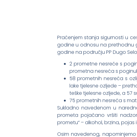
Praćenjem stanja sigurnosti u ce
godine u odnosu na prethodnu god
godine na području PP Dugo Selo 
2 prometne nesreće s pogin
prometna nesreća s poginuli
58 prometnih nesreća s ozli
lake tjelesne ozljede – pre
teške tjelesne ozljede, a 57 s
75 prometnih nesreća s mat
Sukladno navedenom u narednom 
prometa pojačano vršiti nadzor
prometu“ – alkohol, brzina, pojas i 
Osim navedenog, napominjemo da