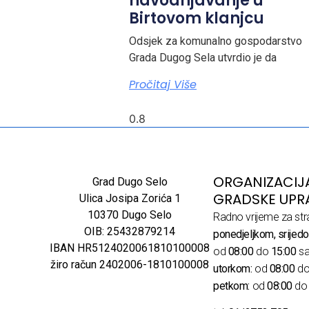
navodnjavanje u
Birtovom klanjcu
Odsjek za komunalno gospodarstvo
Grada Dugog Sela utvrdio je da
Pročitaj Više
ORGANIZACIJ
Grad Dugo Selo
GRADSKE UPR
Ulica Josipa Zorića 1
10370 Dugo Selo
Radno vrijeme za str
OIB: 25432879214
ponedjeljkom, srijedo
IBAN HR5124020061810100008
od
08:00
do
15:00
sa
žiro račun 2402006-1810100008
utorkom:
od
08:00
d
petkom:
od
08:00
d