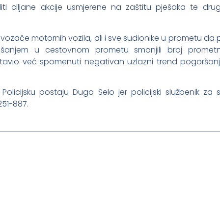
iti ciljane akcije usmjerene na zaštitu pješaka te d
zače motornih vozila, ali i sve sudionike u prometu da p
ašanjem u cestovnom prometu smanjili broj prometn
stavio već spomenuti negativan uzlazni trend pogoršanj
licijsku postaju Dugo Selo jer policijski službenik za
251-887.