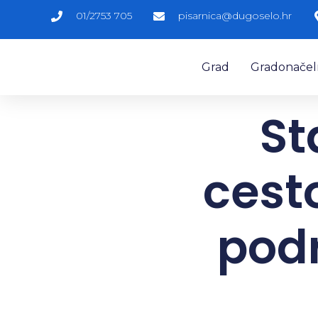
01/2753 705
pisarnica@dugoselo.hr
Grad
Gradonačelni
St
cest
podr