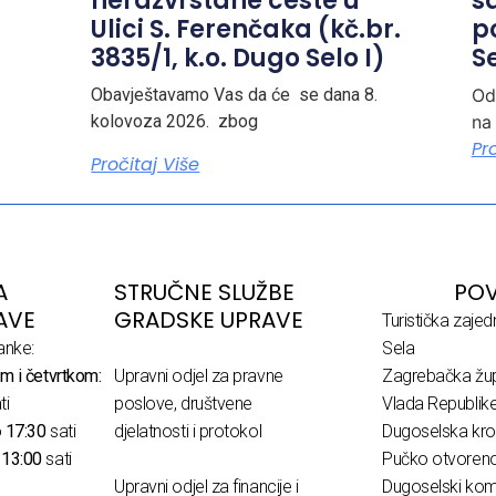
nerazvrstane ceste u
s
Ulici S. Ferenčaka (kč.br.
p
3835/1, k.o. Dugo Selo I)
Se
Obavještavamo Vas da će se dana 8.
Od
kolovoza 2026. zbog
na
Pr
Pročitaj Više
A
STRUČNE SLUŽBE
POV
AVE
GRADSKE UPRAVE
Turistička zaje
anke:
Sela
m i četvrtkom:
Upravni odjel za pravne
Zagrebačka žup
ti
poslove, društvene
Vlada Republik
o
17:30
sati
djelatnosti i protokol
Dugoselska kro
o
13:00
sati
Pučko otvoreno 
Upravni odjel za financije i
Dugoselski komu