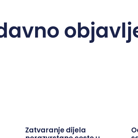
davno objavlj
Zatvaranje dijela
O