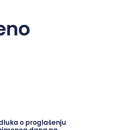
eno
dluka o proglašenju