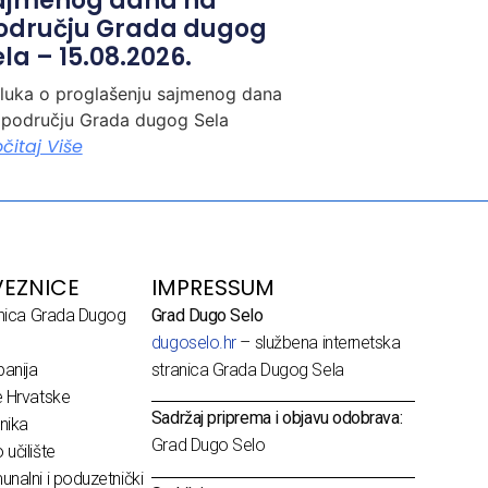
ajmenog dana na
odručju Grada dugog
la – 15.08.2026.
luka o proglašenju sajmenog dana
 području Grada dugog Sela
očitaj Više
EZNICE
IMPRESSUM
dnica Grada Dugog
Grad Dugo Selo
dugoselo.hr
– službena internetska
anija
stranica Grada Dugog Sela
e Hrvatske
Sadržaj priprema i objavu odobrava:
nika
Grad Dugo Selo
učilište
nalni i poduzetnički