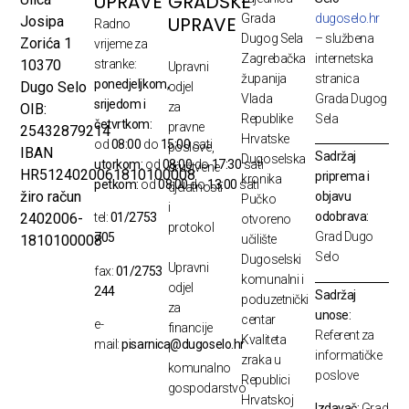
UPRAVE
GRADSKE
Grada
dugoselo.hr
UPRAVE
Josipa
Radno
Dugog Sela
– službena
Zorića 1
vrijeme za
Zagrebačka
internetska
10370
stranke:
Upravni
županija
stranica
ponedjeljkom,
Dugo Selo
odjel
Vlada
Grada Dugog
srijedom i
za
OIB:
Republike
Sela
četvrtkom:
pravne
25432879214
Hrvatske
od
08:00
do
15:00
sati
poslove,
IBAN
Sadržaj
Dugoselska
utorkom:
od
08:00
do
17:30
sati
društvene
HR5124020061810100008
priprema i
kronika
petkom:
od
08:00
do
13:00
sati
djelatnosti
žiro račun
objavu
Pučko
i
odobrava:
2402006-
tel:
01/2753
otvoreno
protokol
Grad Dugo
705
1810100008
učilište
Selo
Dugoselski
Upravni
fax:
01/2753
komunalni i
odjel
244
Sadržaj
poduzetnički
za
unose:
centar
e-
financije
Referent za
Kvaliteta
mail:
pisarnica@dugoselo.hr
i
informatičke
zraka u
komunalno
poslove
Republici
gospodarstvo
Hrvatskoj
Izdavač:
Grad