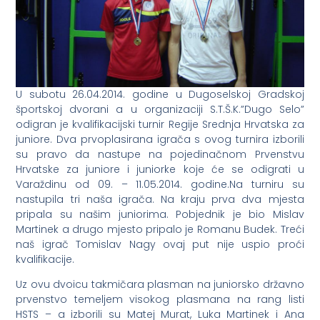
U subotu 26.04.2014. godine u Dugoselskoj Gradskoj
športskoj dvorani a u organizaciji S.T.Š.K.”Dugo Selo”
odigran je kvalifikacijski turnir Regije Srednja Hrvatska za
juniore. Dva prvoplasirana igrača s ovog turnira izborili
su pravo da nastupe na pojedinačnom Prvenstvu
Hrvatske za juniore i juniorke koje će se odigrati u
Varaždinu od 09. – 11.05.2014. godine.
Na turniru su
nastupila tri naša igrača. Na kraju prva dva mjesta
pripala su našim juniorima. Pobjednik je bio Mislav
Martinek a drugo mjesto pripalo je Romanu Budek. Treći
naš igrač Tomislav Nagy ovaj put nije uspio proći
kvalifikacije.
Uz ovu dvoicu takmičara plasman na juniorsko državno
prvenstvo temeljem visokog plasmana na rang listi
HSTS – a izborili su Matej Murat, Luka Martinek i Ana