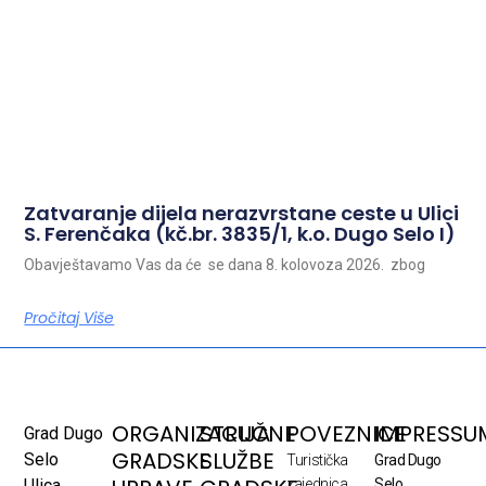
Zatvaranje dijela nerazvrstane ceste u Ulici
S. Ferenčaka (kč.br. 3835/1, k.o. Dugo Selo I)
Obavještavamo Vas da će se dana 8. kolovoza 2026. zbog
Pročitaj Više
ORGANIZACIJA
STRUČNE
POVEZNICE
IMPRESSU
Grad Dugo
GRADSKE
SLUŽBE
Selo
Turistička
Grad Dugo
Ulica
zajednica
Selo