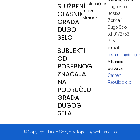
Pristupačnost
SLUŽBENI
Dugo Selo,
mrežnih
GLASNIK
Josipa
stranica
GRADA
Zorića 1,
Dugo Selo
DUGO
tel: 01/2753
SELO
705
e-mail:
SUBJEKTI
pisarnica@dugos
OD
Stranicu
POSEBNOG
održava:
ZNAČAJA
Carpen
NA
Rebuild d.o.o.
PODRUČJU
GRADA
DUGOG
SELA
© Copyright - Dugo Selo, developed by webpark.pro