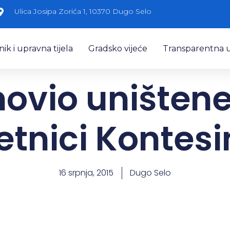
Ulica Josipa Zorića 1, 10370 Dugo Selo
k i upravna tijela
Gradsko vijeće
Transparentna 
ovio uništene
etnici Kontesi
16 srpnja, 2015
Dugo Selo