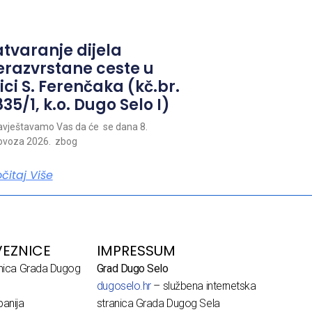
atvaranje dijela
erazvrstane ceste u
ici S. Ferenčaka (kč.br.
35/1, k.o. Dugo Selo I)
vještavamo Vas da će se dana 8.
ovoza 2026. zbog
očitaj Više
EZNICE
IMPRESSUM
dnica Grada Dugog
Grad Dugo Selo
dugoselo.hr
– službena internetska
anija
stranica Grada Dugog Sela