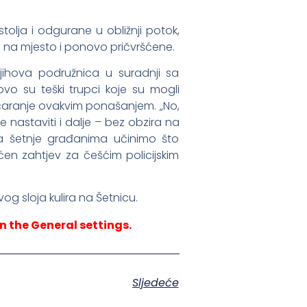
tolja i odgurane u obližnji potok,
e na mjesto i ponovo pričvršćene.
jihova podružnica u suradnji sa
vo su teški trupci koje su mogli
azočaranje ovakvim ponašanjem. „No,
 nastaviti i dalje – bez obzira na
da šetnje građanima učinimo što
ućen zahtjev za češćim policijskim
og sloja kulira na Šetnicu.
n the General settings.
Sljedeće