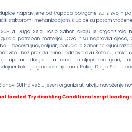
klupice napravljene od trupaca potrgane su iz svojih pos
lačiti traktorom i mehanizacijom. Klupice su potom vraćen
SUH-a Dugo Selo Josip Sahor, akciju je organizirala n
gurala potreban materijal. „Ovo nisu napravila djeca, o
 – zločesti ljudi, neljudi“, poručio je Sahor ne krijući r
ovito i bez prekida brine i održava ovu Šetnicu, i tako će
dalje uporni i dosljedni u tome da uljepšamo grad, i 
dajući kako je gradskim tijelima i Policiji Dugo Selo up
lanovi SUH-a već u jesen organizirati akciju navoženje nov
not loaded. Try disabling Conditional script loading i