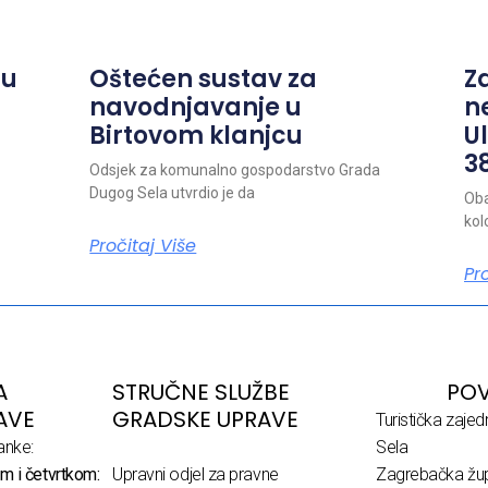
ju
Oštećen sustav za
Z
navodnjavanje u
n
Birtovom klanjcu
Ul
38
Odsjek za komunalno gospodarstvo Grada
Dugog Sela utvrdio je da
Oba
kol
Pročitaj Više
Pr
A
STRUČNE SLUŽBE
POV
AVE
GRADSKE UPRAVE
Turistička zaje
anke:
Sela
m i četvrtkom:
Upravni odjel za pravne
Zagrebačka žup