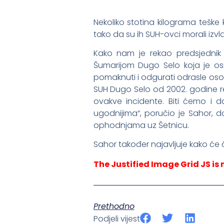
Nekoliko stotina kilograma teške 
tako da su ih SUH-ovci morali izv
Kako nam je rekao predsjednik 
Šumarijom Dugo Selo koja je osi
pomaknuti i odgurati odrasle osobe
SUH Dugo Selo od 2002. godine red
ovakve incidente. Biti ćemo i 
ugodnijima“, poručio je Sahor, do
ophodnjama uz Šetnicu.
Sahor također najavljuje kako će č
The Justified Image Grid JS is 
Prethodno
Podjeli vijest