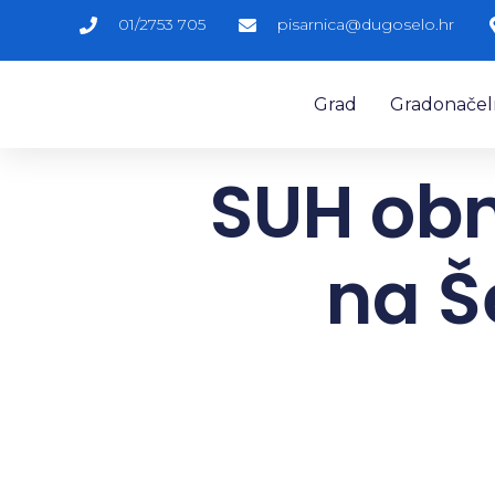
01/2753 705
pisarnica@dugoselo.hr
Grad
Gradonačelni
SUH obn
na Š