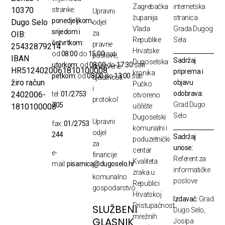
Zagrebačka
internetska
10370
stranke:
Upravni
županija
stranica
ponedjeljkom,
Dugo Selo
odjel
Vlada
Grada Dugog
srijedom i
za
OIB:
Republike
Sela
četvrtkom:
pravne
25432879214
Hrvatske
od
08:00
do
15:00
sati
poslove,
IBAN
Sadržaj
Dugoselska
utorkom:
od
08:00
do
17:30
sati
društvene
HR5124020061810100008
priprema i
kronika
petkom:
od
08:00
do
13:00
sati
djelatnosti
žiro račun
objavu
Pučko
i
odobrava:
2402006-
tel:
01/2753
otvoreno
protokol
Grad Dugo
705
1810100008
učilište
Selo
Dugoselski
Upravni
fax:
01/2753
komunalni i
odjel
244
Sadržaj
poduzetnički
za
unose:
centar
e-
financije
Referent za
Kvaliteta
mail:
pisarnica@dugoselo.hr
i
informatičke
zraka u
komunalno
poslove
Republici
gospodarstvo
Hrvatskoj
Izdavač:
Grad
Pristupačnost
SLUŽBENI
Dugo Selo,
mrežnih
GLASNIK
Josipa