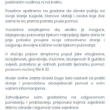
parkiranim vozilima, ni na kratko.
Posebno apeliramo na građane da obrate pažnju na
svoje starije susjede, članove obitelji i osobe koje žive
same te im, prema potrebi, pruže pomoć.
Vozačima savjetujemo da, ukoliko je moguće,
izbjegavaju putovanja tijekom najtoplijeg dijela dana te
prije polaska provjere svoje zdravstveno stanje i
osiguraju dovoljne količine vode tijekom putovanja.
U slučaju pojave simptoma poput jake vrtoglavice,
iscrpljenosti, glavobolje, mučnine, zbunjenosti ili gubitka
svijesti, potrebno je odmah potražiti liječničku pomoć
pozivom na broj 194 ili 112.
Stožer civilne zaštite Grada Dugo Selo nastavit će pratiti
stanje i pravodobno obavještavati javnost o svim
važnim informacijama.
Zahvaljujemo svim građanima na odgovornom
ponašanju i pridržavanju preporuka kojima zajednički
štitimo zdravlje i sigurnost naše zajednice.