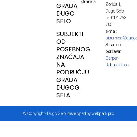
stranica
GRADA
Zorića 1,
Dugo Selo
DUGO
tel: 01/2753
SELO
705
e-mail:
SUBJEKTI
pisarnica@dugos
OD
Stranicu
POSEBNOG
održava:
ZNAČAJA
Carpen
NA
Rebuild d.o.o.
PODRUČJU
GRADA
DUGOG
SELA
© Copyright - Dugo Selo, developed by webpark.pro