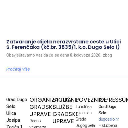
Zatvaranje dijela nerazvrstane ceste u Ulici
S. Ferenčaka (kč.br. 3835/1, k.o. Dugo Selo I)
Obavještavamo Vas da će se dana 8. kolovoza 2026. zbog
Pročitaj Više
ORGANIZACIJA
STRUČNE
POVEZNICE
IMPRESSU
Grad Dugo
GRADSKE
SLUŽBE
Selo
Turistička
Grad Dugo
UPRAVE
GRADSKE
Ulica
zajednica
Selo
Grada
dugoselo.hr
UPRAVE
Josipa
Radno
Dugog Sela
– službena
Zorića 1
vrijeme za