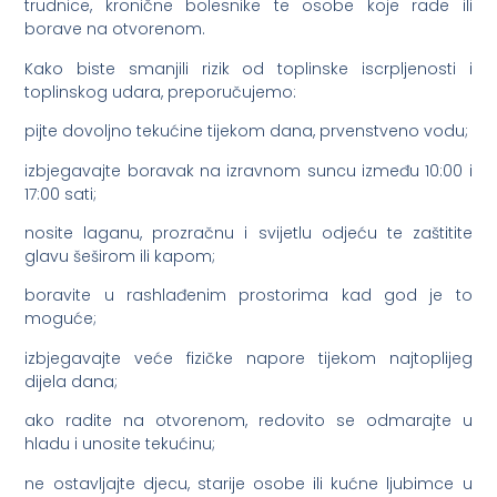
trudnice, kronične bolesnike te osobe koje rade ili
borave na otvorenom.
Kako biste smanjili rizik od toplinske iscrpljenosti i
toplinskog udara, preporučujemo:
pijte dovoljno tekućine tijekom dana, prvenstveno vodu;
izbjegavajte boravak na izravnom suncu između 10:00 i
17:00 sati;
nosite laganu, prozračnu i svijetlu odjeću te zaštitite
glavu šeširom ili kapom;
boravite u rashlađenim prostorima kad god je to
moguće;
izbjegavajte veće fizičke napore tijekom najtoplijeg
dijela dana;
ako radite na otvorenom, redovito se odmarajte u
hladu i unosite tekućinu;
ne ostavljajte djecu, starije osobe ili kućne ljubimce u