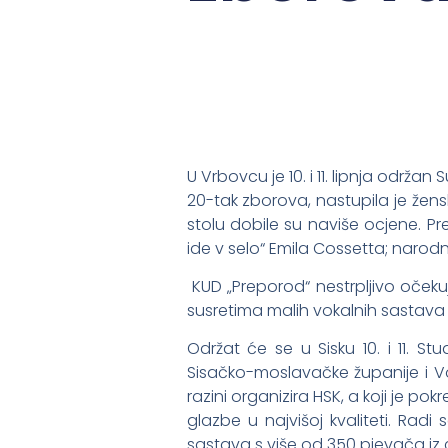
U Vrbovcu je 10. i 11. lipnja održa
20-tak zborova, nastupila je žen
stolu dobile su naviše ocjene. Pr
ide v selo“ Emila Cossetta; narod
KUD „Preporod“ nestrpljivo oček
susretima malih vokalnih sastav
Održat će se u Sisku 10. i 11. S
Sisačko-moslavačke županije i 
razini organizira HSK
, a koji je p
glazbe u najvišoj kvaliteti. Radi
sastava s više od 350 pjevača iz c