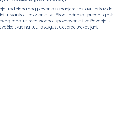
anje tradicionalnog pjevanja u manjem sastavu, prikaz dos
i Hrvatskoj, razvijanje kritičkog odnosa prema glazbe
rskog rada te međusobno upoznavanje i zbližavanje. U
evačka skupina KUD-a August Cesarec Brckovljani.