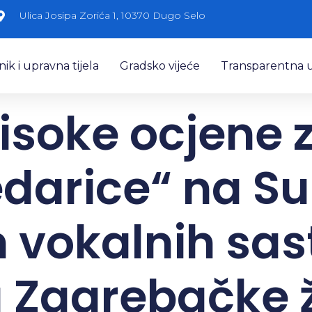
Ulica Josipa Zorića 1, 10370 Dugo Selo
k i upravna tijela
Gradsko vijeće
Transparentna 
isoke ocjene 
edarice“ na Su
 vokalnih sas
 Zagrebačke 