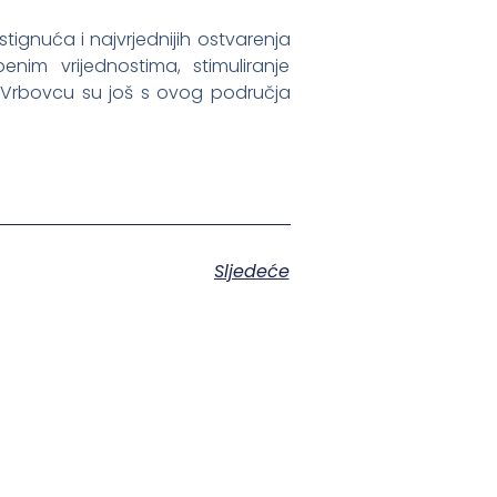
tignuća i najvrjednijih ostvarenja
nim vrijednostima, stimuliranje
 Vrbovcu su još s ovog područja
Sljedeće