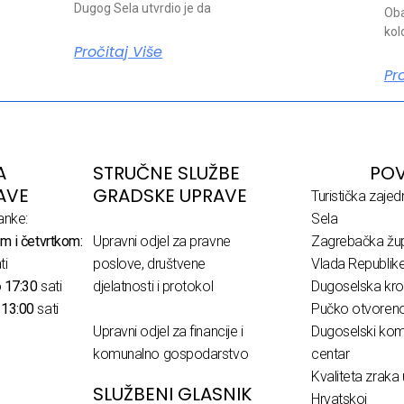
Dugog Sela utvrdio je da
Oba
kol
Pročitaj Više
Pr
A
STRUČNE SLUŽBE
POV
AVE
GRADSKE UPRAVE
Turistička zaje
anke:
Sela
m i četvrtkom:
Upravni odjel za pravne
Zagrebačka žup
ti
poslove, društvene
Vlada Republik
o
17:30
sati
djelatnosti i protokol
Dugoselska kro
o
13:00
sati
Pučko otvoreno 
Upravni odjel za financije i
Dugoselski komu
komunalno gospodarstvo
centar
Kvaliteta zraka 
SLUŽBENI GLASNIK
Hrvatskoj