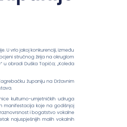
e. U vrlo jakoj konkurenciji, između
cjeni stručnog žirija na okruglom
ne“ u obradi Duška Topića; „Koleda
i Zagrebačku županiju na Državnim
astava.
dnice kulturno-umjetničkih udruga
h manifestacija koje na godišnjoj
a raznovrsnost i bogatstvo vokalne
tak najuspješnijih malih vokalnih