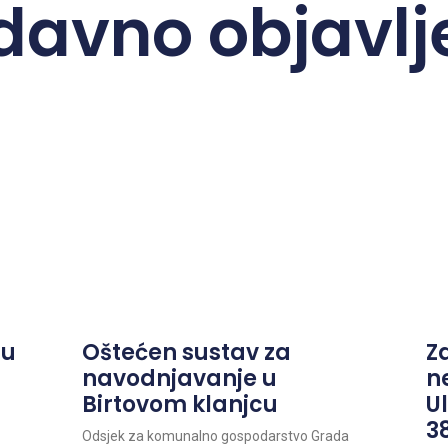
davno objavlj
ju
Oštećen sustav za
Z
navodnjavanje u
n
Birtovom klanjcu
Ul
38
Odsjek za komunalno gospodarstvo Grada