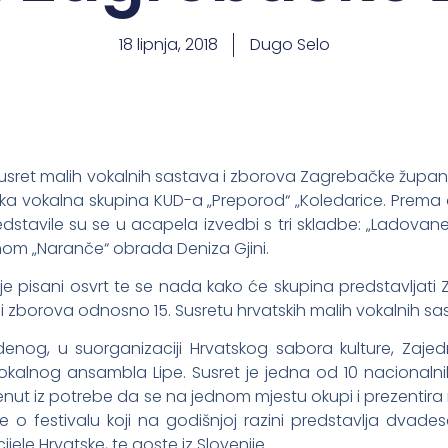
18 lipnja, 2018
Dugo Selo
n Susret malih vokalnih sastava i zborova Zagrebačke županij
ska vokalna skupina KUD-a „Preporod“ „Koledarice. Prema o
edstavile su se u acapela izvedbi s tri skladbe: „Ladova
nom „Naranče“ obrada Deniza Gjini.
uje pisani osvrt te se nada kako će skupina predstavljat
a i zborova odnosno
15. Susretu hrvatskih malih vokalnih s
tudenog,
u suorganizaciji Hrvatskog sabora kulture, Zaje
Vokalnog ansambla Lipe. Susret
je jedna od 10 nacionalni
okrenut iz potrebe da se na jednom mjestu okupi i prezentir
 se o
festivalu
koji na godišnjoj razini predstavlja
dvadese
ijele Hrvatske
, te goste iz Slovenije.