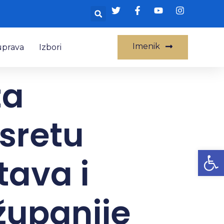
Imenik
uprava
Izbori
za
sretu
Op
tava i
županije