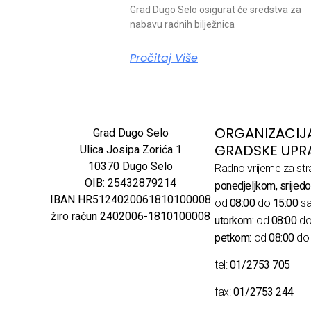
Grad Dugo Selo osigurat će sredstva za
nabavu radnih bilježnica
Pročitaj Više
ORGANIZACIJ
Grad Dugo Selo
GRADSKE UPR
Ulica Josipa Zorića 1
10370 Dugo Selo
Radno vrijeme za str
OIB: 25432879214
ponedjeljkom, srijedo
IBAN HR5124020061810100008
od
08:00
do
15:00
sa
žiro račun 2402006-1810100008
utorkom:
od
08:00
d
petkom:
od
08:00
d
tel:
01/2753 705
fax:
01/2753 244