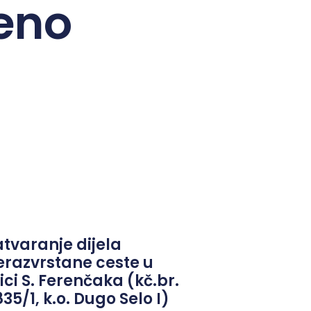
eno
atvaranje dijela
erazvrstane ceste u
ici S. Ferenčaka (kč.br.
35/1, k.o. Dugo Selo I)