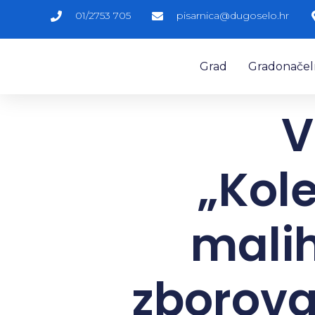
01/2753 705
pisarnica@dugoselo.hr
Grad
Gradonačelni
V
„Kol
malih
zborova