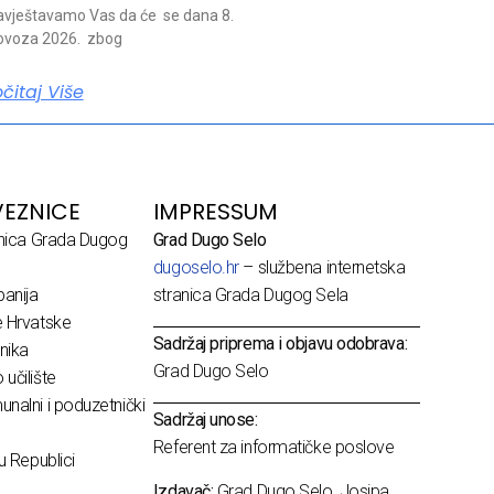
vještavamo Vas da će se dana 8.
ovoza 2026. zbog
očitaj Više
EZNICE
IMPRESSUM
dnica Grada Dugog
Grad Dugo Selo
dugoselo.hr
– službena internetska
anija
stranica Grada Dugog Sela
e Hrvatske
Sadržaj priprema i objavu odobrava:
nika
Grad Dugo Selo
učilište
nalni i poduzetnički
Sadržaj unose:
Referent za informatičke poslove
u Republici
Izdavač:
Grad Dugo Selo, Josipa