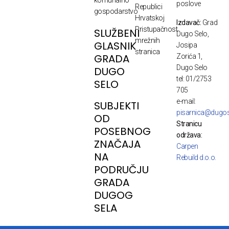
poslove
Republici
gospodarstvo
Hrvatskoj
Izdavač:
Grad
Pristupačnost
SLUŽBENI
Dugo Selo,
mrežnih
GLASNIK
Josipa
stranica
GRADA
Zorića 1,
Dugo Selo
DUGO
tel: 01/2753
SELO
705
e-mail:
SUBJEKTI
pisarnica@dugos
OD
Stranicu
POSEBNOG
održava:
ZNAČAJA
Carpen
NA
Rebuild d.o.o.
PODRUČJU
GRADA
DUGOG
SELA