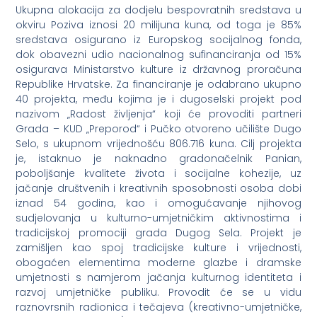
Ukupna alokacija za dodjelu bespovratnih sredstava u
okviru Poziva iznosi 20 milijuna kuna, od toga je 85%
sredstava osigurano iz Europskog socijalnog fonda,
dok obavezni udio nacionalnog sufinanciranja od 15%
osigurava Ministarstvo kulture iz državnog proračuna
Republike Hrvatske. Za financiranje je odabrano ukupno
40 projekta, među kojima je i dugoselski projekt pod
nazivom „Radost življenja“ koji će provoditi partneri
Grada – KUD „Preporod“ i Pučko otvoreno učilište Dugo
Selo, s ukupnom vrijednošću 806.716 kuna. Cilj projekta
je, istaknuo je naknadno gradonačelnik Panian,
poboljšanje kvalitete života i socijalne kohezije, uz
jačanje društvenih i kreativnih sposobnosti osoba dobi
iznad 54 godina, kao i omogućavanje njihovog
sudjelovanja u kulturno-umjetničkim aktivnostima i
tradicijskoj promociji grada Dugog Sela. Projekt je
zamišljen kao spoj tradicijske kulture i vrijednosti,
obogaćen elementima moderne glazbe i dramske
umjetnosti s namjerom jačanja kulturnog identiteta i
razvoj umjetničke publiku. Provodit će se u vidu
raznovrsnih radionica i tečajeva (kreativno-umjetničke,