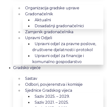
Organizacija gradske uprave
Gradonačelnik
Aktualni
Dosadašnji gradonačelnici
Zamjenik gradonačelnika
Upravni Odjeli
Upravni odjel za pravne poslove,
društvene djelatnosti i protokol
Upravni odjel za financije i
komunalno gospodarstvo
Gradsko vijeće
Sastav
Odbori, povjerenstva i komisije
Sjednice Gradskog vijeća
Saziv 2025. – 2029.
Saziv 2021. – 2025.