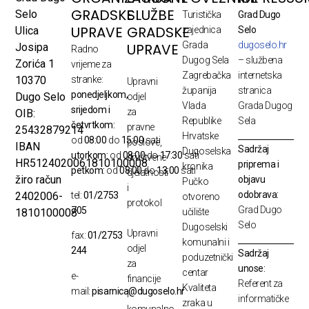
GRADSKE
SLUŽBE
Selo
Turistička
Grad Dugo
UPRAVE
GRADSKE
Ulica
zajednica
Selo
Grada
dugoselo.hr
UPRAVE
Josipa
Radno
Dugog Sela
– službena
Zorića 1
vrijeme za
Zagrebačka
internetska
10370
stranke:
Upravni
županija
stranica
ponedjeljkom,
Dugo Selo
odjel
Vlada
Grada Dugog
srijedom i
za
OIB:
Republike
Sela
četvrtkom:
pravne
25432879214
Hrvatske
od
08:00
do
15:00
sati
poslove,
IBAN
Sadržaj
Dugoselska
utorkom:
od
08:00
do
17:30
sati
društvene
HR5124020061810100008
priprema i
kronika
petkom:
od
08:00
do
13:00
sati
djelatnosti
žiro račun
objavu
Pučko
i
odobrava:
2402006-
tel:
01/2753
otvoreno
protokol
Grad Dugo
705
1810100008
učilište
Selo
Dugoselski
Upravni
fax:
01/2753
komunalni i
odjel
244
Sadržaj
poduzetnički
za
unose:
centar
e-
financije
Referent za
Kvaliteta
mail:
pisarnica@dugoselo.hr
i
informatičke
zraka u
komunalno