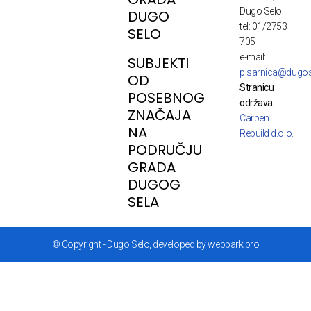
Dugo Selo
DUGO
tel: 01/2753
SELO
705
e-mail:
SUBJEKTI
pisarnica@dugos
OD
Stranicu
POSEBNOG
održava:
ZNAČAJA
Carpen
NA
Rebuild d.o.o.
PODRUČJU
GRADA
DUGOG
SELA
© Copyright - Dugo Selo, developed by webpark.pro