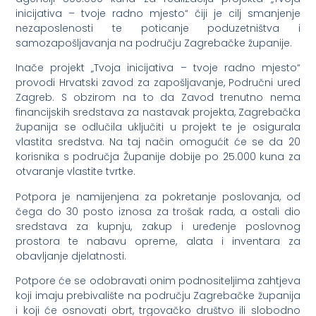
inicijativa – tvoje radno mjesto“ čiji je cilj smanjenje
nezaposlenosti te poticanje poduzetništva i
samozapošljavanja na području Zagrebačke županije.
Inače projekt „Tvoja inicijativa – tvoje radno mjesto“
provodi Hrvatski zavod za zapošljavanje, Područni ured
Zagreb. S obzirom na to da Zavod trenutno nema
financijskih sredstava za nastavak projekta, Zagrebačka
županija se odlučila uključiti u projekt te je osigurala
vlastita sredstva. Na taj način omogućit će se da 20
korisnika s područja Županije dobije po 25.000 kuna za
otvaranje vlastite tvrtke.
Potpora je namijenjena za pokretanje poslovanja, od
čega do 30 posto iznosa za trošak rada, a ostali dio
sredstava za kupnju, zakup i uređenje poslovnog
prostora te nabavu opreme, alata i inventara za
obavljanje djelatnosti.
Potpore će se odobravati onim podnositeljima zahtjeva
koji imaju prebivalište na području Zagrebačke županija
i koji će osnovati obrt, trgovačko društvo ili slobodno