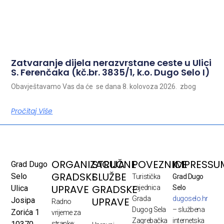
Zatvaranje dijela nerazvrstane ceste u Ulici
S. Ferenčaka (kč.br. 3835/1, k.o. Dugo Selo I)
Obavještavamo Vas da će se dana 8. kolovoza 2026. zbog
Pročitaj Više
ORGANIZACIJA
STRUČNE
POVEZNICE
IMPRESSU
Grad Dugo
GRADSKE
SLUŽBE
Selo
Turistička
Grad Dugo
UPRAVE
GRADSKE
Ulica
zajednica
Selo
Grada
dugoselo.hr
UPRAVE
Josipa
Radno
Dugog Sela
– službena
Zorića 1
vrijeme za
Zagrebačka
internetska
stranke: