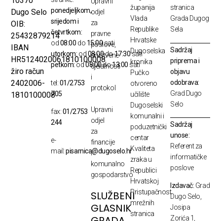
10370
Upravni
županija
stranica
ponedjeljkom,
Dugo Selo
odjel
Vlada
Grada Dugog
srijedom i
za
OIB:
Republike
Sela
četvrtkom:
pravne
25432879214
Hrvatske
od
08:00
do
15:00
sati
poslove,
IBAN
Sadržaj
Dugoselska
utorkom:
od
08:00
do
17:30
sati
društvene
HR5124020061810100008
priprema i
kronika
petkom:
od
08:00
do
13:00
sati
djelatnosti
žiro račun
objavu
Pučko
i
odobrava:
2402006-
tel:
01/2753
otvoreno
protokol
Grad Dugo
705
1810100008
učilište
Selo
Dugoselski
Upravni
fax:
01/2753
komunalni i
odjel
244
Sadržaj
poduzetnički
za
unose:
centar
e-
financije
Referent za
Kvaliteta
mail:
pisarnica@dugoselo.hr
i
informatičke
zraka u
komunalno
poslove
Republici
gospodarstvo
Hrvatskoj
Izdavač:
Grad
Pristupačnost
SLUŽBENI
Dugo Selo,
mrežnih
GLASNIK
Josipa
stranica
GRADA
Zorića 1,