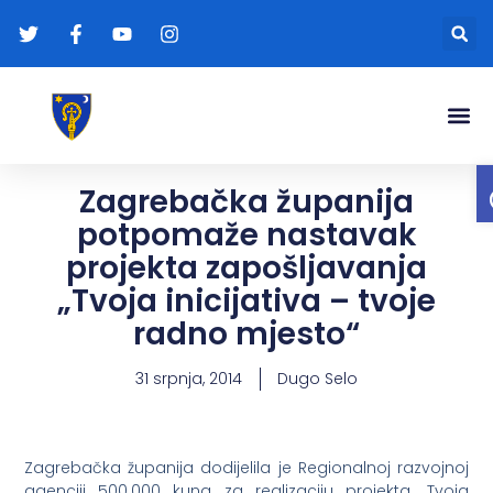
Gradonače
Transparentna
Zagrebačka županija
potpomaže nastavak
projekta zapošljavanja
„Tvoja inicijativa – tvoje
radno mjesto“
31 srpnja, 2014
Dugo Selo
Zagrebačka županija dodijelila je Regionalnoj razvojnoj
agenciji 500.000 kuna za realizaciju projekta „Tvoja