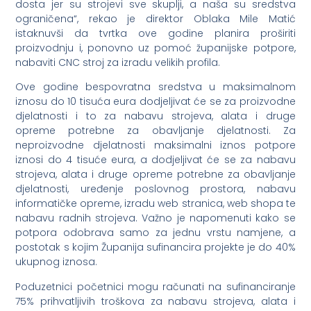
dosta jer su strojevi sve skuplji, a naša su sredstva
ograničena“, rekao je direktor Oblaka Mile Matić
istaknuvši da tvrtka ove godine planira proširiti
proizvodnju i, ponovno uz pomoć županijske potpore,
nabaviti CNC stroj za izradu velikih profila.
Ove godine bespovratna sredstva u maksimalnom
iznosu do 10 tisuća eura dodjeljivat će se za proizvodne
djelatnosti i to za nabavu strojeva, alata i druge
opreme potrebne za obavljanje djelatnosti. Za
neproizvodne djelatnosti maksimalni iznos potpore
iznosi do 4 tisuće eura, a dodjeljivat će se za nabavu
strojeva, alata i druge opreme potrebne za obavljanje
djelatnosti, uređenje poslovnog prostora, nabavu
informatičke opreme, izradu web stranica, web shopa te
nabavu radnih strojeva. Važno je napomenuti kako se
potpora odobrava samo za jednu vrstu namjene, a
postotak s kojim Županija sufinancira projekte je do 40%
ukupnog iznosa.
Poduzetnici početnici mogu računati na sufinanciranje
75% prihvatljivih troškova za nabavu strojeva, alata i