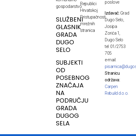
poslove
Republici
gospodarstvo
Hrvatskoj
Izdavač:
Grad
Pristupačnost
SLUŽBENI
Dugo Selo,
mrežnih
GLASNIK
Josipa
stranica
GRADA
Zorića 1,
Dugo Selo
DUGO
tel: 01/2753
SELO
705
e-mail:
SUBJEKTI
pisarnica@dugos
OD
Stranicu
POSEBNOG
održava:
ZNAČAJA
Carpen
NA
Rebuild d.o.o.
PODRUČJU
GRADA
DUGOG
SELA