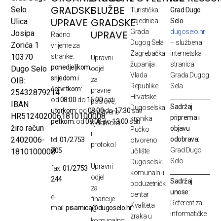
GRADSKE
SLUŽBE
Selo
Turistička
Grad Dugo
UPRAVE
GRADSKE
Ulica
zajednica
Selo
Grada
dugoselo.hr
UPRAVE
Josipa
Radno
Dugog Sela
– službena
Zorića 1
vrijeme za
Zagrebačka
internetska
10370
stranke:
Upravni
županija
stranica
ponedjeljkom,
Dugo Selo
odjel
Vlada
Grada Dugog
srijedom i
za
OIB:
Republike
Sela
četvrtkom:
pravne
25432879214
Hrvatske
od
08:00
do
15:00
sati
poslove,
IBAN
Sadržaj
Dugoselska
utorkom:
od
08:00
do
17:30
sati
društvene
HR5124020061810100008
priprema i
kronika
petkom:
od
08:00
do
13:00
sati
djelatnosti
žiro račun
objavu
Pučko
i
odobrava:
2402006-
tel:
01/2753
otvoreno
protokol
Grad Dugo
705
1810100008
učilište
Selo
Dugoselski
Upravni
fax:
01/2753
komunalni i
odjel
244
Sadržaj
poduzetnički
za
unose:
centar
e-
financije
Referent za
Kvaliteta
mail:
pisarnica@dugoselo.hr
i
informatičke
zraka u
komunalno