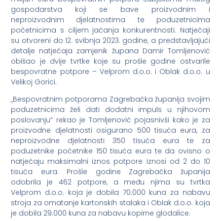
gospodarstva koji se bave proizvodnim i
neproizvodnim djelatnostima te poduzetnicima
početnicima s ciljem jačanja konkurentnosti. Natječaji
su otvoreni do 12. svibnja 2023. godine, a predstavljajući
detalje natječaja zamjenik župana Damir Tomljenović
obišao je dvije tvrtke koje su prošle godine ostvarile
bespovratne potpore – Velprom d.o.o. i Oblak d.o.o. u
Velikoj Gorici.
„Bespovratnim potporama Zagrebačka županija svojim
poduzetnicima želi dati dodatni impuls u njihovom
poslovanju“ rekao je Tomljenović pojasnivši kako je za
proizvodne djelatnosti osigurano 500 tisuća eura, za
neproizvodne djelatnosti 350 tisuća eura te za
poduzetnike početnike 150 tisuća eura te da ovisno o
natječaju maksimalni iznos potpore iznosi od 2 do 10
tisuća eura. Prošle godine Zagrebačka županija
odobrila je 462 potpore, a među njima su tvrtka
Velprom d.o.o. koja je dobila 70.000 kuna za nabavu
stroja za omatanje kartonskih stalaka i Oblak d.o.o. koja
je dobila 29.000 kuna za nabavu kopirne glodalice.