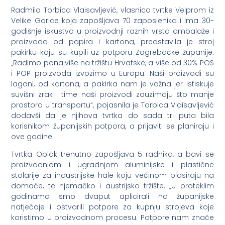
Radmila Torbica Vlaisavljević, vlasnica tvrtke Velprom iz
Velike Gorice koja zapošljava 70 zaposlenika i ima 30-
godišnje iskustvo u proizvodnji raznih vrsta ambalaže i
proizvoda od papira i kartona, predstavila je stroj
pakirku koju su kupili uz potporu Zagrebačke županije.
„Radimo ponajviše na tržištu Hrvatske, a više od 30% POS
i POP proizvoda izvozimo u Europu. Naši proizvodi su
lagani, od kartona, a pakirka nam je važna jer istiskuje
suvišni zrak i time naši proizvodi zauzimaju što manje
prostora u transportu“, pojasnila je Torbica Vlaisavljević
dodavši da je njihova tvrtka do sada tri puta bila
korisnikom županijskih potpora, a prijaviti se planiraju i
ove godine.
Tvrtka Oblak trenutno zapošljava 5 radnika, a bavi se
proizvodnjom i ugradnjom aluminijske i plastične
stolarije za industrijske hale koju većinom plasiraju na
domaće, te njemačko i austrijsko tržište. „U proteklim
godinama smo dvaput aplicirali na županijske
natječaje i ostvarili potpore za kupnju strojeva koje
koristimo u proizvodnom procesu. Potpore nam znače