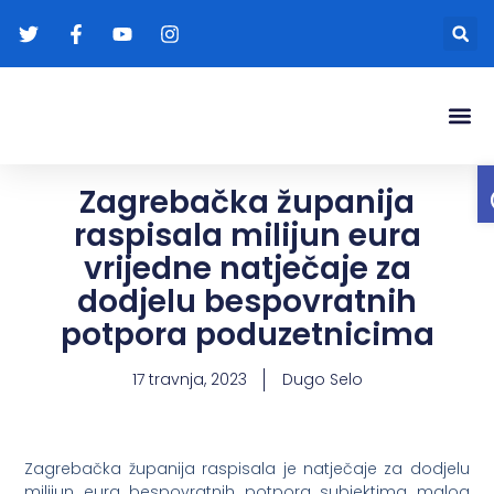
Gradonače
Transparentna
Zagrebačka županija
raspisala milijun eura
vrijedne natječaje za
dodjelu bespovratnih
potpora poduzetnicima
17 travnja, 2023
Dugo Selo
Zagrebačka županija raspisala je natječaje za dodjelu
milijun eura bespovratnih potpora subjektima malog