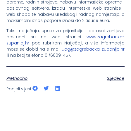
opreme, radnih strojeva, nabavu informatičke opreme i
poslovnog softvera, izradu internetske web stranice i
web shopa te nabavu uredskog i radnog namještaja, a
maksimalni iznos potpore iznosi do 2 tisuće eura.
Tekst natječaja, upute za prijavitelje i obrasci zahtjeva
dostupni su na web stranici
www.zagrebacka-
zupaniaj.hr
pod rubrikom Natječaji, a više informacija
može se dobiti na e-mail
uog@zagrebacka-zupanija.hr
ili na broj telefona 01/6009-457.
Prethodno
Sljedeće
Podjeli vijest