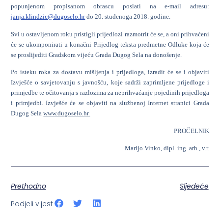
popunjenom propisanom obrascu poslati na e-mail adresu:
janja.klindzic@dugoselo.hr
do 20. studenoga 2018. godine.
Svi u ostavljenom roku pristigli prijedlozi razmotrit će se, a oni prihvaćeni
će se ukomponirati u konačni Prijedlog teksta predmetne Odluke koja će
se proslijediti Gradskom vijeću Grada Dugog Sela na donošenje.
Po isteku roka za dostavu mišljenja i prijedloga, izradit će se i objaviti
Izvješće o savjetovanju s javnošću, koje sadrži zaprimljene prijedloge i
primjedbe te očitovanja s razlozima za neprihvaćanje pojedinih prijedloga
i primjedbi. Izvješće će se objaviti na službenoj Internet stranici Grada
Dugog Sela
www.dugoselo.hr.
PROČELNIK
Marijo Vinko, dipl. ing. arh., v.r.
Prethodno
Sljedeće
Podjeli vijest