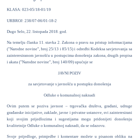
KLASA: 023-05/18-01/19
URBROJ: 238/07-06/01-18-2
Dugo Selo, 22. listopada 2018. god.
Na temelju članka 11. stavka 2. Zakona o pravu na pristup informacijama
(”Narodne novine”, broj 25/13 i 85/15) i odredbi Kodeksa savjetovanja sa
zainteresiranom javnošću u postupcima donošenja zakona, drugih propisa
i akata (”Narodne novine”, broj 140/09) upućuje se
JAVNI POZIV
za savjetovanje s javnošću u postupku donošenja
Odluke o komunalnoj naknadi
Ovim putem se poziva javnost – trgovačka društva, građani, udruge
građanske inicijative, zaklade, javne i privatne ustanove, svi zainteresirani
koji svojim prijedlozima i sugestijama mogu pridonijeti donošenju
kvalitetnije Odluke o komunalnoj naknadi, da se odazovu.
Svoje prijedloge, primjedbe i komentare možete u pisanom obliku na