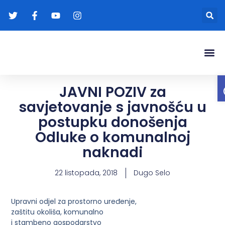
Gradonače
Transparentna
JAVNI POZIV za
savjetovanje s javnošću u
postupku donošenja
Odluke o komunalnoj
naknadi
22 listopada, 2018
Dugo Selo
Upravni odjel za prostorno uređenje,
zaštitu okoliša, komunalno
i stambeno gospodarstvo