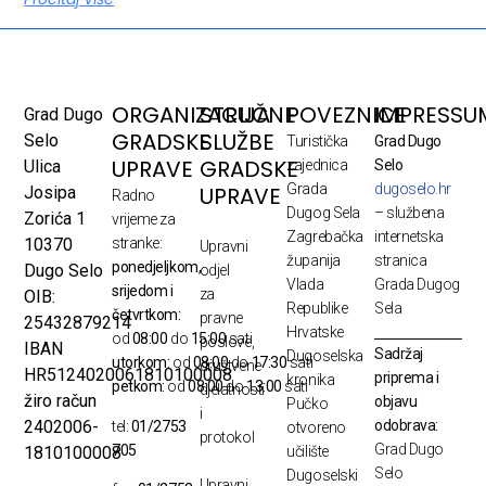
ORGANIZACIJA
STRUČNE
POVEZNICE
IMPRESSU
Grad Dugo
GRADSKE
SLUŽBE
Selo
Turistička
Grad Dugo
UPRAVE
GRADSKE
Ulica
zajednica
Selo
Grada
dugoselo.hr
UPRAVE
Josipa
Radno
Dugog Sela
– službena
Zorića 1
vrijeme za
Zagrebačka
internetska
10370
stranke:
Upravni
županija
stranica
ponedjeljkom,
Dugo Selo
odjel
Vlada
Grada Dugog
srijedom i
za
OIB:
Republike
Sela
četvrtkom:
pravne
25432879214
Hrvatske
od
08:00
do
15:00
sati
poslove,
IBAN
Sadržaj
Dugoselska
utorkom:
od
08:00
do
17:30
sati
društvene
HR5124020061810100008
priprema i
kronika
petkom:
od
08:00
do
13:00
sati
djelatnosti
žiro račun
objavu
Pučko
i
odobrava:
2402006-
tel:
01/2753
otvoreno
protokol
Grad Dugo
705
1810100008
učilište
Selo
Dugoselski
Upravni