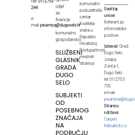
fax:
01/2753
komunalni i
odjel
244
Sadržaj
poduzetnički
za
unose:
centar
e-
financije
Referent za
Kvaliteta
mail:
pisarnica@dugoselo.hr
i
informatičke
zraka u
komunalno
poslove
Republici
gospodarstvo
Hrvatskoj
Izdavač:
Grad
Pristupačnost
SLUŽBENI
Dugo Selo,
mrežnih
GLASNIK
Josipa
stranica
GRADA
Zorića 1,
Dugo Selo
DUGO
tel: 01/2753
SELO
705
e-mail:
SUBJEKTI
pisarnica@dugos
OD
Stranicu
POSEBNOG
održava:
ZNAČAJA
Carpen
NA
Rebuild d.o.o.
PODRUČJU