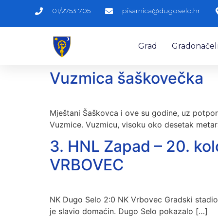
01/2753 705
pisarnica@dugoselo.hr
Grad
Gradonačelni
Vuzmica šaškovečka
Mještani Šaškovca i ove su godine, uz potporu
Vuzmice. Vuzmicu, visoku oko desetak metar
3. HNL Zapad – 20. k
VRBOVEC
NK Dugo Selo 2:0 NK Vrbovec Gradski stadion,
je slavio domaćin. Dugo Selo pokazalo […]