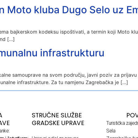
n Moto kluba Dugo Selo uz Em
rema bajkerskom kodeksu ispoštivati, a termin koji Moto kl
end […]
omunalnu infrastrukturu
okalne samouprave na svom području, javni poziv za prijavu
munalne infrastrukture. Za tu namjenu Zagrebačka je […]
A
STRUČNE SLUŽBE
POV
AVE
GRADSKE UPRAVE
Turistička zaje
anke:
Sela