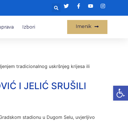
Imenik
uprava
Izbori
enjem tradicionalnog uskršnjeg krijesa ili
VIĆ I JELIĆ SRUŠILI
Op
 Gradskom stadionu u Dugom Selu, uvjerljivo