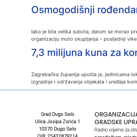
Osmogodišnji rođenda
Iako je bila velika subota, datum se morao p
organizaciju moto okupljanja – posljednji vik
7,3 milijuna kuna za k
Zagrebačka županija uputila je, jedinicama l
izgradnje i održavanja objekata i uređaja ko
ORGANIZACIJ
Grad Dugo Selo
GRADSKE UPR
Ulica Josipa Zorića 1
10370 Dugo Selo
Radno vrijeme za str
OIB: 25432879214