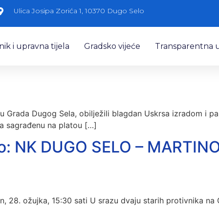
Ulica Josipa Zorića 1, 10370 Dugo Selo
k i upravna tijela
Gradsko vijeće
Transparentna 
 Grada Dugog Sela, obilježili blagdan Uskrsa izradom i palj
a sagrađenu na platou […]
olo: NK DUGO SELO – MARTINO
 28. ožujka, 15:30 sati U srazu dvaju starih protivnika na