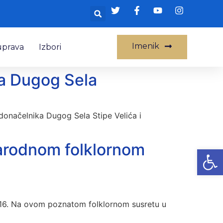
Imenik
uprava
Izbori
da Dugog Sela
onačelnika Dugog Sela Stipe Velića i
arodnom folklornom
Op
016. Na ovom poznatom folklornom susretu u