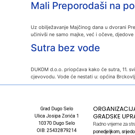
Mali Preporodaši na p
Uz obilježavanje Majčinog dana u dvorani Prep
učinivši ne samo majke, već i očeve, djedove
Sutra bez vode
DUKOM d.o.o. priopćava kako će sutra, 11. sv
cjevovodu. Vode će nestati u: općina Brckovlj
ORGANIZACIJ
Grad Dugo Selo
GRADSKE UPR
Ulica Josipa Zorića 1
10370 Dugo Selo
Radno vrijeme za str
OIB: 25432879214
ponedjeljkom, srijedo