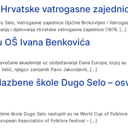
 Hrvatske vatrogasne zajedni
 Selo, Vatrogasne zajednice Općine Brckovljani i Vatrogas
anja i djelovanja Hrvatske vatrogasne zajednice (1876. […]
u OŠ Ivana Benkovića
svečane akademije uz obilježavanje Dana Europe, kojoj su j
 Velić, njegov zamjenik Pavo Jakovljević, […]
lazbene škole Dugo Selo – osv
zbne škole Dugo Selo nastupili su na World Cup of Folklore u
ropean Association of Folklore festival – […]