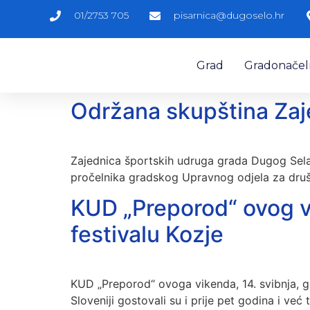
01/2753 705
pisarnica@dugoselo.hr
Grad
Gradonačelni
Održana skupština Zaj
Zajednica športskih udruga grada Dugog Sela
pročelnika gradskog Upravnog odjela za društ
KUD „Preporod“ ovog v
festivalu Kozje
KUD „Preporod“ ovoga vikenda, 14. svibnja, 
Sloveniji gostovali su i prije pet godina i već