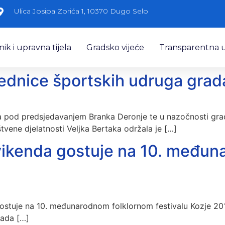
Ulica Josipa Zorića 1, 10370 Dugo Selo
k i upravna tijela
Gradsko vijeće
Transparentna 
ednice športskih udruga gra
 pod predsjedavanjem Branka Deronje te u nazočnosti grad
vene djelatnosti Veljka Bertaka održala je […]
ikenda gostuje na 10. međun
gostuje na 10. međunarodnom folklornom festivalu Kozje 2
 tada […]