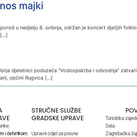
onos majki
orod u nedjelju 8. svibnja, održan je koncert dječjih folkl
 […]
ibnja djelatnici poduzeća “Vodoopskrba i odvodnja” zatvar
ani, općini Rugvica […]
A
STRUČNE SLUŽBE
POV
AVE
GRADSKE UPRAVE
Turistička zaje
anke:
Sela
m i četvrtkom:
Upravni odjel za pravne
Zagrebačka žup