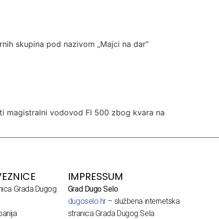
ornih skupina pod nazivom „Majci na dar“
iti magistralni vodovod FI 500 zbog kvara na
EZNICE
IMPRESSUM
dnica Grada Dugog
Grad Dugo Selo
dugoselo.hr
– službena internetska
anija
stranica Grada Dugog Sela