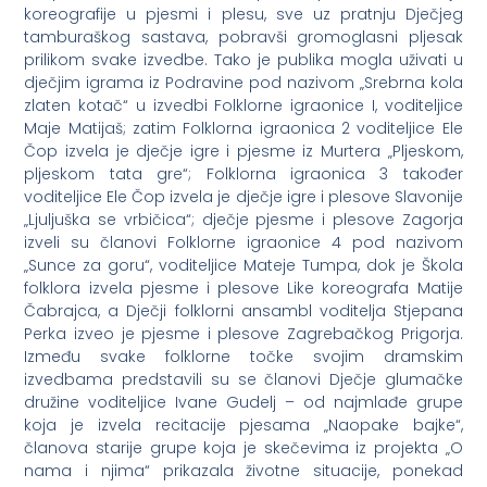
koreografije u pjesmi i plesu, sve uz pratnju Dječjeg
tamburaškog sastava, pobravši gromoglasni pljesak
prilikom svake izvedbe. Tako je publika mogla uživati u
dječjim igrama iz Podravine pod nazivom „Srebrna kola
zlaten kotač“ u izvedbi Folklorne igraonice I, voditeljice
Maje Matijaš; zatim Folklorna igraonica 2 voditeljice Ele
Čop izvela je dječje igre i pjesme iz Murtera „Pljeskom,
pljeskom tata gre“; Folklorna igraonica 3 također
voditeljice Ele Čop izvela je dječje igre i plesove Slavonije
„Ljuljuška se vrbičica“; dječje pjesme i plesove Zagorja
izveli su članovi Folklorne igraonice 4 pod nazivom
„Sunce za goru“, voditeljice Mateje Tumpa, dok je Škola
folklora izvela pjesme i plesove Like koreografa Matije
Čabrajca, a Dječji folklorni ansambl voditelja Stjepana
Perka izveo je pjesme i plesove Zagrebačkog Prigorja.
Između svake folklorne točke svojim dramskim
izvedbama predstavili su se članovi Dječje glumačke
družine voditeljice Ivane Gudelj – od najmlađe grupe
koja je izvela recitacije pjesama „Naopake bajke“,
članova starije grupe koja je skečevima iz projekta „O
nama i njima“ prikazala životne situacije, ponekad