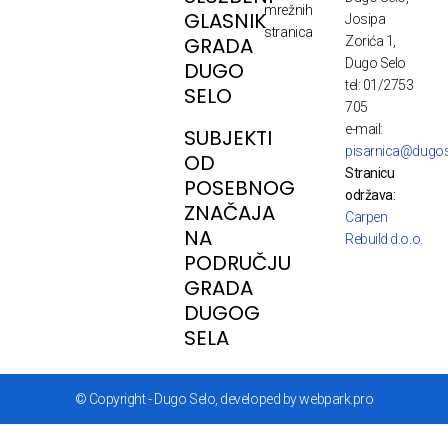
mrežnih
GLASNIK
Josipa
stranica
GRADA
Zorića 1,
Dugo Selo
DUGO
tel: 01/2753
SELO
705
e-mail:
SUBJEKTI
pisarnica@dugos
OD
Stranicu
POSEBNOG
održava:
ZNAČAJA
Carpen
NA
Rebuild d.o.o.
PODRUČJU
GRADA
DUGOG
SELA
© Copyright - Dugo Selo, developed by webpark.pro