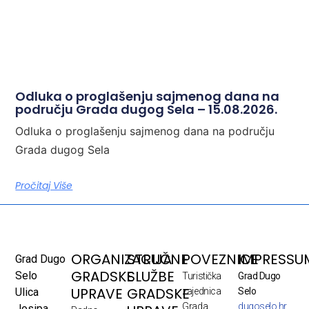
Odluka o proglašenju sajmenog dana na
području Grada dugog Sela – 15.08.2026.
Odluka o proglašenju sajmenog dana na području
Grada dugog Sela
Pročitaj Više
ORGANIZACIJA
STRUČNE
POVEZNICE
IMPRESSU
Grad Dugo
GRADSKE
SLUŽBE
Selo
Turistička
Grad Dugo
UPRAVE
GRADSKE
Ulica
zajednica
Selo
Grada
dugoselo.hr
Josipa