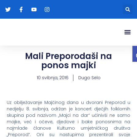
Gradonače
Transparentna
Mali Preporodaši na
ponos majki
10 svibnja, 2016
Dugo Selo
Uz obilježavanje Majčinog dana u dvorani Preporod u
nedjelju 8. svibnja, održan je koncert dječjih folklornih
skupina pod nazivom „Majci na dar“ učinivši ne samo
majke, već i očeve, djedove i bake ponosnima na
najmlađe članove Kulturno umjetničkog društva
„Preporod“. Oni su nastupima prezentirali svoje