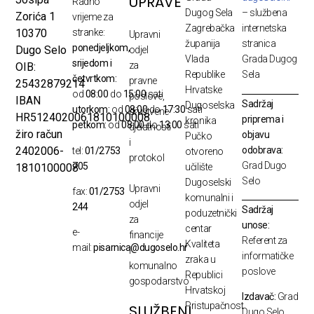
UPRAVE
Radno
Dugog Sela
– službena
Zorića 1
vrijeme za
Zagrebačka
internetska
10370
stranke:
Upravni
županija
stranica
ponedjeljkom,
Dugo Selo
odjel
Vlada
Grada Dugog
srijedom i
za
OIB:
Republike
Sela
četvrtkom:
pravne
25432879214
Hrvatske
od
08:00
do
15:00
sati
poslove,
IBAN
Sadržaj
Dugoselska
utorkom:
od
08:00
do
17:30
sati
društvene
HR5124020061810100008
priprema i
kronika
petkom:
od
08:00
do
13:00
sati
djelatnosti
žiro račun
objavu
Pučko
i
odobrava:
2402006-
tel:
01/2753
otvoreno
protokol
Grad Dugo
705
1810100008
učilište
Selo
Dugoselski
Upravni
fax:
01/2753
komunalni i
odjel
244
Sadržaj
poduzetnički
za
unose:
centar
e-
financije
Referent za
Kvaliteta
mail:
pisarnica@dugoselo.hr
i
informatičke
zraka u
komunalno
poslove
Republici
gospodarstvo
Hrvatskoj
Izdavač:
Grad
Pristupačnost
SLUŽBENI
Dugo Selo,