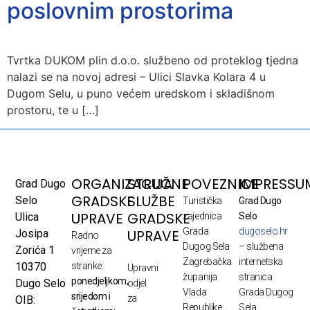
poslovnim prostorima
Tvrtka DUKOM plin d.o.o. službeno od proteklog tjedna
nalazi se na novoj adresi – Ulici Slavka Kolara 4 u
Dugom Selu, u puno većem uredskom i skladišnom
prostoru, te u […]
ORGANIZACIJA
STRUČNE
POVEZNICE
IMPRESSU
Grad Dugo
GRADSKE
SLUŽBE
Selo
Turistička
Grad Dugo
UPRAVE
GRADSKE
Ulica
zajednica
Selo
Grada
dugoselo.hr
UPRAVE
Josipa
Radno
Dugog Sela
– službena
Zorića 1
vrijeme za
Zagrebačka
internetska
10370
stranke:
Upravni
županija
stranica
ponedjeljkom,
Dugo Selo
odjel
Vlada
Grada Dugog
srijedom i
za
OIB:
Republike
Sela