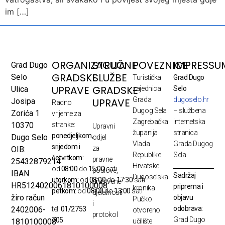
im […]
ORGANIZACIJA
STRUČNE
POVEZNICE
IMPRESSU
Grad Dugo
GRADSKE
SLUŽBE
Selo
Turistička
Grad Dugo
UPRAVE
GRADSKE
Ulica
zajednica
Selo
Grada
dugoselo.hr
UPRAVE
Josipa
Radno
Dugog Sela
– službena
Zorića 1
vrijeme za
Zagrebačka
internetska
10370
stranke:
Upravni
županija
stranica
ponedjeljkom,
Dugo Selo
odjel
Vlada
Grada Dugog
srijedom i
za
OIB:
Republike
Sela
četvrtkom:
pravne
25432879214
Hrvatske
od
08:00
do
15:00
sati
poslove,
IBAN
Sadržaj
Dugoselska
utorkom:
od
08:00
do
17:30
sati
društvene
HR5124020061810100008
priprema i
kronika
petkom:
od
08:00
do
13:00
sati
djelatnosti
žiro račun
objavu
Pučko
i
odobrava:
2402006-
tel:
01/2753
otvoreno
protokol
Grad Dugo
705
1810100008
učilište