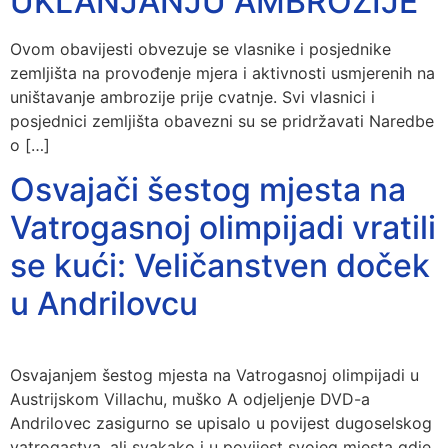
UKLANJANJU AMBROZIJE
Ovom obavijesti obvezuje se vlasnike i posjednike
zemljišta na provođenje mjera i aktivnosti usmjerenih na
uništavanje ambrozije prije cvatnje. Svi vlasnici i
posjednici zemljišta obavezni su se pridržavati Naredbe
o […]
Osvajači šestog mjesta na
Vatrogasnoj olimpijadi vratili
se kući: Veličanstven doček
u Andrilovcu
Osvajanjem šestog mjesta na Vatrogasnoj olimpijadi u
Austrijskom Villachu, muško A odjeljenje DVD-a
Andrilovec zasigurno se upisalo u povijest dugoselskog
vatrogastva, ali svakako i u povijest svojeg mjesta gdje