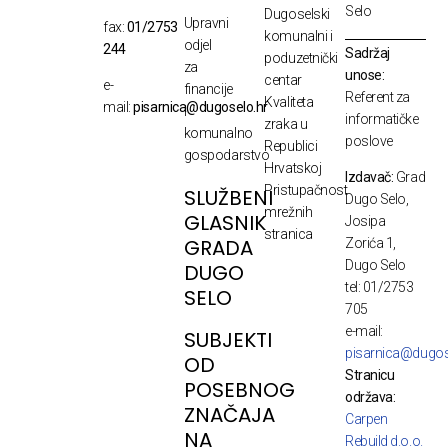
Selo
Dugoselski
Upravni
fax:
01/2753
komunalni i
odjel
244
Sadržaj
poduzetnički
za
unose:
centar
e-
financije
Referent za
Kvaliteta
mail:
pisarnica@dugoselo.hr
i
informatičke
zraka u
komunalno
poslove
Republici
gospodarstvo
Hrvatskoj
Izdavač:
Grad
Pristupačnost
SLUŽBENI
Dugo Selo,
mrežnih
GLASNIK
Josipa
stranica
GRADA
Zorića 1,
Dugo Selo
DUGO
tel: 01/2753
SELO
705
e-mail:
SUBJEKTI
pisarnica@dugos
OD
Stranicu
POSEBNOG
održava:
ZNAČAJA
Carpen
NA
Rebuild d.o.o.