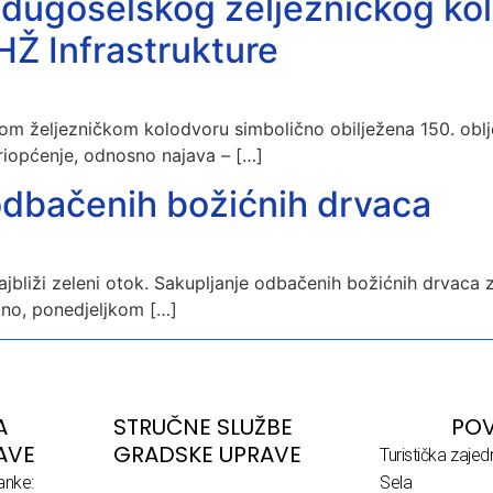
 dugoselskog željezničkog kol
 HŽ Infrastrukture
om željezničkom kolodvoru simbolično obilježena 150. obl
 priopćenje, odnosno najava – […]
odbačenih božićnih drvaca
bliži zeleni otok. Sakupljanje odbačenih božićnih drvaca za
dno, ponedjeljkom […]
A
STRUČNE SLUŽBE
POV
AVE
GRADSKE UPRAVE
Turistička zaje
anke:
Sela