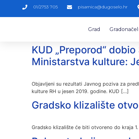
01/2753 705
pisarnica@dugoselo.hr
Grad
Gradonačelni
KUD „Preporod“ dobio 
Ministarstva kulture: 
Objavljeni su rezultati Javnog poziva za pred
kulture RH u jesen 2019. godine. KUD […]
Gradsko klizalište otvo
Gradsko klizalište će biti otvoreno do kraja