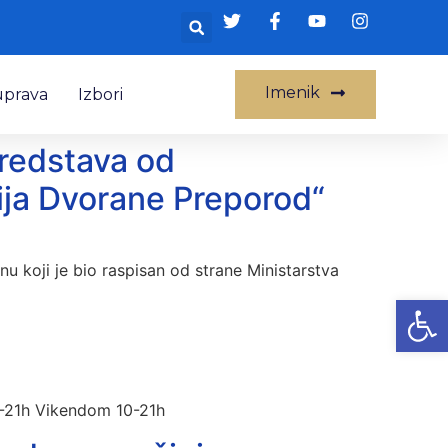
Imenik
uprava
Izbori
redstava od
cija Dvorane Preporod“
u koji je bio raspisan od strane Ministarstva
Op
16-21h Vikendom 10-21h