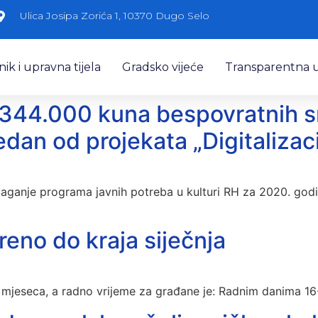
Ulica Josipa Zorića 1, 10370 Dugo Selo
k i upravna tijela
Gradsko vijeće
Transparentna 
344.000 kuna bespovratnih s
Jedan od projekata „Digitaliza
laganje programa javnih potreba u kulturi RH za 2020. godin
reno do kraja siječnja
 1. mjeseca, a radno vrijeme za građane je: Radnim danima 