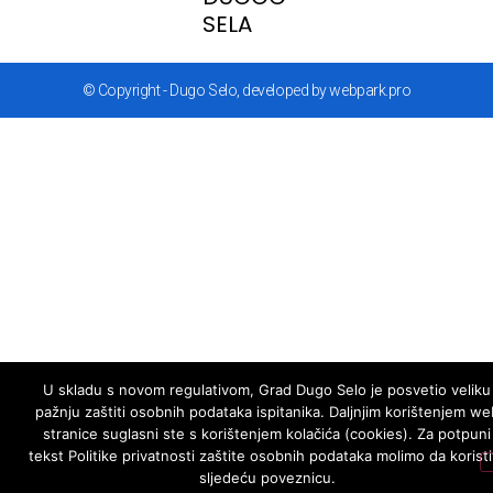
SELA
© Copyright - Dugo Selo, developed by webpark.pro
U skladu s novom regulativom, Grad Dugo Selo je posvetio veliku
pažnju zaštiti osobnih podataka ispitanika. Daljnjim korištenjem we
stranice suglasni ste s korištenjem kolačića (cookies). Za potpuni
tekst Politike privatnosti zaštite osobnih podataka molimo da koristi
sljedeću poveznicu.