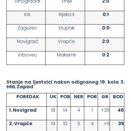
Vinogradar
Trnje
2:0
Krk
Rijeka II
0:1
Zagorec
Stupnik
0:0
Novigrad
Vrapče
2:0
Vrbovec
Maksimir
0:2
Stanje na ljestvici nakon odigranog 19. kola 3.
HNL Zapad
POREDAK
UK
POB
NER
POR
GR
BOD
1. Novigrad
19
14
4
1
+26
46
2. Vrapče
19
10
5
4
+9
35