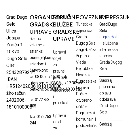
ORGANIZACIJA
STRUČNE
POVEZNICE
IMPRESSU
Grad Dugo
GRADSKE
SLUŽBE
Selo
Turistička
Grad Dugo
UPRAVE
GRADSKE
Ulica
zajednica
Selo
Grada
dugoselo.hr
UPRAVE
Josipa
Radno
Dugog Sela
– službena
Zorića 1
vrijeme za
Zagrebačka
internetska
10370
stranke:
Upravni
županija
stranica
ponedjeljkom,
Dugo Selo
odjel
Vlada
Grada Dugog
srijedom i
za
OIB:
Republike
Sela
četvrtkom:
pravne
25432879214
Hrvatske
od
08:00
do
15:00
sati
poslove,
IBAN
Sadržaj
Dugoselska
utorkom:
od
08:00
do
17:30
sati
društvene
HR5124020061810100008
priprema i
kronika
petkom:
od
08:00
do
13:00
sati
djelatnosti
žiro račun
objavu
Pučko
i
odobrava:
2402006-
tel:
01/2753
otvoreno
protokol
Grad Dugo
705
1810100008
učilište
Selo
Dugoselski
Upravni
fax:
01/2753
komunalni i
odjel
244
Sadržaj
poduzetnički
za