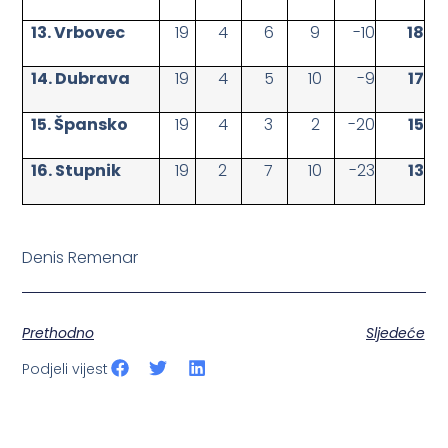
13. Vrbovec
19
4
6
9
-10
18
14. Dubrava
19
4
5
10
-9
17
15. Špansko
19
4
3
2
-20
15
16. Stupnik
19
2
7
10
-23
13
Denis Remenar
Prethodno
Sljedeće
Podjeli vijest