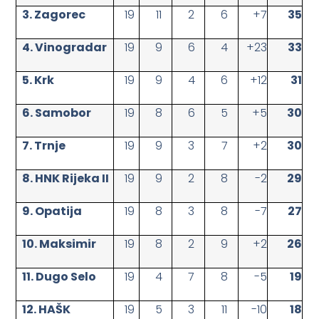
3. Zagorec
19
11
2
6
+7
35
4. Vinogradar
19
9
6
4
+23
33
5. Krk
19
9
4
6
+12
31
6. Samobor
19
8
6
5
+5
30
7. Trnje
19
9
3
7
+2
30
8. HNK Rijeka II
19
9
2
8
-2
29
9. Opatija
19
8
3
8
-7
27
10. Maksimir
19
8
2
9
+2
26
11. Dugo Selo
19
4
7
8
-5
19
12. HAŠK
19
5
3
11
-10
18