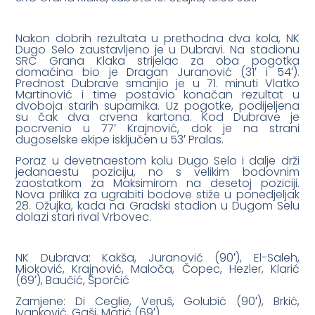
Nakon dobrih rezultata u prethodna dva kola, NK
Dugo Selo zaustavljeno je u Dubravi. Na stadionu
SRC Grana Klaka strijelac za oba pogotka
domaćina bio je Dragan Juranović (31′ i 54′).
Prednost Dubrave smanjio je u 71. minuti Vlatko
Martinović i time postavio konačan rezultat u
dvoboja starih suparnika. Uz pogotke, podijeljena
su čak dva crvena kartona. Kod Dubrave je
pocrvenio u 77′ Krajnović, dok je na strani
dugoselske ekipe isključen u 53′ Pralas.
Poraz u devetnaestom kolu Dugo Selo i dalje drži
jedanaestu poziciju, no s velikim bodovnim
zaostatkom za Maksimirom na desetoj poziciji.
Nova prilika za ugrabiti bodove stiže u ponedjeljak
28. Ožujka, kada na Gradski stadion u Dugom Selu
dolazi stari rival Vrbovec.
NK Dubrava: Kakša, Juranović (90′), El-Saleh,
Mioković, Krajnović, Maloča, Čopec, Hezler, Klarić
(69′), Baučić, Šporčić
Zamjene: Di Ceglie, Veruš, Golubić (90′), Brkić,
Ivanković, Gaši, Matić (69′)