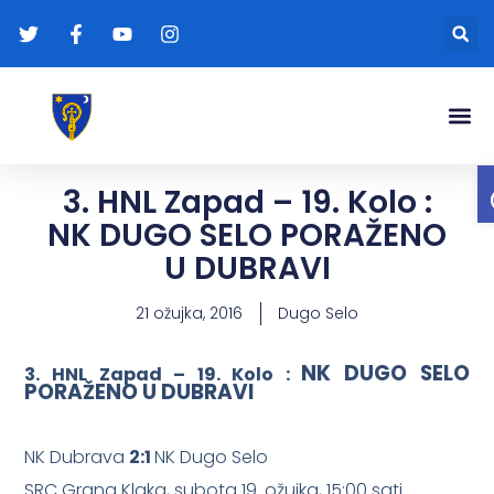
Gradonače
Transparentna
3. HNL Zapad – 19. Kolo :
NK DUGO SELO PORAŽENO
U DUBRAVI
21 ožujka, 2016
Dugo Selo
NK DUGO SELO
3. HNL Zapad – 19. Kolo :
PORAŽENO U DUBRAVI
NK Dubrava
2:1
NK Dugo Selo
SRC Grana Klaka, subota 19. ožujka, 15:00 sati