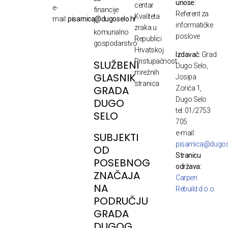
unose:
centar
e-
financije
Referent za
Kvaliteta
mail:
pisarnica@dugoselo.hr
i
informatičke
zraka u
komunalno
poslove
Republici
gospodarstvo
Hrvatskoj
Izdavač:
Grad
Pristupačnost
SLUŽBENI
Dugo Selo,
mrežnih
GLASNIK
Josipa
stranica
GRADA
Zorića 1,
Dugo Selo
DUGO
tel: 01/2753
SELO
705
e-mail:
SUBJEKTI
pisarnica@dugos
OD
Stranicu
POSEBNOG
održava:
ZNAČAJA
Carpen
NA
Rebuild d.o.o.
PODRUČJU
GRADA
DUGOG