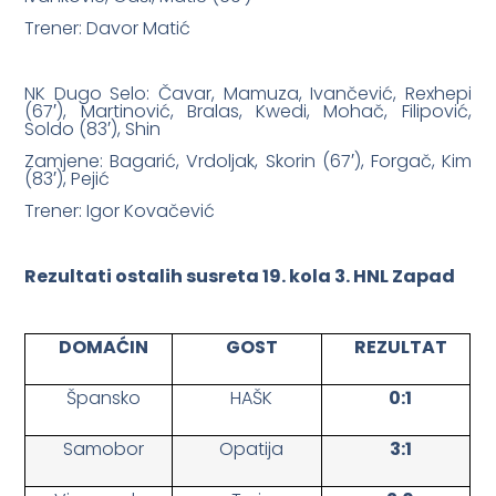
Trener: Davor Matić
NK Dugo Selo: Čavar, Mamuza, Ivančević, Rexhepi
(67′), Martinović, Bralas, Kwedi, Mohač, Filipović,
Soldo (83′), Shin
Zamjene: Bagarić, Vrdoljak, Skorin (67′), Forgač, Kim
(83′), Pejić
Trener: Igor Kovačević
Rezultati ostalih susreta 19. kola 3. HNL Zapad
DOMAĆIN
GOST
REZULTAT
Špansko
HAŠK
0:1
Samobor
Opatija
3:1