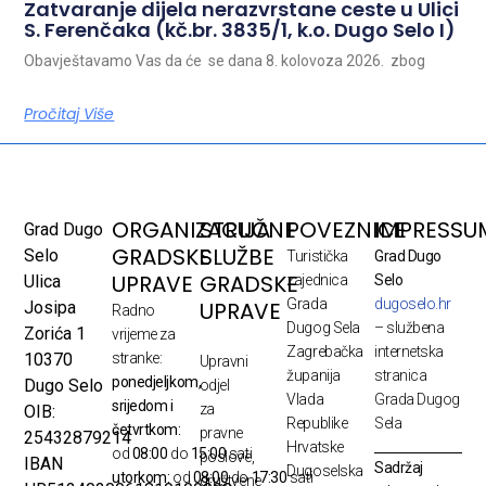
Zatvaranje dijela nerazvrstane ceste u Ulici
S. Ferenčaka (kč.br. 3835/1, k.o. Dugo Selo I)
Obavještavamo Vas da će se dana 8. kolovoza 2026. zbog
Pročitaj Više
ORGANIZACIJA
STRUČNE
POVEZNICE
IMPRESSU
Grad Dugo
GRADSKE
SLUŽBE
Selo
Turistička
Grad Dugo
UPRAVE
GRADSKE
Ulica
zajednica
Selo
Grada
dugoselo.hr
UPRAVE
Josipa
Radno
Dugog Sela
– službena
Zorića 1
vrijeme za
Zagrebačka
internetska
10370
stranke:
Upravni
županija
stranica
ponedjeljkom,
Dugo Selo
odjel
Vlada
Grada Dugog
srijedom i
za
OIB:
Republike
Sela
četvrtkom:
pravne
25432879214
Hrvatske
od
08:00
do
15:00
sati
poslove,
IBAN
Sadržaj
Dugoselska
utorkom:
od
08:00
do
17:30
sati
društvene