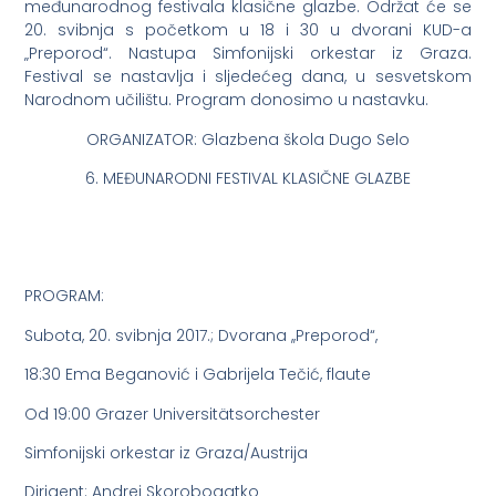
međunarodnog festivala klasične glazbe. Održat će se
20. svibnja s početkom u 18 i 30 u dvorani KUD-a
„Preporod“. Nastupa Simfonijski orkestar iz Graza.
Festival se nastavlja i sljedećeg dana, u sesvetskom
Narodnom učilištu. Program donosimo u nastavku.
ORGANIZATOR: Glazbena škola Dugo Selo
6. MEĐUNARODNI FESTIVAL KLASIČNE GLAZBE
PROGRAM:
Subota, 20. svibnja 2017.; Dvorana ,,Preporod“,
18:30 Ema Beganović i Gabrijela Tečić, flaute
Od 19:00 Grazer Universitätsorchester
Simfonijski orkestar iz Graza/Austrija
Dirigent: Andrej Skorobogatko