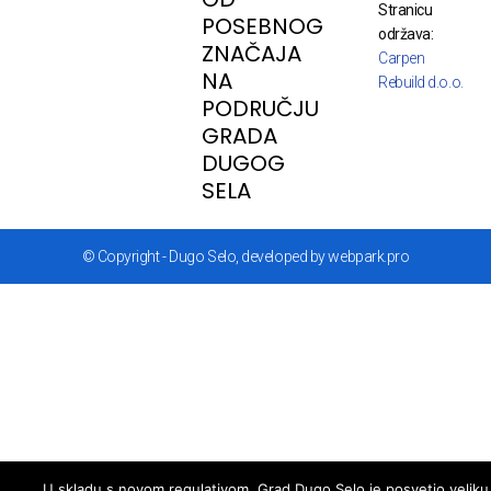
Stranicu
POSEBNOG
održava:
ZNAČAJA
Carpen
NA
Rebuild d.o.o.
PODRUČJU
GRADA
DUGOG
SELA
© Copyright - Dugo Selo, developed by webpark.pro
U skladu s novom regulativom, Grad Dugo Selo je posvetio veliku