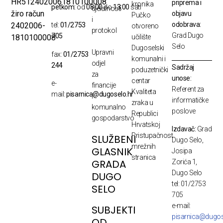
HR5124020061810100008
priprema i
kronika
petkom:
od
08:00
do
13:00
sati
djelatnosti
žiro račun
objavu
Pučko
i
odobrava:
2402006-
tel:
01/2753
otvoreno
protokol
Grad Dugo
705
1810100008
učilište
Selo
Dugoselski
Upravni
fax:
01/2753
komunalni i
odjel
244
Sadržaj
poduzetnički
za
unose:
centar
e-
financije
Referent za
Kvaliteta
mail:
pisarnica@dugoselo.hr
i
informatičke
zraka u
komunalno
poslove
Republici
gospodarstvo
Hrvatskoj
Izdavač:
Grad
Pristupačnost
SLUŽBENI
Dugo Selo,
mrežnih
GLASNIK
Josipa
stranica
GRADA
Zorića 1,
Dugo Selo
DUGO
tel: 01/2753
SELO
705
e-mail:
SUBJEKTI
pisarnica@dugos
OD