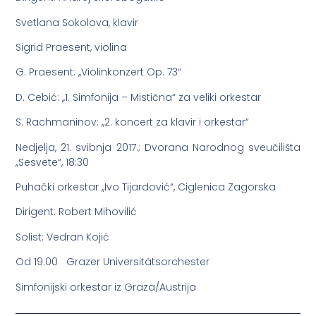
Svetlana Sokolova, klavir
Sigrid Praesent, violina
G. Praesent: ,,Violinkonzert Op. 73“
D. Cebić: ,,1. Simfonija – Mistična“ za veliki orkestar
S. Rachmaninov: ,,2. koncert za klavir i orkestar“
Nedjelja, 21. svibnja 2017.; Dvorana Narodnog sveučilišta
,,Sesvete“, 18:30
Puhački orkestar ,,Ivo Tijardović“, Ciglenica Zagorska
Dirigent: Robert Mihovilić
Solist: Vedran Kojić
Od 19:00 Grazer Universitätsorchester
Simfonijski orkestar iz Graza/Austrija