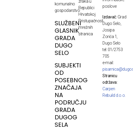
zraka u
komunalno
poslove
Republici
gospodarstvo
Hrvatskoj
Izdavač:
Grad
Pristupačnost
SLUŽBENI
Dugo Selo,
mrežnih
GLASNIK
Josipa
stranica
GRADA
Zorića 1,
Dugo Selo
DUGO
tel: 01/2753
SELO
705
e-mail:
SUBJEKTI
pisarnica@dugos
OD
Stranicu
POSEBNOG
održava:
ZNAČAJA
Carpen
NA
Rebuild d.o.o.
PODRUČJU
GRADA
DUGOG
SELA