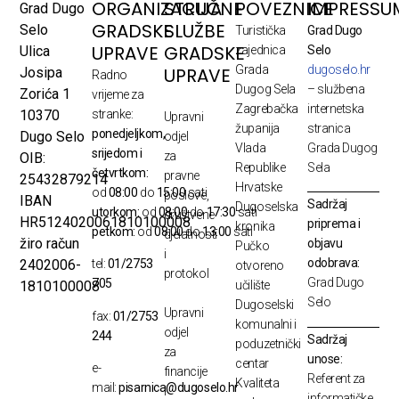
ORGANIZACIJA
STRUČNE
POVEZNICE
IMPRESSU
Grad Dugo
GRADSKE
SLUŽBE
Selo
Turistička
Grad Dugo
UPRAVE
GRADSKE
Ulica
zajednica
Selo
Grada
dugoselo.hr
UPRAVE
Josipa
Radno
Dugog Sela
– službena
Zorića 1
vrijeme za
Zagrebačka
internetska
10370
stranke:
Upravni
županija
stranica
ponedjeljkom,
Dugo Selo
odjel
Vlada
Grada Dugog
srijedom i
za
OIB:
Republike
Sela
četvrtkom:
pravne
25432879214
Hrvatske
od
08:00
do
15:00
sati
poslove,
IBAN
Sadržaj
Dugoselska
utorkom:
od
08:00
do
17:30
sati
društvene
HR5124020061810100008
priprema i
kronika
petkom:
od
08:00
do
13:00
sati
djelatnosti
žiro račun
objavu
Pučko
i
odobrava:
2402006-
tel:
01/2753
otvoreno
protokol
Grad Dugo
705
1810100008
učilište
Selo
Dugoselski
Upravni
fax:
01/2753
komunalni i
odjel
244
Sadržaj
poduzetnički
za
unose:
centar
e-
financije
Referent za
Kvaliteta
mail:
pisarnica@dugoselo.hr
i
informatičke