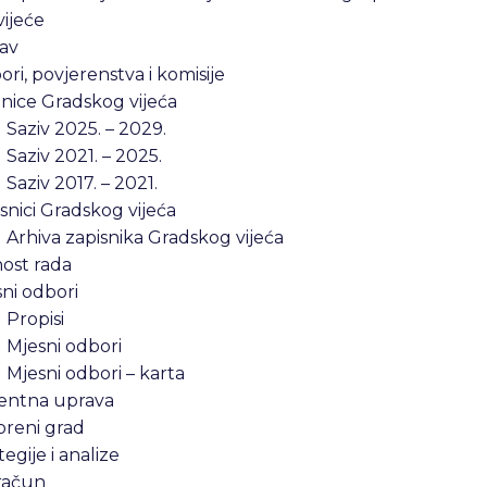
ijeće
av
ri, povjerenstva i komisije
nice Gradskog vijeća
Saziv 2025. – 2029.
Saziv 2021. – 2025.
Saziv 2017. – 2021.
snici Gradskog vijeća
Arhiva zapisnika Gradskog vijeća
ost rada
ni odbori
Propisi
Mjesni odbori
Mjesni odbori – karta
entna uprava
oreni grad
tegije i analize
račun