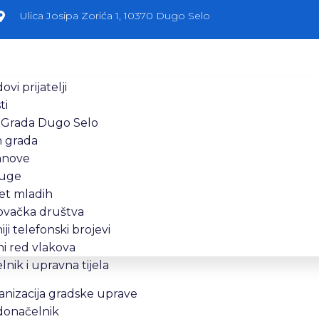
Ulica Josipa Zorića 1, 10370 Dugo Selo
ovi prijatelji
ti
 Grada Dugo Selo
n grada
anove
uge
et mladih
ovačka društva
iji telefonski brojevi
i red vlakova
nik i upravna tijela
nizacija gradske uprave
donačelnik