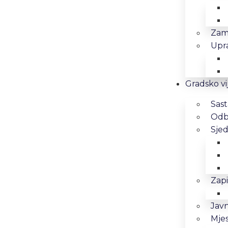
Zam
Upra
Gradsko vi
Sast
Odbo
Sjed
Zapi
Javn
Mjes