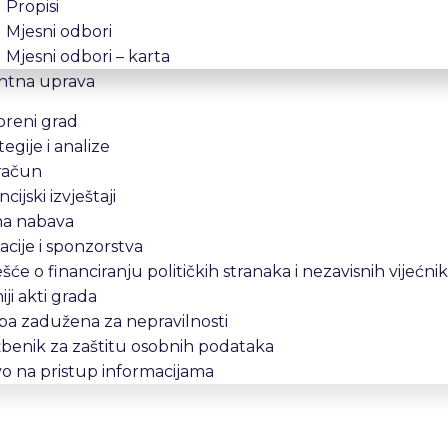
Propisi
Mjesni odbori
Mjesni odbori – karta
ntna uprava
oreni grad
tegije i analize
račun
ncijski izvještaji
na nabava
cije i sponzorstva
ešće o financiranju političkih stranaka i nezavisnih vijećni
iji akti grada
a zadužena za nepravilnosti
benik za zaštitu osobnih podataka
o na pristup informacijama