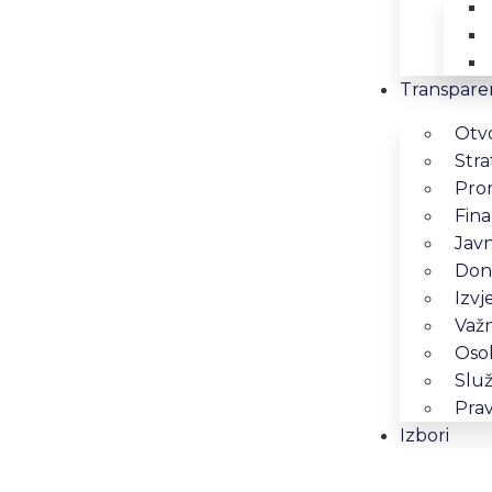
Transpare
Otv
Stra
Pro
Fina
Jav
Dona
Izvj
Važn
Osob
Služ
Prav
Izbori