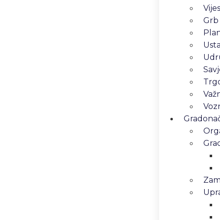
Vijes
Grb
Pla
Ust
Udr
Savj
Trg
Važn
Vozn
Gradonače
Orga
Gra
Zam
Upra