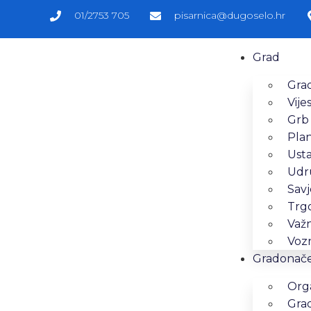
01/2753 705
pisarnica@dugoselo.hr
Grad
Grad
Vijes
Grb
Pla
Ust
Udr
Savj
Trg
Važn
Vozn
Gradonačel
Orga
Gra