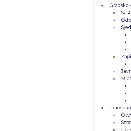
Gradsko v
Sast
Odbo
Sjed
Zapi
Javn
Mjes
Transpar
Otv
Stra
Pro