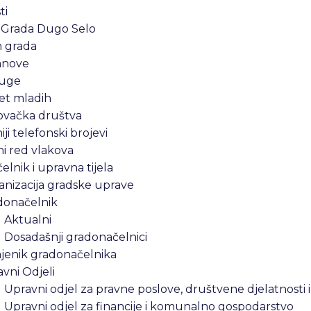
ti
 Grada Dugo Selo
n grada
anove
uge
et mladih
ovačka društva
iji telefonski brojevi
i red vlakova
lnik i upravna tijela
nizacija gradske uprave
donačelnik
Aktualni
Dosadašnji gradonačelnici
jenik gradonačelnika
vni Odjeli
Upravni odjel za pravne poslove, društvene djelatnosti 
Upravni odjel za financije i komunalno gospodarstvo