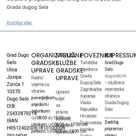
Grada dugog Sela
Pročitaj Više
ORGANIZACIJA
STRUČNE
POVEZNICE
IMPRESSU
Grad Dugo
GRADSKE
SLUŽBE
Selo
Turistička
Grad Dugo
UPRAVE
GRADSKE
Ulica
zajednica
Selo
Grada
dugoselo.hr
UPRAVE
Josipa
Radno
Dugog Sela
– službena
Zorića 1
vrijeme za
Zagrebačka
internetska
10370
stranke:
Upravni
županija
stranica
ponedjeljkom,
Dugo Selo
odjel
Vlada
Grada Dugog
srijedom i
za
OIB:
Republike
Sela
četvrtkom:
pravne
25432879214
Hrvatske
od
08:00
do
15:00
sati
poslove,
IBAN
Sadržaj
Dugoselska
utorkom:
od
08:00
do
17:30
sati
društvene
HR5124020061810100008
priprema i
kronika
petkom:
od
08:00
do
13:00
sati
djelatnosti
žiro račun
objavu