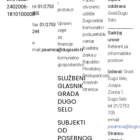
Pučko
i
odobrava:
2402006-
tel:
01/2753
otvoreno
protokol
Grad Dugo
705
1810100008
učilište
Selo
Dugoselski
Upravni
fax:
01/2753
komunalni i
odjel
244
Sadržaj
poduzetnički
za
unose:
centar
e-
financije
Referent za
Kvaliteta
mail:
pisarnica@dugoselo.hr
i
informatičke
zraka u
komunalno
poslove
Republici
gospodarstvo
Hrvatskoj
Izdavač:
Grad
Pristupačnost
SLUŽBENI
Dugo Selo,
mrežnih
GLASNIK
Josipa
stranica
GRADA
Zorića 1,
Dugo Selo
DUGO
tel: 01/2753
SELO
705
e-mail:
SUBJEKTI
pisarnica@dugos
OD
Stranicu
POSEBNOG