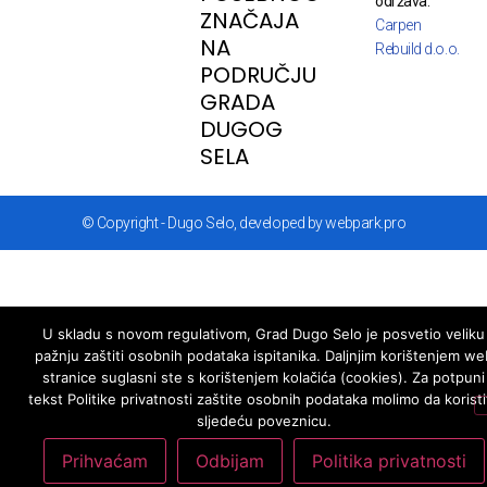
održava:
ZNAČAJA
Carpen
NA
Rebuild d.o.o.
PODRUČJU
GRADA
DUGOG
SELA
© Copyright - Dugo Selo, developed by webpark.pro
U skladu s novom regulativom, Grad Dugo Selo je posvetio veliku
pažnju zaštiti osobnih podataka ispitanika. Daljnjim korištenjem we
stranice suglasni ste s korištenjem kolačića (cookies). Za potpuni
tekst Politike privatnosti zaštite osobnih podataka molimo da koristi
sljedeću poveznicu.
Prihvaćam
Odbijam
Politika privatnosti