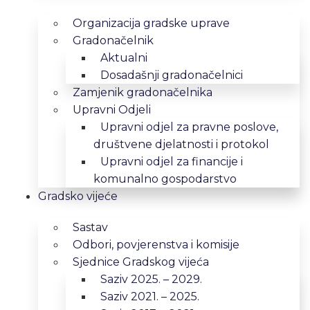
Organizacija gradske uprave
Gradonačelnik
Aktualni
Dosadašnji gradonačelnici
Zamjenik gradonačelnika
Upravni Odjeli
Upravni odjel za pravne poslove,
društvene djelatnosti i protokol
Upravni odjel za financije i
komunalno gospodarstvo
Gradsko vijeće
Sastav
Odbori, povjerenstva i komisije
Sjednice Gradskog vijeća
Saziv 2025. – 2029.
Saziv 2021. – 2025.