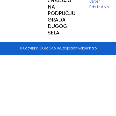
ZNAČAJA
Carpen
NA
Rebuild d.o.o.
PODRUČJU
GRADA
DUGOG
SELA
© Copyright - Dugo Selo, developed by webpark.pro