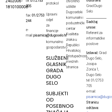
odobrava:
2402006-
tel:
01/2753
otvoreno
protokol
Grad Dugo
705
1810100008
učilište
Selo
Dugoselski
Upravni
fax:
01/2753
komunalni i
odjel
244
Sadržaj
poduzetnički
za
unose:
centar
e-
financije
Referent za
Kvaliteta
mail:
pisarnica@dugoselo.hr
i
informatičke
zraka u
komunalno
poslove
Republici
gospodarstvo
Hrvatskoj
Izdavač:
Grad
Pristupačnost
SLUŽBENI
Dugo Selo,
mrežnih
GLASNIK
Josipa
stranica
GRADA
Zorića 1,
Dugo Selo
DUGO
tel: 01/2753
SELO
705
e-mail:
SUBJEKTI
pisarnica@dugos
OD
Stranicu
POSEBNOG
održava: