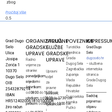
zbog
Pročitaj Više
ORGANIZACIJA
STRUČNE
POVEZNICE
IMPRESSU
Grad Dugo
GRADSKE
SLUŽBE
Selo
Turistička
Grad Dugo
UPRAVE
GRADSKE
Ulica
zajednica
Selo
Grada
dugoselo.hr
UPRAVE
Josipa
Radno
Dugog Sela
– službena
Zorića 1
vrijeme za
Zagrebačka
internetska
10370
stranke:
Upravni
županija
stranica
ponedjeljkom,
Dugo Selo
odjel
Vlada
Grada Dugog
srijedom i
za
OIB:
Republike
Sela
četvrtkom:
pravne
25432879214
Hrvatske
od
08:00
do
15:00
sati
poslove,
IBAN
Sadržaj
Dugoselska
utorkom:
od
08:00
do
17:30
sati
društvene
HR5124020061810100008
priprema i
kronika
petkom:
od
08:00
do
13:00
sati
djelatnosti
žiro račun
objavu
Pučko
i