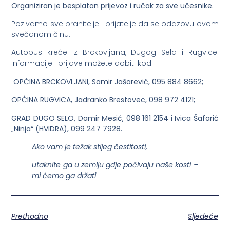
Organiziran je besplatan prijevoz i ručak za sve učesnike.
Pozivamo sve branitelje i prijatelje da se odazovu ovom
svečanom činu.
Autobus kreće iz Brckovljana, Dugog Sela i Rugvice.
Informacije i prijave možete dobiti kod:
OPĆINA BRCKOVLJANI, Samir Jašarević, 095 884 8662;
OPĆINA RUGVICA, Jadranko Brestovec, 098 972 4121;
GRAD DUGO SELO, Damir Mesić, 098 161 2154 i Ivica Šafarić
„Ninja“ (HVIDRA), 099 247 7928.
Ako vam je težak stijeg čestitosti,
utaknite ga u zemlju gdje počivaju naše kosti –
mi ćemo ga držati
Prethodno
Sljedeće