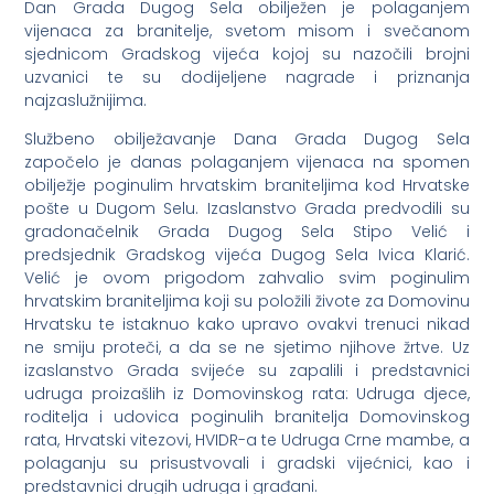
Dan Grada Dugog Sela obilježen je polaganjem
vijenaca za branitelje, svetom misom i svečanom
sjednicom Gradskog vijeća kojoj su nazočili brojni
uzvanici te su dodijeljene nagrade i priznanja
najzaslužnijima.
Službeno obilježavanje Dana Grada Dugog Sela
započelo je danas polaganjem vijenaca na spomen
obilježje poginulim hrvatskim braniteljima kod Hrvatske
pošte u Dugom Selu. Izaslanstvo Grada predvodili su
gradonačelnik Grada Dugog Sela Stipo Velić i
predsjednik Gradskog vijeća Dugog Sela Ivica Klarić.
Velić je ovom prigodom zahvalio svim poginulim
hrvatskim braniteljima koji su položili živote za Domovinu
Hrvatsku te istaknuo kako upravo ovakvi trenuci nikad
ne smiju proteči, a da se ne sjetimo njihove žrtve. Uz
izaslanstvo Grada svijeće su zapalili i predstavnici
udruga proizašlih iz Domovinskog rata: Udruga djece,
roditelja i udovica poginulih branitelja Domovinskog
rata, Hrvatski vitezovi, HVIDR-a te Udruga Crne mambe, a
polaganju su prisustvovali i gradski vijećnici, kao i
predstavnici drugih udruga i građani.