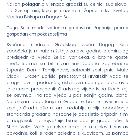
Nakon polaganja vijenaca gradski su čelnici sudjelovali
na Svetoj misi, koja je služena u Župnoj crkvi Svetog
Martina Biskupa u Dugom Selu.
Dugo Selo među vodećim gradovima županije prema
gospodarskim pokazateljima
Svečana sjednica Gradskog vijeća Dugog Sela
započela je minutom šutnje za ove godine preminulog
predsjednika Vijeća Željka Ivaničeka, a brojne goste,
među kojima su bili i zamjenik župana Zagrebačke
županije Damir Tomljenović, saborski zastupnici Mato
Čičak i Dražen Barišić, predstavnici Hrvatskih voda te
drugih javnih poduzeća, ustanova i udruga, pozdravio
je aktualni predsjednik Gradskog vijeća Ivica Klarić koji
se osvrnuo i na rad Vijeća u posljednjih godinu dana.
Na brojna događanja u Gradu te brojne investicije u
koje je Grad uložio u tom razdoblju, u cilju poboljšanja
standarda građana, nazočne je podsjetio prigodni film,
a naglasak na najvažnije teme dao je gradonačelnik
Stipo Velić. Velić je rekao kako je u cjeloviti sustav
odvodnje, koji je rađen zajedno s Rugvicom, uz pomoć