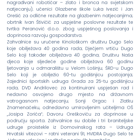
nagrađivani robotičar – zlato i bronca na svjetskom
natjecanju); učenici Glazbene škole Luka Ivezić i Jan
Orešić za odlične rezultate na glazbenim natjecanjima;
obrtnik Ivan Štivičić za uspješne poslovne rezultate te
tvrtka Peranović d.o.o. zbog uspješnog poslovanja i
doprinosa razvoju gospodarstva.
Zahvalnice su uručene Kinološkom društvu Dugo Selo
koje obilježava 40 godina rada; Dječjem vrtiću Dugo
Selo koji također obilježava 40 godina; Društvu Naša
djeca koje sljedeće godine obilježava 60 godinu
ljetovanja u odmaralištu u Velom Lošinju; ŠRD-u Dugo
Selo koji je obilježio 60-tu godišnjicu postojanja;
Zajednici športskih udruga Grada za 25-tu godišnjicu
rada; DVD Andrilovec za kontinuirani uspješan rad i
nedavno osvojeno drugo mjesto na državnom
vatrogasnom natjecanju; Sonji Grgac i Zlatku
Znamenačeku, odnedavno umirovljenim učiteljima OŠ
„Josipa Zorića“; Davoru Oreškoviću za doprinose u
području sporta. Zahvalnice su dobile i tri braniteljske
udruge proistekle iz Domovinskog rata – Udruga
Hrvatski vitezovi – ratni veterani 91, HVIDRA Dugo Selo te