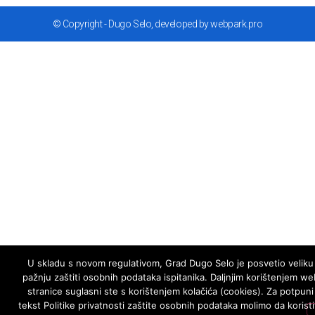
© Copyright - Dugo Selo, developed by webpark.pro
U skladu s novom regulativom, Grad Dugo Selo je posvetio veliku
pažnju zaštiti osobnih podataka ispitanika. Daljnjim korištenjem we
stranice suglasni ste s korištenjem kolačića (cookies). Za potpuni
tekst Politike privatnosti zaštite osobnih podataka molimo da koristi