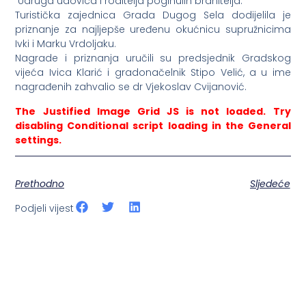
Udruga udovica i roditelja poginulih branitelja.
Turistička zajednica Grada Dugog Sela dodijelila je
priznanje za najljepše uređenu okućnicu supružnicima
Ivki i Marku Vrdoljaku.
Nagrade i priznanja uručili su predsjednik Gradskog
vijeća Ivica Klarić i gradonačelnik Stipo Velić, a u ime
nagrađenih zahvalio se dr Vjekoslav Cvijanović.
The Justified Image Grid JS is not loaded. Try
disabling Conditional script loading in the General
settings.
Prethodno
Sljedeće
Podjeli vijest