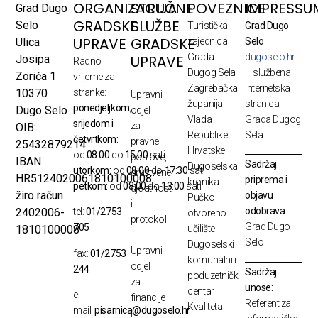
ORGANIZACIJA
STRUČNE
POVEZNICE
IMPRESSU
Grad Dugo
GRADSKE
SLUŽBE
Selo
Turistička
Grad Dugo
UPRAVE
GRADSKE
Ulica
zajednica
Selo
Grada
dugoselo.hr
UPRAVE
Josipa
Radno
Dugog Sela
– službena
Zorića 1
vrijeme za
Zagrebačka
internetska
10370
stranke:
Upravni
županija
stranica
ponedjeljkom,
Dugo Selo
odjel
Vlada
Grada Dugog
srijedom i
za
OIB:
Republike
Sela
četvrtkom:
pravne
25432879214
Hrvatske
od
08:00
do
15:00
sati
poslove,
IBAN
Sadržaj
Dugoselska
utorkom:
od
08:00
do
17:30
sati
društvene
HR5124020061810100008
priprema i
kronika
petkom:
od
08:00
do
13:00
sati
djelatnosti
žiro račun
objavu
Pučko
i
odobrava:
2402006-
tel:
01/2753
otvoreno
protokol
Grad Dugo
705
1810100008
učilište
Selo
Dugoselski
Upravni
fax:
01/2753
komunalni i
odjel
244
Sadržaj
poduzetnički
za
unose:
centar
e-
financije
Referent za
Kvaliteta
mail:
pisarnica@dugoselo.hr
i