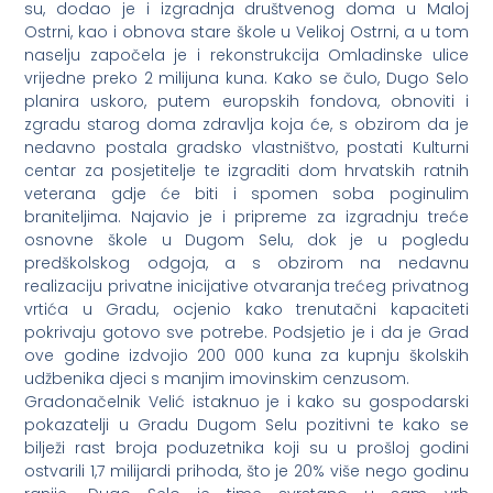
su, dodao je i izgradnja društvenog doma u Maloj
Ostrni, kao i obnova stare škole u Velikoj Ostrni, a u tom
naselju započela je i rekonstrukcija Omladinske ulice
vrijedne preko 2 milijuna kuna. Kako se čulo, Dugo Selo
planira uskoro, putem europskih fondova, obnoviti i
zgradu starog doma zdravlja koja će, s obzirom da je
nedavno postala gradsko vlastništvo, postati Kulturni
centar za posjetitelje te izgraditi dom hrvatskih ratnih
veterana gdje će biti i spomen soba poginulim
braniteljima. Najavio je i pripreme za izgradnju treće
osnovne škole u Dugom Selu, dok je u pogledu
predškolskog odgoja, a s obzirom na nedavnu
realizaciju privatne inicijative otvaranja trećeg privatnog
vrtića u Gradu, ocjenio kako trenutačni kapaciteti
pokrivaju gotovo sve potrebe. Podsjetio je i da je Grad
ove godine izdvojio 200 000 kuna za kupnju školskih
udžbenika djeci s manjim imovinskim cenzusom.
Gradonačelnik Velić istaknuo je i kako su gospodarski
pokazatelji u Gradu Dugom Selu pozitivni te kako se
bilježi rast broja poduzetnika koji su u prošloj godini
ostvarili 1,7 milijardi prihoda, što je 20% više nego godinu