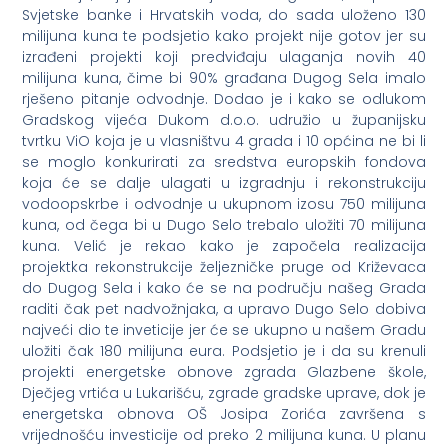
Svjetske banke i Hrvatskih voda, do sada uloženo 130
milijuna kuna te podsjetio kako projekt nije gotov jer su
izrađeni projekti koji predviđaju ulaganja novih 40
milijuna kuna, čime bi 90% građana Dugog Sela imalo
rješeno pitanje odvodnje. Dodao je i kako se odlukom
Gradskog vijeća Dukom d.o.o. udružio u županijsku
tvrtku ViO koja je u vlasništvu 4 grada i 10 općina ne bi li
se moglo konkurirati za sredstva europskih fondova
koja će se dalje ulagati u izgradnju i rekonstrukciju
vodoopskrbe i odvodnje u ukupnom izosu 750 milijuna
kuna, od čega bi u Dugo Selo trebalo uložiti 70 milijuna
kuna. Velić je rekao kako je započela realizacija
projektka rekonstrukcije željezničke pruge od Križevaca
do Dugog Sela i kako će se na području našeg Grada
raditi čak pet nadvožnjaka, a upravo Dugo Selo dobiva
najveći dio te inveticije jer će se ukupno u našem Gradu
uložiti čak 180 milijuna eura. Podsjetio je i da su krenuli
projekti energetske obnove zgrada Glazbene škole,
Dječjeg vrtića u Lukarišću, zgrade gradske uprave, dok je
energetska obnova OŠ Josipa Zorića završena s
vrijednošću investicije od preko 2 milijuna kuna. U planu