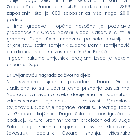
ranije. Dugo Selo je time svrstano u sam vrh
Zagrebačke županije s 429 poduzetnika i 2896
zaposlenih, što je 600 zaposlenika više nego 2010.
godine.
U ime gradova i općina nazočne je pozdravio
gradonačelnik Grada Novske Vlado Klasan, s čijim je
gradom Dugo Selo nedavno potisalo povelju o
prijateljstvu, zatim zamjenik župana Damir Tomljenović,
a na koncu i saborski zastupnik Dražen Barišić.
Prigodni kulturno-umjetnički program izveo je Vokalni
ansambl Duga.
Dr Cvijanoviću nagrada za životno djelo
Na svečanoj sjednici povodom Dana Grada,
tradicionalno su uručena javna priznanja zaslužnima.
Nagrada za životno djelo dodijeljena je istaknutom
zdravstvenom djelatniku u mirovini Vjekoslavu
Cvijanoviću. Godišnje nagrade dobili su: Predrag Topić
iz Gradske knjižnice Dugo Selo za postignuća u
području kulture; Branimir Ćaran, predložen od SŠ Dugo
Selo, zbog iznimnih uspjeha u svom školovanju
(dvostruki dobitnik Oskara znanja, višestruko