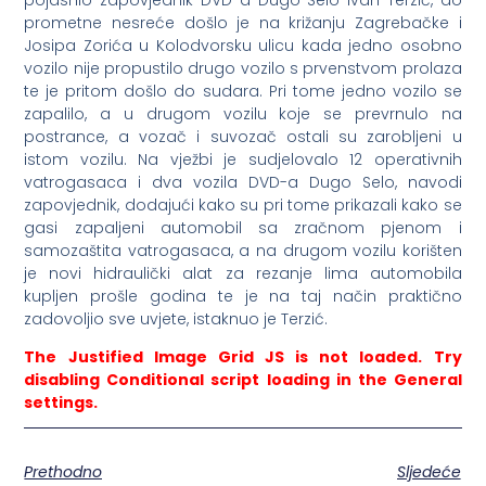
prometne nesreće došlo je na križanju Zagrebačke i
Josipa Zorića u Kolodvorsku ulicu kada jedno osobno
vozilo nije propustilo drugo vozilo s prvenstvom prolaza
te je pritom došlo do sudara. Pri tome jedno vozilo se
zapalilo, a u drugom vozilu koje se prevrnulo na
postrance, a vozač i suvozač ostali su zarobljeni u
istom vozilu. Na vježbi je sudjelovalo 12 operativnih
vatrogasaca i dva vozila DVD-a Dugo Selo, navodi
zapovjednik, dodajući kako su pri tome prikazali kako se
gasi zapaljeni automobil sa zračnom pjenom i
samozaštita vatrogasaca, a na drugom vozilu korišten
je novi hidraulički alat za rezanje lima automobila
kupljen prošle godina te je na taj način praktično
zadovoljio sve uvjete, istaknuo je Terzić.
The Justified Image Grid JS is not loaded. Try
disabling Conditional script loading in the General
settings.
Prethodno
Sljedeće