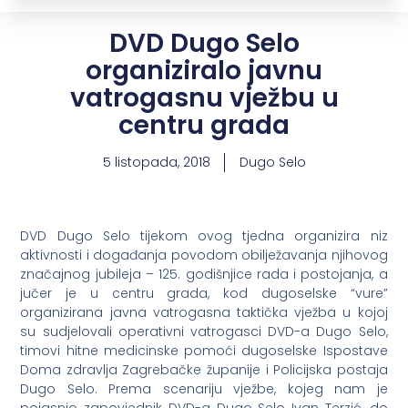
DVD Dugo Selo
organiziralo javnu
vatrogasnu vježbu u
centru grada
5 listopada, 2018
Dugo Selo
DVD Dugo Selo tijekom ovog tjedna organizira niz
aktivnosti i događanja povodom obilježavanja njihovog
značajnog jubileja – 125. godišnjice rada i postojanja, a
jučer je u centru grada, kod dugoselske “vure”
organizirana javna vatrogasna taktička vježba u kojoj
su sudjelovali operativni vatrogasci DVD-a Dugo Selo,
timovi hitne medicinske pomoći dugoselske Ispostave
Doma zdravlja Zagrebačke županije i Policijska postaja
Dugo Selo. Prema scenariju vježbe, kojeg nam je
pojasnio zapovjednik DVD-a Dugo Selo Ivan Terzić, do