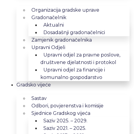
Organizacija gradske uprave
Gradonačelnik
Aktualni
Dosadašnji gradonačelnici
Zamjenik gradonačelnika
Upravni Odjeli
Upravni odjel za pravne poslove,
društvene djelatnosti i protokol
Upravni odjel za financije i
komunalno gospodarstvo
Gradsko vijeće
Sastav
Odbori, povjerenstva i komisije
Sjednice Gradskog vijeća
Saziv 2025. – 2029.
Saziv 2021. – 2025.