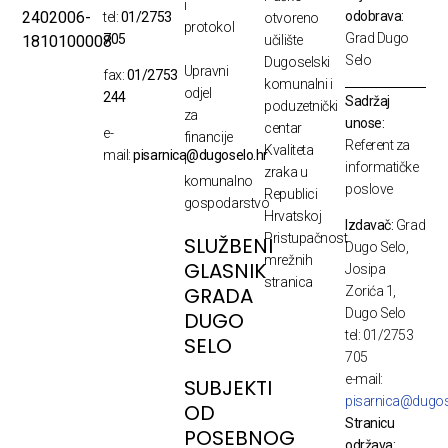
i
odobrava:
2402006-
tel:
01/2753
otvoreno
protokol
Grad Dugo
705
1810100008
učilište
Selo
Dugoselski
Upravni
fax:
01/2753
komunalni i
odjel
244
Sadržaj
poduzetnički
za
unose:
centar
e-
financije
Referent za
Kvaliteta
mail:
pisarnica@dugoselo.hr
i
informatičke
zraka u
komunalno
poslove
Republici
gospodarstvo
Hrvatskoj
Izdavač:
Grad
Pristupačnost
SLUŽBENI
Dugo Selo,
mrežnih
GLASNIK
Josipa
stranica
GRADA
Zorića 1,
Dugo Selo
DUGO
tel: 01/2753
SELO
705
e-mail:
SUBJEKTI
pisarnica@dugos
OD
Stranicu
POSEBNOG
održava: