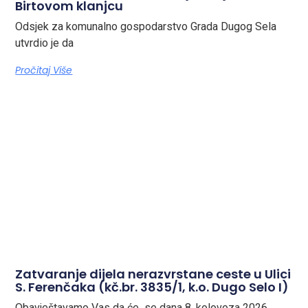
Birtovom klanjcu
Odsjek za komunalno gospodarstvo Grada Dugog Sela
utvrdio je da
Pročitaj Više
Zatvaranje dijela nerazvrstane ceste u Ulici
S. Ferenčaka (kč.br. 3835/1, k.o. Dugo Selo I)
Obavještavamo Vas da će se dana 8. kolovoza 2026.