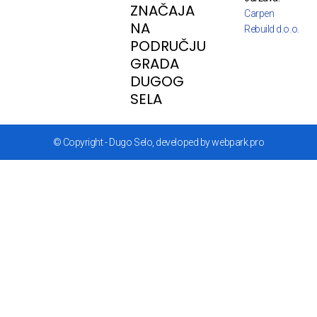
ZNAČAJA
Carpen
NA
Rebuild d.o.o.
PODRUČJU
GRADA
DUGOG
SELA
© Copyright - Dugo Selo, developed by webpark.pro