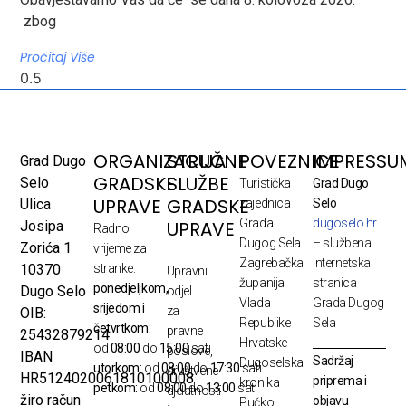
zbog
Pročitaj Više
ORGANIZACIJA
STRUČNE
POVEZNICE
IMPRESSU
Grad Dugo
GRADSKE
SLUŽBE
Selo
Turistička
Grad Dugo
UPRAVE
GRADSKE
Ulica
zajednica
Selo
Grada
dugoselo.hr
UPRAVE
Josipa
Radno
Dugog Sela
– službena
Zorića 1
vrijeme za
Zagrebačka
internetska
10370
stranke:
Upravni
županija
stranica
ponedjeljkom,
Dugo Selo
odjel
Vlada
Grada Dugog
srijedom i
za
OIB:
Republike
Sela
četvrtkom:
pravne
25432879214
Hrvatske
od
08:00
do
15:00
sati
poslove,
IBAN
Sadržaj
Dugoselska
utorkom:
od
08:00
do
17:30
sati
društvene
HR5124020061810100008
priprema i
kronika
petkom:
od
08:00
do
13:00
sati
djelatnosti
žiro račun
objavu
Pučko