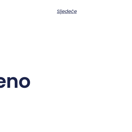
Sljedeće
eno