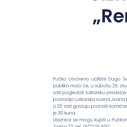
„Re
Pučko otvoreno učilište Dugo S
publika moći će, u subotu 25. stu
sati pogledati lutkarsku predst
postavlja Lutkarska scena „Ivana B
U 20 sati gostuju poznati komičar
je 30 kuna.
Ulaznice se mogu kupiti u Pučkom 
Zorića 23, tel.: 01/2775 500.