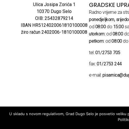
GRADSKE UPR
Ulica Josipa Zorića 1
10370 Dugo Selo
Radno vrijeme za str
OIB: 25432879214
ponedjeljkom, srijedo
IBAN HR5124020061810100008
od
08:00
do
15:00
sa
žiro račun 2402006-1810100008
utorkom:
od
08:00
d
petkom:
od
08:00
d
tel:
01/2753 705
fax:
01/2753 244
e-mail:
pisarnica@du
U skladu s novom regulativom, Grad Dugo Selo je posvetio veliku pa
Politi