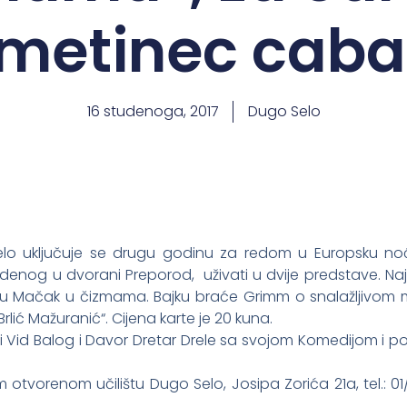
metinec caba
16 studenoga, 2017
Dugo Selo
elo uključuje se drugu godinu za redom u Europsku noć 
denog u dvorani Preporod, uživati u dvije predstave. Najml
avu Mačak u čizmama. Bajku braće Grimm o snalažljivom 
rlić Mažuranić“. Cijena karte je 20 kuna.
i Vid Balog i Davor Dretar Drele sa svojom Komedijom i p
otvorenom učilištu Dugo Selo, Josipa Zorića 21a, tel.: 01/