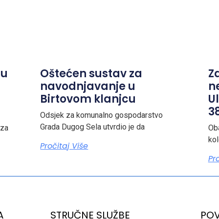
ju
Oštećen sustav za
Z
navodnjavanje u
n
Birtovom klanjcu
Ul
38
Odsjek za komunalno gospodarstvo
Grada Dugog Sela utvrdio je da
 za
Ob
ko
Pročitaj Više
Pr
A
STRUČNE SLUŽBE
POV