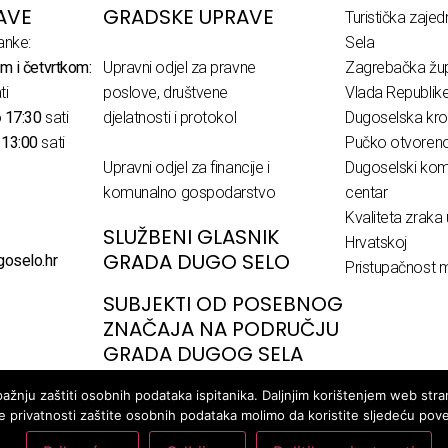
AVE
GRADSKE UPRAVE
Turistička zaje
anke:
Sela
m i četvrtkom:
Upravni odjel za pravne
Zagrebačka žup
ti
poslove, društvene
Vlada Republik
o
17:30
sati
djelatnosti i protokol
Dugoselska kro
o
13:00
sati
Pučko otvoreno 
Upravni odjel za financije i
Dugoselski komu
komunalno gospodarstvo
centar
Kvaliteta zraka 
SLUŽBENI GLASNIK
Hrvatskoj
GRADA DUGO SELO
goselo.hr
Pristupačnost m
SUBJEKTI OD POSEBNOG
ZNAČAJA NA PODRUČJU
GRADA DUGOG SELA
žnju zaštiti osobnih podataka ispitanika. Daljnjim korištenjem web stran
ke privatnosti zaštite osobnih podataka molimo da koristite sljedeću pov