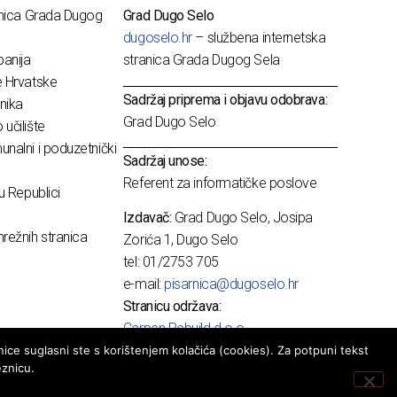
dnica Grada Dugog
Grad Dugo Selo
dugoselo.hr
– službena internetska
anija
stranica Grada Dugog Sela
e Hrvatske
Sadržaj priprema i objavu odobrava:
nika
Grad Dugo Selo
učilište
nalni i poduzetnički
Sadržaj unose:
Referent za informatičke poslove
u Republici
Izdavač:
Grad Dugo Selo, Josipa
režnih stranica
Zorića 1, Dugo Selo
tel: 01/2753 705
e-mail:
pisarnica@dugoselo.hr
Stranicu održava:
Carpen Rebuild d.o.o.
ice suglasni ste s korištenjem kolačića (cookies). Za potpuni tekst
eznicu.