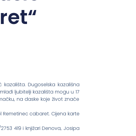
ret“
kazališta. Dugoselska kazališna
ađi ljubitelji kazališta mogu u 17
mačku, na daske koje život znače
ol Remetinec cabaret. Cijena karte
2753 419 i knjižari Denova, Josipa