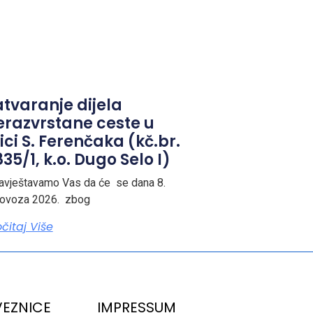
atvaranje dijela
erazvrstane ceste u
ici S. Ferenčaka (kč.br.
35/1, k.o. Dugo Selo I)
avještavamo Vas da će se dana 8.
lovoza 2026. zbog
očitaj Više
EZNICE
IMPRESSUM