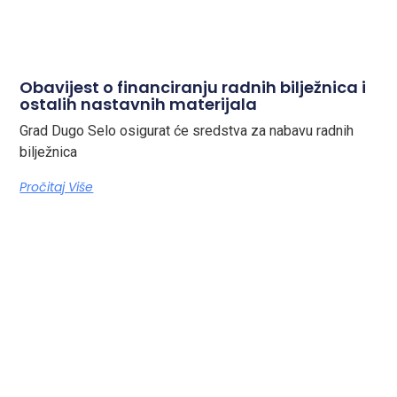
Obavijest o financiranju radnih bilježnica i
ostalih nastavnih materijala
Grad Dugo Selo osigurat će sredstva za nabavu radnih
bilježnica
Pročitaj Više