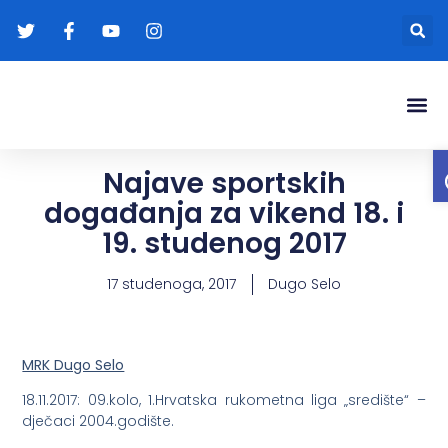
Gradonače
Transparentna
Najave sportskih
događanja za vikend 18. i
19. studenog 2017
17 studenoga, 2017
Dugo Selo
MRK Dugo Selo
18.11.2017: 09.kolo, 1.Hrvatska rukometna liga „središte“ –
dječaci 2004.godište.