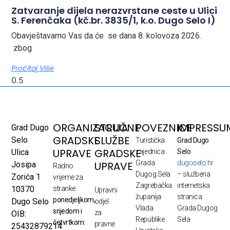
Zatvaranje dijela nerazvrstane ceste u Ulici
S. Ferenčaka (kč.br. 3835/1, k.o. Dugo Selo I)
Obavještavamo Vas da će se dana 8. kolovoza 2026.
zbog
Pročitaj Više
ORGANIZACIJA
STRUČNE
POVEZNICE
IMPRESSU
Grad Dugo
GRADSKE
SLUŽBE
Selo
Turistička
Grad Dugo
UPRAVE
GRADSKE
Ulica
zajednica
Selo
Grada
dugoselo.hr
UPRAVE
Josipa
Radno
Dugog Sela
– službena
Zorića 1
vrijeme za
Zagrebačka
internetska
10370
stranke:
Upravni
županija
stranica
ponedjeljkom,
Dugo Selo
odjel
Vlada
Grada Dugog
srijedom i
za
OIB:
Republike
Sela
četvrtkom:
pravne
25432879214