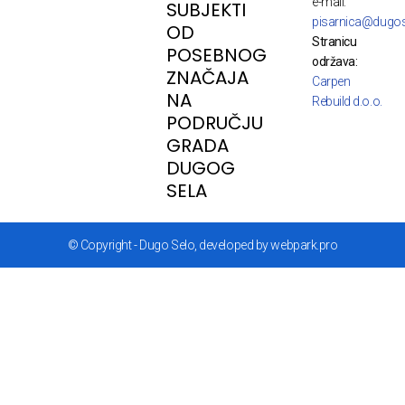
e-mail:
SUBJEKTI
pisarnica@dugos
OD
Stranicu
POSEBNOG
održava:
ZNAČAJA
Carpen
NA
Rebuild d.o.o.
PODRUČJU
GRADA
DUGOG
SELA
© Copyright - Dugo Selo, developed by webpark.pro