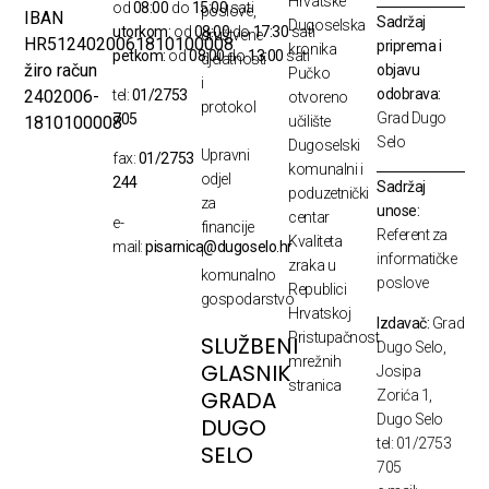
Hrvatske
od
08:00
do
15:00
sati
poslove,
IBAN
Sadržaj
Dugoselska
utorkom:
od
08:00
do
17:30
sati
društvene
HR5124020061810100008
priprema i
kronika
petkom:
od
08:00
do
13:00
sati
djelatnosti
žiro račun
objavu
Pučko
i
odobrava:
2402006-
tel:
01/2753
otvoreno
protokol
Grad Dugo
705
1810100008
učilište
Selo
Dugoselski
Upravni
fax:
01/2753
komunalni i
odjel
244
Sadržaj
poduzetnički
za
unose:
centar
e-
financije
Referent za
Kvaliteta
mail:
pisarnica@dugoselo.hr
i
informatičke
zraka u
komunalno
poslove
Republici
gospodarstvo
Hrvatskoj
Izdavač:
Grad
Pristupačnost
SLUŽBENI
Dugo Selo,
mrežnih
GLASNIK
Josipa
stranica
GRADA
Zorića 1,
Dugo Selo
DUGO
tel: 01/2753
SELO
705