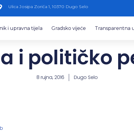
Ulica Josipa Zorića 1, 10370 Dugo Selo
k i upravna tijela
Gradsko vijeće
Transparentna 
da i političko 
8 rujna, 2016
Dugo Selo