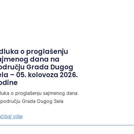
dluka o proglašenju
ajmenog dana na
odručju Grada Dugog
ela – 05. kolovoza 2026.
odine
luka o proglašenju sajmenog dana
 području Grada Dugog Sela
očitaj Više