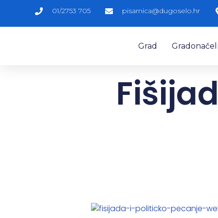
01/2753 705
pisarnica@dugoselo.hr
Grad
Gradonačelni
Fišija