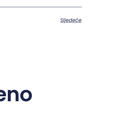
Sljedeće
eno