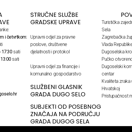
A
STRUČNE SLUŽBE
POV
AVE
GRADSKE UPRAVE
Turistička zaje
anke:
Sela
m i četvrtkom:
Upravni odjel za pravne
Zagrebačka žup
ti
poslove, društvene
Vlada Republik
o
17:30
sati
djelatnosti i protokol
Dugoselska kro
o
13:00
sati
Pučko otvoreno 
Upravni odjel za financije i
Dugoselski komu
komunalno gospodarstvo
centar
Kvaliteta zraka 
SLUŽBENI GLASNIK
Hrvatskoj
GRADA DUGO SELO
goselo.hr
Pristupačnost m
SUBJEKTI OD POSEBNOG
ZNAČAJA NA PODRUČJU
GRADA DUGOG SELA