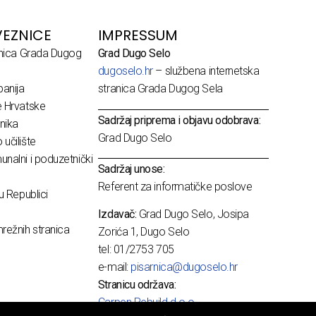
EZNICE
IMPRESSUM
dnica Grada Dugog
Grad Dugo Selo
dugoselo.hr
– službena internetska
anija
stranica Grada Dugog Sela
e Hrvatske
Sadržaj priprema i objavu odobrava:
nika
Grad Dugo Selo
učilište
nalni i poduzetnički
Sadržaj unose:
Referent za informatičke poslove
u Republici
Izdavač:
Grad Dugo Selo, Josipa
režnih stranica
Zorića 1, Dugo Selo
tel: 01/2753 705
e-mail:
pisarnica@dugoselo.hr
Stranicu održava:
Carpen Rebuild d.o.o.