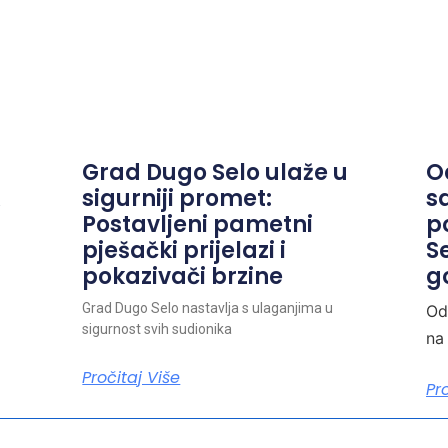
Grad Dugo Selo ulaže u
O
A
sigurniji promet:
s
Postavljeni pametni
p
pješački prijelazi i
S
pokazivači brzine
g
Grad Dugo Selo nastavlja s ulaganjima u
Od
sigurnost svih sudionika
na
Pročitaj Više
Pr