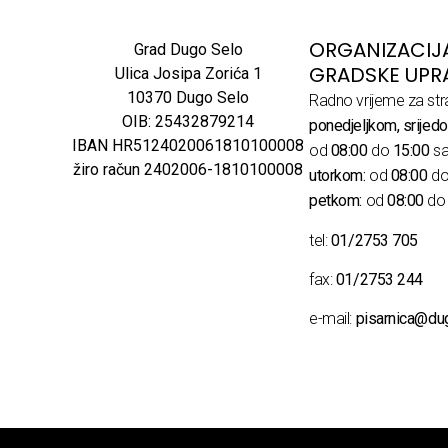
ORGANIZACIJ
Grad Dugo Selo
GRADSKE UPR
Ulica Josipa Zorića 1
10370 Dugo Selo
Radno vrijeme za str
OIB: 25432879214
ponedjeljkom, srijedo
IBAN HR5124020061810100008
od
08:00
do
15:00
sa
žiro račun 2402006-1810100008
utorkom:
od
08:00
d
petkom:
od
08:00
d
tel:
01/2753 705
fax:
01/2753 244
e-mail:
pisarnica@du