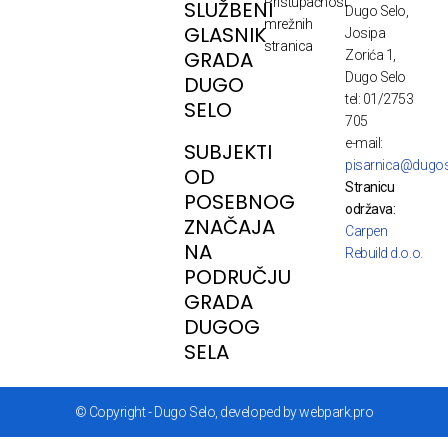
Pristupačnost
SLUŽBENI
Dugo Selo,
mrežnih
GLASNIK
Josipa
stranica
GRADA
Zorića 1,
Dugo Selo
DUGO
tel: 01/2753
SELO
705
e-mail:
SUBJEKTI
pisarnica@dugos
OD
Stranicu
POSEBNOG
održava:
ZNAČAJA
Carpen
NA
Rebuild d.o.o.
PODRUČJU
GRADA
DUGOG
SELA
© Copyright - Dugo Selo, developed by webpark.pro