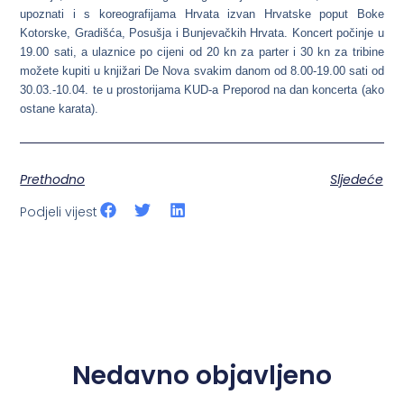
upoznati i s koreografijama Hrvata izvan Hrvatske poput Boke
Kotorske, Gradišća, Posušja i Bunjevačkih Hrvata. Koncert počinje u
19.00 sati, a ulaznice po cijeni od 20 kn za parter i 30 kn za tribine
možete kupiti u knjižari De Nova svakim danom od 8.00-19.00 sati od
30.03.-10.04. te u prostorijama KUD-a Preporod na dan koncerta (ako
ostane karata).
Prethodno
Sljedeće
Podjeli vijest
Nedavno objavljeno