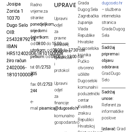
Grada
dugoselo.hr
UPRAVE
Josipa
Radno
Dugog Sela
– službena
Zorića 1
vrijeme za
Zagrebačka
internetska
10370
stranke:
Upravni
županija
stranica
ponedjeljkom,
Dugo Selo
odjel
Vlada
Grada Dugog
srijedom i
za
OIB:
Republike
Sela
četvrtkom:
pravne
25432879214
Hrvatske
od
08:00
do
15:00
sati
poslove,
IBAN
Sadržaj
Dugoselska
utorkom:
od
08:00
do
17:30
sati
društvene
HR5124020061810100008
priprema i
kronika
petkom:
od
08:00
do
13:00
sati
djelatnosti
žiro račun
objavu
Pučko
i
odobrava:
2402006-
tel:
01/2753
otvoreno
protokol
Grad Dugo
705
1810100008
učilište
Selo
Dugoselski
Upravni
fax:
01/2753
komunalni i
odjel
244
Sadržaj
poduzetnički
za
unose:
centar
e-
financije
Referent za
Kvaliteta
mail:
pisarnica@dugoselo.hr
i
informatičke
zraka u
komunalno
poslove
Republici
gospodarstvo
Hrvatskoj
Izdavač:
Grad