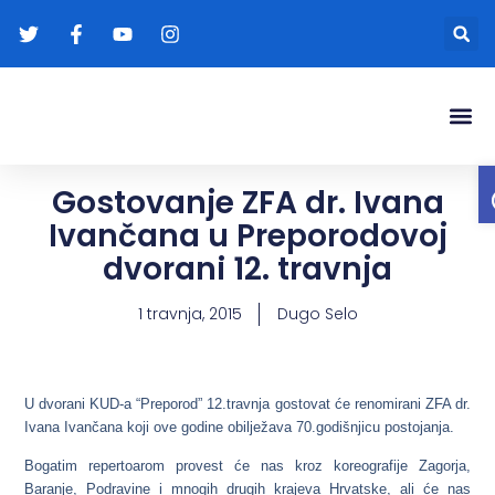
Gradonače
Transparentna
Gostovanje ZFA dr. Ivana
Ivančana u Preporodovoj
dvorani 12. travnja
1 travnja, 2015
Dugo Selo
U dvorani KUD-a “Preporod” 12.travnja gostovat će renomirani ZFA dr.
Ivana Ivančana koji ove godine obilježava 70.godišnjicu postojanja.
Bogatim repertoarom provest će nas kroz koreografije Zagorja,
Baranje, Podravine i mnogih drugih krajeva Hrvatske, ali će nas