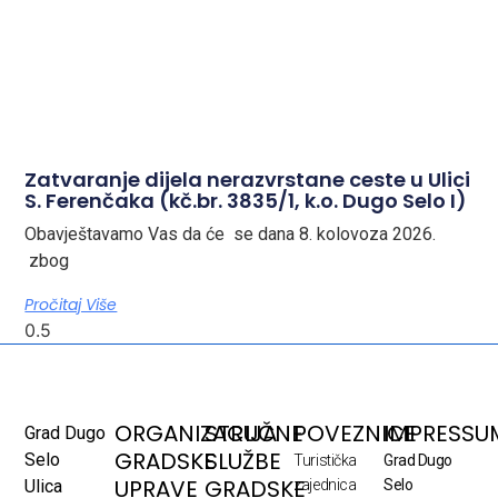
Zatvaranje dijela nerazvrstane ceste u Ulici
S. Ferenčaka (kč.br. 3835/1, k.o. Dugo Selo I)
Obavještavamo Vas da će se dana 8. kolovoza 2026.
zbog
Pročitaj Više
ORGANIZACIJA
STRUČNE
POVEZNICE
IMPRESSU
Grad Dugo
GRADSKE
SLUŽBE
Selo
Turistička
Grad Dugo
UPRAVE
GRADSKE
Ulica
zajednica
Selo