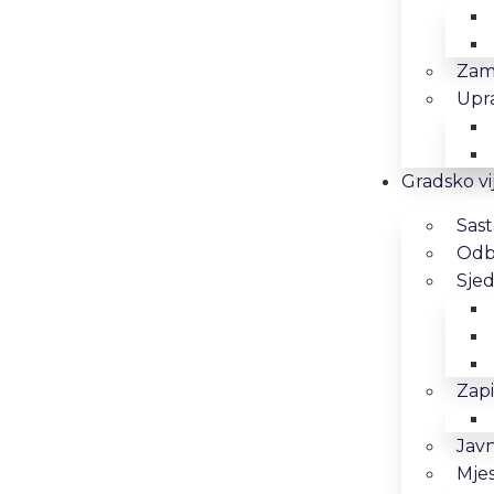
Zam
Upra
Gradsko vi
Sast
Odbo
Sjed
Zapi
Javn
Mjes