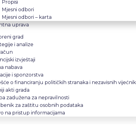
Propisi
Mjesni odbori
Mjesni odbori – karta
ntna uprava
oreni grad
tegije i analize
račun
ncijski izvještaji
na nabava
cije i sponzorstva
ešće o financiranju političkih stranaka i nezavisnih vijećni
iji akti grada
a zadužena za nepravilnosti
benik za zaštitu osobnih podataka
o na pristup informacijama