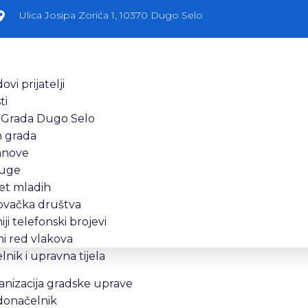
Ulica Josipa Zorića 1, 10370 Dugo Selo
ovi prijatelji
ti
 Grada Dugo Selo
n grada
anove
uge
et mladih
ovačka društva
iji telefonski brojevi
i red vlakova
nik i upravna tijela
nizacija gradske uprave
donačelnik