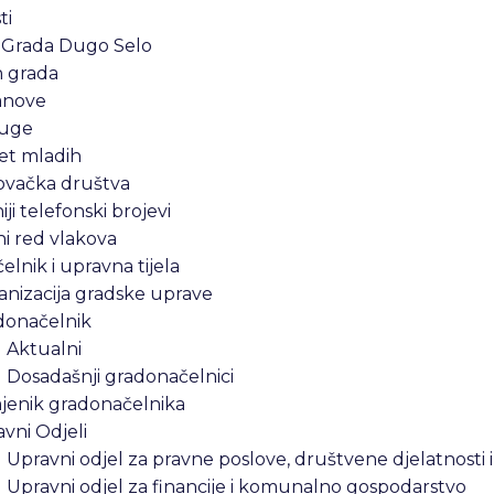
ti
 Grada Dugo Selo
n grada
anove
uge
et mladih
ovačka društva
iji telefonski brojevi
i red vlakova
lnik i upravna tijela
nizacija gradske uprave
donačelnik
Aktualni
Dosadašnji gradonačelnici
jenik gradonačelnika
vni Odjeli
Upravni odjel za pravne poslove, društvene djelatnosti 
Upravni odjel za financije i komunalno gospodarstvo