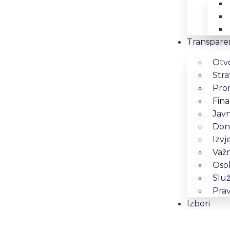
Transpare
Otv
Stra
Pro
Fina
Jav
Dona
Izvj
Važn
Osob
Služ
Prav
Izbori