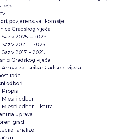
ijeće
av
ri, povjerenstva i komisije
nice Gradskog vijeća
Saziv 2025. – 2029.
Saziv 2021. – 2025.
Saziv 2017. – 2021.
snici Gradskog vijeća
Arhiva zapisnika Gradskog vijeća
ost rada
ni odbori
Propisi
Mjesni odbori
Mjesni odbori – karta
entna uprava
oreni grad
tegije i analize
račun