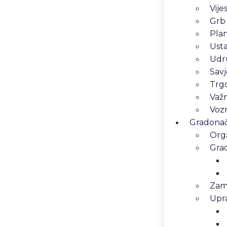
Vijes
Grb
Pla
Ust
Udr
Savj
Trg
Važn
Vozn
Gradonače
Orga
Gra
Zam
Upra