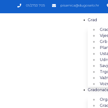
01/2753 705
pisarnica@dugoselo.hr
Grad
Grad
Vijes
Grb
Pla
Ust
Udr
Savj
Trg
Važn
Vozn
Gradonačel
Orga
Gra