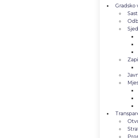
Gradsko v
Sast
Odbo
Sjed
Zapi
Javn
Mjes
Transpar
Otv
Stra
Pro