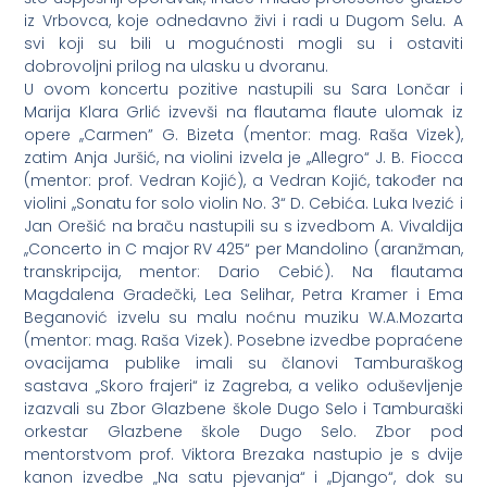
iz Vrbovca, koje odnedavno živi i radi u Dugom Selu. A
svi koji su bili u mogućnosti mogli su i ostaviti
dobrovoljni prilog na ulasku u dvoranu.
U ovom koncertu pozitive nastupili su Sara Lončar i
Marija Klara Grlić izvevši na flautama flaute ulomak iz
opere ,,Carmen” G. Bizeta (mentor: mag. Raša Vizek),
zatim Anja Juršić, na violini izvela je ,,Allegro“ J. B. Fiocca
(mentor: prof. Vedran Kojić), a Vedran Kojić, također na
violini ,,Sonatu for solo violin No. 3“ D. Cebića. Luka Ivezić i
Jan Orešić na braču nastupili su s izvedbom A. Vivaldija
,,Concerto in C major RV 425“ per Mandolino (aranžman,
transkripcija, mentor: Dario Cebić). Na flautama
Magdalena Gradečki, Lea Selihar, Petra Kramer i Ema
Beganović izvelu su malu noćnu muziku W.A.Mozarta
(mentor: mag. Raša Vizek). Posebne izvedbe popraćene
ovacijama publike imali su članovi Tamburaškog
sastava „Skoro frajeri“ iz Zagreba, a veliko oduševljenje
izazvali su Zbor Glazbene škole Dugo Selo i Tamburaški
orkestar Glazbene škole Dugo Selo. Zbor pod
mentorstvom prof. Viktora Brezaka nastupio je s dvije
kanon izvedbe „Na satu pjevanja“ i ,,Django“, dok su