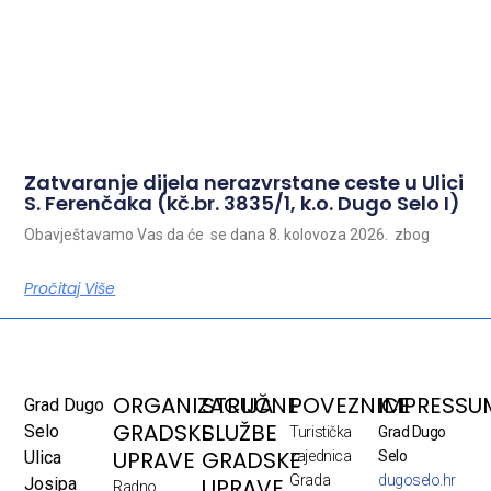
Zatvaranje dijela nerazvrstane ceste u Ulici
S. Ferenčaka (kč.br. 3835/1, k.o. Dugo Selo I)
Obavještavamo Vas da će se dana 8. kolovoza 2026. zbog
Pročitaj Više
ORGANIZACIJA
STRUČNE
POVEZNICE
IMPRESSU
Grad Dugo
GRADSKE
SLUŽBE
Selo
Turistička
Grad Dugo
UPRAVE
GRADSKE
Ulica
zajednica
Selo
Grada
dugoselo.hr
UPRAVE
Josipa
Radno