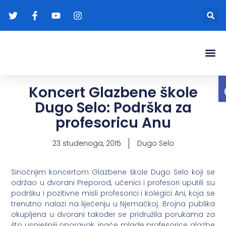
Gradonače
Transparentna
Koncert Glazbene škole
Dugo Selo: Podrška za
profesoricu Anu
23 studenoga, 2015
Dugo Selo
Sinoćnjim koncertom Glazbene škole Dugo Selo koji se
održao u dvorani Preporod, učenici i profesori uputili su
podršku i pozitivne misli profesorici i kolegici Ani, koja se
trenutno nalazi na liječenju u Njemačkoj. Brojna publika
okupljena u dvorani također se pridružila porukama za
što uspješniji oporavak, inače mlade profesorice glazbe