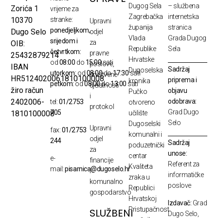
Dugog Sela
– službena
Zorića 1
vrijeme za
Zagrebačka
internetska
10370
stranke:
Upravni
županija
stranica
ponedjeljkom,
Dugo Selo
odjel
Vlada
Grada Dugog
srijedom i
za
OIB:
Republike
Sela
četvrtkom:
pravne
25432879214
Hrvatske
od
08:00
do
15:00
sati
poslove,
IBAN
Sadržaj
Dugoselska
utorkom:
od
08:00
do
17:30
sati
društvene
HR5124020061810100008
priprema i
kronika
petkom:
od
08:00
do
13:00
sati
djelatnosti
žiro račun
objavu
Pučko
i
odobrava:
2402006-
tel:
01/2753
otvoreno
protokol
Grad Dugo
705
1810100008
učilište
Selo
Dugoselski
Upravni
fax:
01/2753
komunalni i
odjel
244
Sadržaj
poduzetnički
za
unose:
centar
e-
financije
Referent za
Kvaliteta
mail:
pisarnica@dugoselo.hr
i
informatičke
zraka u
komunalno
poslove
Republici
gospodarstvo
Hrvatskoj
Izdavač:
Grad
Pristupačnost
SLUŽBENI
Dugo Selo,