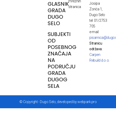
mrežnih
GLASNIK
Josipa
stranica
GRADA
Zorića 1,
Dugo Selo
DUGO
tel: 01/2753
SELO
705
e-mail:
SUBJEKTI
pisarnica@dugos
OD
Stranicu
POSEBNOG
održava:
ZNAČAJA
Carpen
NA
Rebuild d.o.o.
PODRUČJU
GRADA
DUGOG
SELA
© Copyright - Dugo Selo, developed by webpark.pro