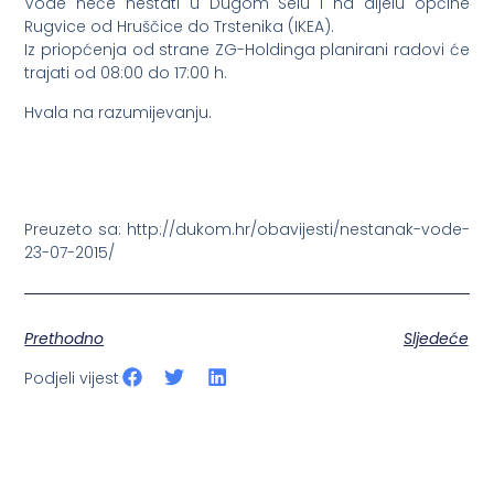
Vode neće nestati u Dugom Selu i na dijelu općine
Rugvice od Hruščice do Trstenika (IKEA).
Iz priopćenja od strane ZG-Holdinga planirani radovi će
trajati od 08:00 do 17:00 h.
Hvala na razumijevanju.
Preuzeto sa: http://dukom.hr/obavijesti/nestanak-vode-
23-07-2015/
Prethodno
Sljedeće
Podjeli vijest