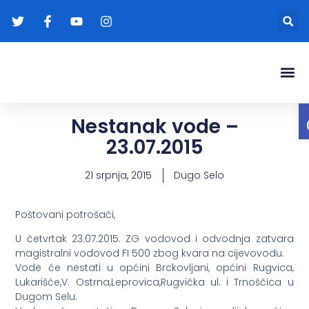
Gradonače
Transparentna
Nestanak vode –
23.07.2015
21 srpnja, 2015
Dugo Selo
Poštovani potrošači,
U četvrtak 23.07.2015. ZG vodovod i odvodnja zatvara
magistralni vodovod FI 500 zbog kvara na cijevovodu.
Vode će nestati u općini Brckovljani, općini Rugvica,
Lukarišće,V. Ostrna,Leprovica,Rugvička ul. i Trnoščica u
Dugom Selu.