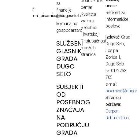
poduzetnički
za
unose:
centar
e-
financije
Referent za
Kvaliteta
mail:
pisarnica@dugoselo.hr
i
informatičke
zraka u
komunalno
poslove
Republici
gospodarstvo
Hrvatskoj
Izdavač:
Grad
Pristupačnost
SLUŽBENI
Dugo Selo,
mrežnih
GLASNIK
Josipa
stranica
GRADA
Zorića 1,
Dugo Selo
DUGO
tel: 01/2753
SELO
705
e-mail:
SUBJEKTI
pisarnica@dugos
OD
Stranicu
POSEBNOG
održava:
ZNAČAJA
Carpen
NA
Rebuild d.o.o.
PODRUČJU
GRADA