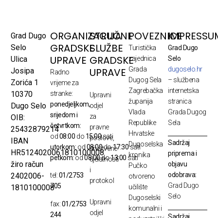
ORGANIZACIJA
STRUČNE
POVEZNICE
IMPRESSU
Grad Dugo
GRADSKE
SLUŽBE
Selo
Turistička
Grad Dugo
UPRAVE
GRADSKE
Ulica
zajednica
Selo
Grada
dugoselo.hr
UPRAVE
Josipa
Radno
Dugog Sela
– službena
Zorića 1
vrijeme za
Zagrebačka
internetska
10370
stranke:
Upravni
županija
stranica
ponedjeljkom,
Dugo Selo
odjel
Vlada
Grada Dugog
srijedom i
za
OIB:
Republike
Sela
četvrtkom:
pravne
25432879214
Hrvatske
od
08:00
do
15:00
sati
poslove,
IBAN
Sadržaj
Dugoselska
utorkom:
od
08:00
do
17:30
sati
društvene
HR5124020061810100008
priprema i
kronika
petkom:
od
08:00
do
13:00
sati
djelatnosti
žiro račun
objavu
Pučko
i
odobrava:
2402006-
tel:
01/2753
otvoreno
protokol
Grad Dugo
705
1810100008
učilište
Selo
Dugoselski
Upravni
fax:
01/2753
komunalni i
odjel
244
Sadržaj