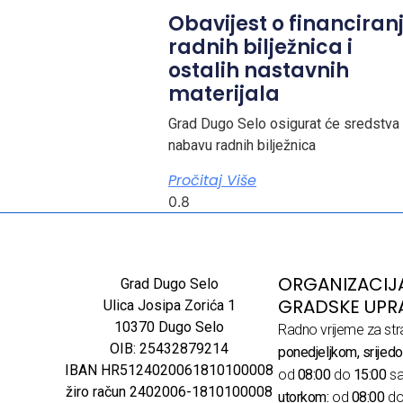
Obavijest o financiran
radnih bilježnica i
ostalih nastavnih
materijala
Grad Dugo Selo osigurat će sredstva
nabavu radnih bilježnica
Pročitaj Više
ORGANIZACIJ
Grad Dugo Selo
GRADSKE UPR
Ulica Josipa Zorića 1
10370 Dugo Selo
Radno vrijeme za str
OIB: 25432879214
ponedjeljkom, srijedo
IBAN HR5124020061810100008
od
08:00
do
15:00
sa
žiro račun 2402006-1810100008
utorkom:
od
08:00
d