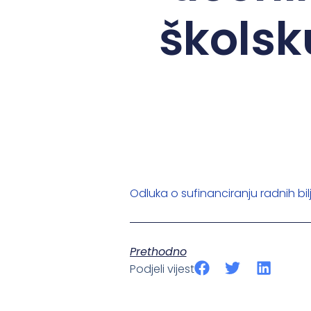
školsk
Odluka o sufinanciranju radnih bi
Prethodno
Podjeli vijest