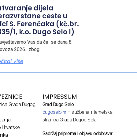
atvaranje dijela
erazvrstane ceste u
ici S. Ferenčaka (kč.br.
35/1, k.o. Dugo Selo I)
avještavamo Vas da će se dana 8.
lovoza 2026. zbog
očitaj Više
EZNICE
IMPRESSUM
dnica Grada Dugog
Grad Dugo Selo
dugoselo.hr
– službena internetska
anija
stranica Grada Dugog Sela
e Hrvatske
Sadržaj priprema i objavu odobrava:
nika