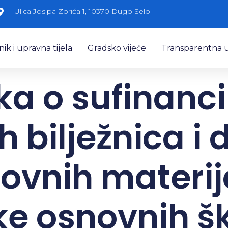
Ulica Josipa Zorića 1, 10370 Dugo Selo
k i upravna tijela
Gradsko vijeće
Transparentna 
ka o sufinanci
h bilježnica i 
ovnih materij
ke osnovnih šk