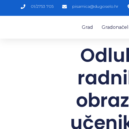
01/2753 705
pisarnica@dugoselo.hr
Grad
Gradonačelni
Odlu
radni
obraz
učeni