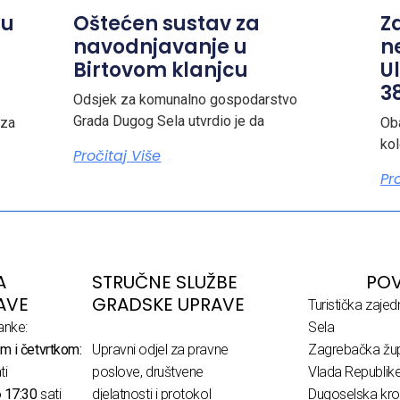
ju
Oštećen sustav za
Z
navodnjavanje u
n
Birtovom klanjcu
Ul
38
Odsjek za komunalno gospodarstvo
Grada Dugog Sela utvrdio je da
 za
Ob
ko
Pročitaj Više
Pr
A
STRUČNE SLUŽBE
POV
AVE
GRADSKE UPRAVE
Turistička zaje
anke:
Sela
m i četvrtkom:
Upravni odjel za pravne
Zagrebačka žup
ti
poslove, društvene
Vlada Republik
o
17:30
sati
djelatnosti i protokol
Dugoselska kro