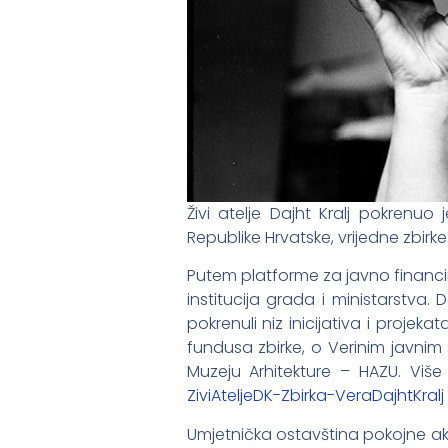
Živi atelje Dajht Kralj pokrenu
Republike Hrvatske, vrijedne zbirke 
Putem platforme za javno financi
institucija grada i ministarstva. D
pokrenuli niz inicijativa i projek
fundusa zbirke, o Verinim javnim
Muzeju Arhitekture – HAZU. Viš
ZiviAteljeDK-Zbirka-
VeraDajhtKralj
Umjetnička ostavština pokojne aka