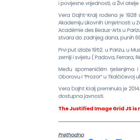
i povijesne vrijednosti, a Živi atel
Vera Dajht-Kralj rođena je 1928 
Akademiju Likovnih Umjetnosti u Za
Académie des Beaux-Arts u Parizu 
stvara do zadnjeg dana, punih 6
Prvi put izlaže 1952. u Parizu, u 
zemlji i svijetu ( Padova, Ferrara,
Među spomeničkim rješenjima i 
Oborovu i “Prozor” u Tkalčićevoj ul
Vera Dajht Kralj preminula je 2014.
dostupna javnosti.
The Justified Image Grid JS is 
Prethodno