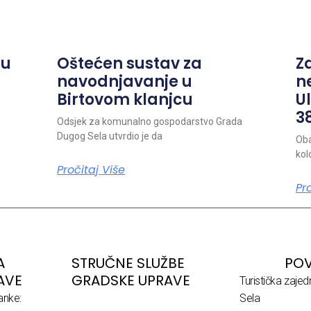
ju
Oštećen sustav za
Z
navodnjavanje u
n
Birtovom klanjcu
Ul
38
Odsjek za komunalno gospodarstvo Grada
Dugog Sela utvrdio je da
Oba
kol
Pročitaj Više
Pr
A
STRUČNE SLUŽBE
POV
AVE
GRADSKE UPRAVE
Turistička zaje
anke:
Sela