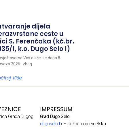
atvaranje dijela
erazvrstane ceste u
ici S. Ferenčaka (kč.br.
35/1, k.o. Dugo Selo I)
vještavamo Vas da će se dana 8.
ovoza 2026. zbog
očitaj Više
EZNICE
IMPRESSUM
dnica Grada Dugog
Grad Dugo Selo
dugoselo.hr
– službena internetska