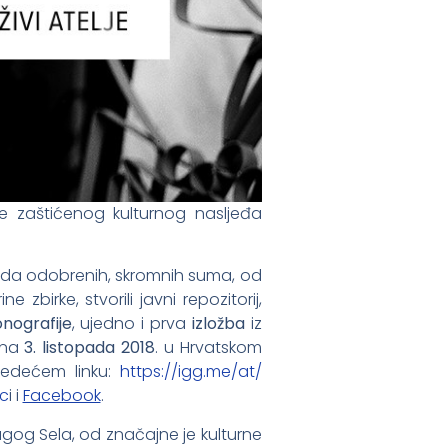
je zaštićenog kulturnog nasljeđa
sada odobrenih, skromnih suma, od
 zbirke, stvorili javni repozitorij,
nografije
, ujedno i prva
izložba
iz
ena
3. listopada 2018
. u Hrvatskom
jedećem linku:
https://igg.me/at/
ic
i i
Facebook
.
ugog Sela, od značajne je kulturne