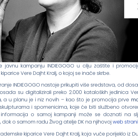
o je javnu kampanju INDIEGOGO u cilju zaštite i promoci
kiparice Vere Dajht Kralj, o kojoj se inače skrbe.
ranje INDIEGOGO nastoje prikupiti više sredstava, od do
osada su digitalizirali preko 2.000 kataloških jedinica Verine
ata, a u planu je i niz novih – kao što je promocija prve
mo
 skulpturama i spomenicima, koje će biti službeno otvor
e informacija o samoj kampanji može se doznati na sl
, dok o samom radu Živog atelje DK na njihovoj
web stran
demske kiparice Vere Dajht Kralj, koja vuče porijeklo iz D