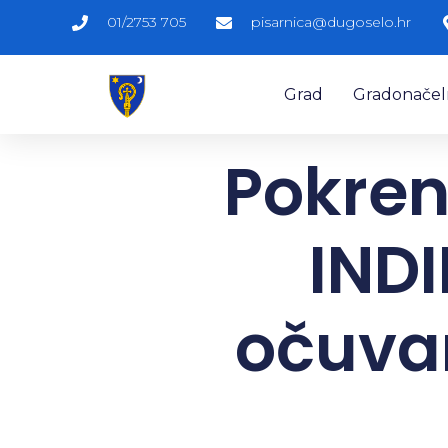
01/2753 705
pisarnica@dugoselo.hr
Grad
Gradonačelni
Pokren
INDI
očuvan