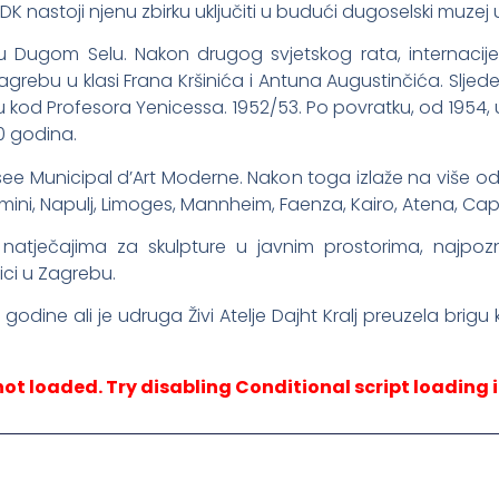
je DK nastoji njenu zbirku uključiti u budući dugoselski muzej
u Dugom Selu. Nakon drugog svjetskog rata, internacije 
grebu u klasi Frana Kršinića i Antuna Augustinčića. Sljede
kod Profesora Yenicessa. 1952/53. Po povratku, od 1954, u s
0 godina.
Musee Municipal d’Art Moderne. Nakon toga izlaže na više od
 Rimini, Napulj, Limoges, Mannheim, Faenza, Kairo, Atena, Ca
natječajima za skulpture u javnim prostorima, najpoz
ici u Zagrebu.
 godine ali je udruga Živi Atelje Dajht Kralj preuzela brigu 
not loaded. Try disabling Conditional script loading i