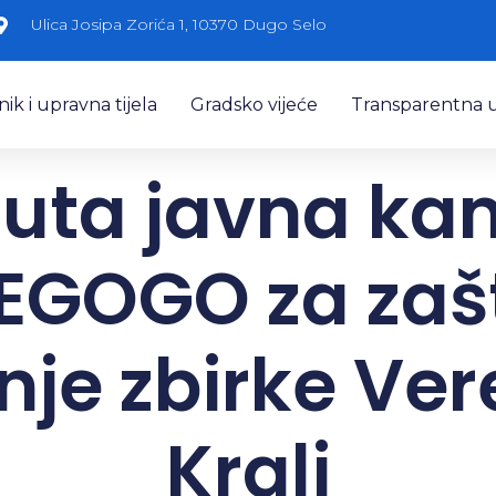
Ulica Josipa Zorića 1, 10370 Dugo Selo
k i upravna tijela
Gradsko vijeće
Transparentna 
uta javna ka
EGOGO za zašt
je zbirke Ver
Kralj