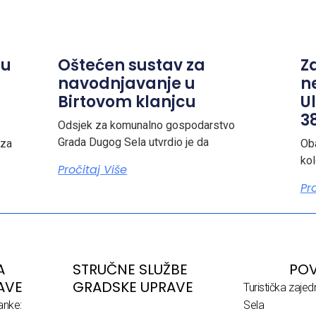
ju
Oštećen sustav za
Z
navodnjavanje u
n
Birtovom klanjcu
Ul
38
Odsjek za komunalno gospodarstvo
Grada Dugog Sela utvrdio je da
 za
Ob
ko
Pročitaj Više
Pr
A
STRUČNE SLUŽBE
POV
AVE
GRADSKE UPRAVE
Turistička zaje
anke:
Sela