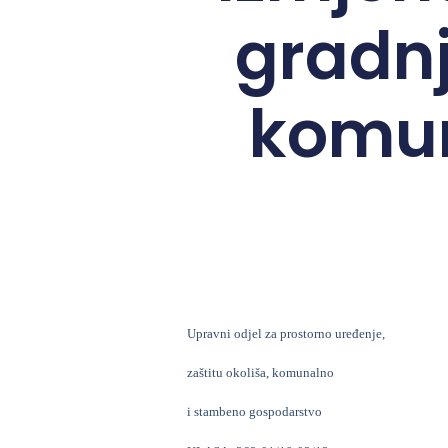
gradnj
komun
Upravni odjel za prostorno uređenje,
zaštitu okoliša, komunalno
i stambeno gospodarstvo