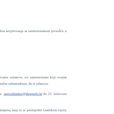
ksa savjetovanja sa zainteresiranom javnošću u
vatne ustanove, svi zainteresirani koji svojim
alne infrastrukture, da se odazovu.
su:
janja.klindzic@dugoselo.hr
do 22. kolovoza
 Izmjena, koji će se proslijediti Gradskom vijeću