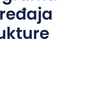
uređaja
ukture