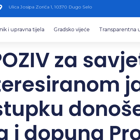
Ulica Josipa Zorića 1, 10370 Dugo Selo
k i upravna tijela
Gradsko vijeće
Transparentna 
OZIV za savj
teresiranom 
stupku donošen
a i dopuna P