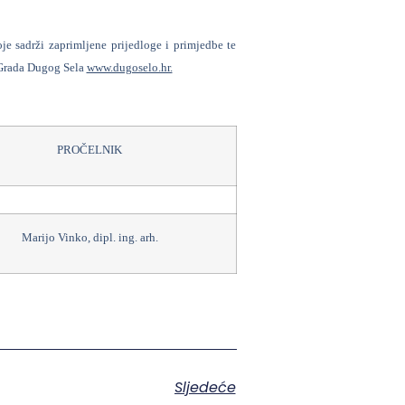
oje sadrži zaprimljene prijedloge i primjedbe te
a Grada Dugog Sela
www.dugoselo.hr.
PROČELNIK
Marijo Vinko, dipl. ing. arh.
Sljedeće