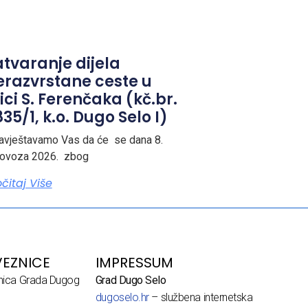
atvaranje dijela
erazvrstane ceste u
ici S. Ferenčaka (kč.br.
35/1, k.o. Dugo Selo I)
avještavamo Vas da će se dana 8.
lovoza 2026. zbog
očitaj Više
EZNICE
IMPRESSUM
dnica Grada Dugog
Grad Dugo Selo
dugoselo.hr
– službena internetska