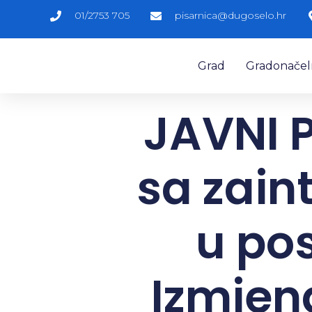
01/2753 705
pisarnica@dugoselo.hr
Grad
Gradonačelni
JAVNI P
sa zain
u po
Izmjen