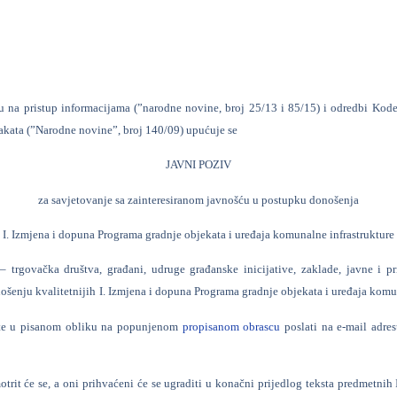
u na pristup informacijama (”narodne novine, broj 25/13 i 85/15) i odredbi Kode
akata (”Narodne novine”, broj 140/09) upućuje se
JAVNI POZIV
za savjetovanje sa zainteresiranom javnošću u postupku donošenja
I. Izmjena i dopuna Programa gradnje objekata i uređaja komunalne infrastrukture
 trgovačka društva, građani, udruge građanske inicijative, zaklade, javne i pri
ošenju kvalitetnijih
I. Izmjena i dopuna Programa gradnje objekata i uređaja komun
ete u pisanom obliku na popunjenom
propisanom obrascu
poslati na e-mail adre
otrit će se, a oni prihvaćeni će se ugraditi u konačni prijedlog teksta predmetnih