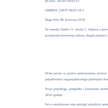
KLASA: 363-01/18-03/13
URBROJ: 238/07-06/01-18-5
Dugo Selo, 08. kolovoza 2018.
Na temelju članka 11. stavka 2. Zakona o prav
postupcima donošenja zakona, drugih propisa i 
Ovim putem se poziva zainteresirana javnost –
prijedlozima i sugestijama mogu pridonijeti don
Svoje prijedloge, primjedbe i komentare mož
2018. godine.
Svi u ostavljenom roku pristigli prijedlozi razm