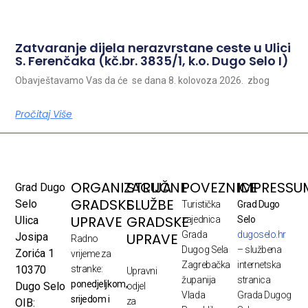
Zatvaranje dijela nerazvrstane ceste u Ulici
S. Ferenčaka (kč.br. 3835/1, k.o. Dugo Selo I)
Obavještavamo Vas da će se dana 8. kolovoza 2026. zbog
Pročitaj Više
ORGANIZACIJA
STRUČNE
POVEZNICE
IMPRESSU
Grad Dugo
GRADSKE
SLUŽBE
Selo
Turistička
Grad Dugo
UPRAVE
GRADSKE
Ulica
zajednica
Selo
Grada
dugoselo.hr
UPRAVE
Josipa
Radno
Dugog Sela
– službena
Zorića 1
vrijeme za
Zagrebačka
internetska
10370
stranke:
Upravni
županija
stranica
ponedjeljkom,
Dugo Selo
odjel
Vlada
Grada Dugog
srijedom i
za
OIB: