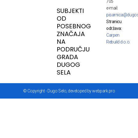
705
e-mail:
SUBJEKTI
pisarnica@dugos
OD
Stranicu
POSEBNOG
održava:
ZNAČAJA
Carpen
NA
Rebuild d.o.o.
PODRUČJU
GRADA
DUGOG
SELA
© Copyright - Dugo Selo, developed by webpark.pro