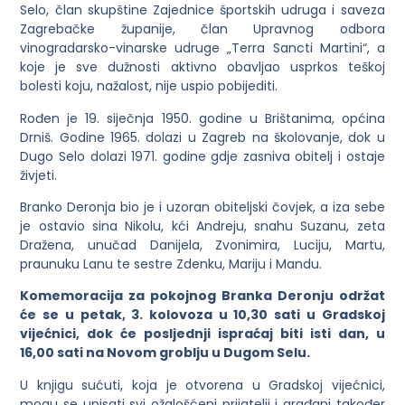
Selo, član skupštine Zajednice športskih udruga i saveza
Zagrebačke županije, član Upravnog odbora
vinogradarsko-vinarske udruge „Terra Sancti Martini“, a
koje je sve dužnosti aktivno obavljao usprkos teškoj
bolesti koju, nažalost, nije uspio pobijediti.
Rođen je 19. siječnja 1950. godine u Brištanima, općina
Drniš. Godine 1965. dolazi u Zagreb na školovanje, dok u
Dugo Selo dolazi 1971. godine gdje zasniva obitelj i ostaje
živjeti.
Branko Deronja bio je i uzoran obiteljski čovjek, a iza sebe
je ostavio sina Nikolu, kći Andreju, snahu Suzanu, zeta
Dražena, unučad Danijela, Zvonimira, Luciju, Martu,
praunuku Lanu te sestre Zdenku, Mariju i Mandu.
Komemoracija za pokojnog Branka Deronju održat
će se u petak, 3. kolovoza u 10,30 sati u Gradskoj
vijećnici, dok će posljednji ispraćaj biti isti dan, u
16,00 sati na Novom groblju u Dugom Selu.
U knjigu sućuti, koja je otvorena u Gradskoj vijećnici,
mogu se upisati svi ožalošćeni prijatelji i građani također