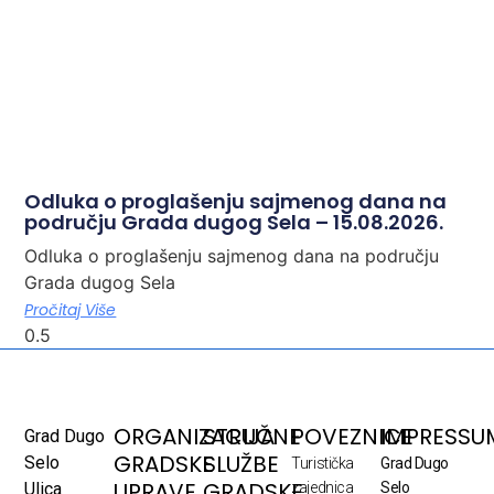
Odluka o proglašenju sajmenog dana na
području Grada dugog Sela – 15.08.2026.
Odluka o proglašenju sajmenog dana na području
Grada dugog Sela
Pročitaj Više
ORGANIZACIJA
STRUČNE
POVEZNICE
IMPRESSU
Grad Dugo
GRADSKE
SLUŽBE
Selo
Turistička
Grad Dugo
UPRAVE
GRADSKE
Ulica
zajednica
Selo