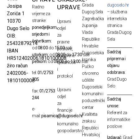
Grada
dugoselo.hr
UPRAVE
Josipa
Radno
Dugog Sela
– službena
Zorića 1
vrijeme za
Zagrebačka
internetska
10370
stranke:
Upravni
županija
stranica
ponedjeljkom,
Dugo Selo
odjel
Vlada
Grada Dugog
srijedom i
za
OIB:
Republike
Sela
četvrtkom:
pravne
25432879214
Hrvatske
od
08:00
do
15:00
sati
poslove,
IBAN
Sadržaj
Dugoselska
utorkom:
od
08:00
do
17:30
sati
društvene
HR5124020061810100008
priprema i
kronika
petkom:
od
08:00
do
13:00
sati
djelatnosti
žiro račun
objavu
Pučko
i
odobrava:
2402006-
tel:
01/2753
otvoreno
protokol
Grad Dugo
705
1810100008
učilište
Selo
Dugoselski
Upravni
fax:
01/2753
komunalni i
odjel
244
Sadržaj
poduzetnički
za
unose:
centar
e-
financije
Referent za
Kvaliteta
mail:
pisarnica@dugoselo.hr
i
informatičke
zraka u
komunalno
poslove
Republici
gospodarstvo
Hrvatskoj
Izdavač:
Grad