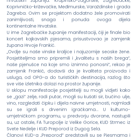
hrvatskih županija: Krapinsko-zagorske, Zagrebačke,
Koprivničko-križevačke, Međimurske, Varaždinske i grada
Zagreba. Ovim se projektom dodatno žele promovirati
zanimljivosti, snaga i ponuda ovoga dijela
kontinentalne Hrvatske.
U ime Zagrebačke županije manifestaciji, čiji je finale bio
koncert kajkavskih pjesama, prisustvovao je zamjenik
župana Hrvoje Frankić.
„Ovdje su naše vinske kraljice i najuzornije seoske žene.
Posjetiteljima smo pripremili i „kvalitetu s naših brega“,
naše pjenušce na koje smo iznimno ponosni“, rekao je
zamjenik Frankić, dodavši da je kvaliteta proizvoda i
usluga, od OPG-a do turističkih destinacija, razlog što
sve više izletnika dolazi na prostor županije.
U sklopu manifestacije posjetitelji su mogli vidjeti kako
se „gazi“ zelje, radi putar, mogli su kušati sir, bučino ulje,
vino, razgledati čipku i dijela naivne umjetnosti, najmlađi
su se igrali s drvenim igračkama… U kulturno-
umjetničkom programu, u predvorju dvorane, nastupili
su, uz ostale, FA Turopolje iz Velike Gorice, KUD Strmec iz
Svete Nedelje i KUD Preporod iz Dugog Sela.
Članovi KUD-a „Preporod“ predstavili su se Pjesmama i