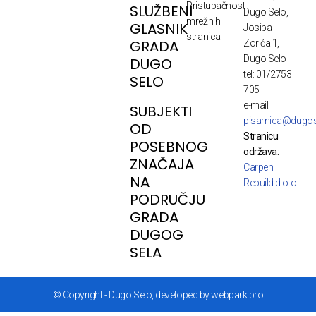
Pristupačnost
SLUŽBENI
Dugo Selo,
mrežnih
GLASNIK
Josipa
stranica
GRADA
Zorića 1,
Dugo Selo
DUGO
tel: 01/2753
SELO
705
e-mail:
SUBJEKTI
pisarnica@dugos
OD
Stranicu
POSEBNOG
održava:
ZNAČAJA
Carpen
NA
Rebuild d.o.o.
PODRUČJU
GRADA
DUGOG
SELA
© Copyright - Dugo Selo, developed by webpark.pro