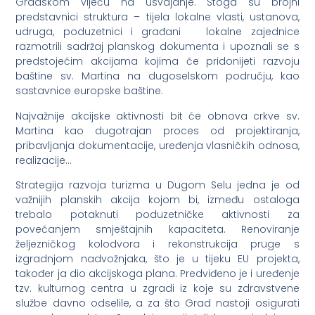
Gradskom vijeću na usvajanje. Stoga su brojni
predstavnici struktura – tijela lokalne vlasti, ustanova,
udruga, poduzetnici i građani lokalne zajednice
razmotrili sadržaj planskog dokumenta i upoznali se s
predstojećim akcijama kojima će pridonijeti razvoju
baštine sv. Martina na dugoselskom području, kao
sastavnice europske baštine.
Najvažnije akcijske aktivnosti bit će obnova crkve sv.
Martina kao dugotrajan proces od projektiranja,
pribavljanja dokumentacije, uređenja vlasničkih odnosa,
realizacije…
Strategija razvoja turizma u Dugom Selu jedna je od
važnijih planskih akcija kojom bi, između ostaloga
trebalo potaknuti poduzetničke aktivnosti za
povećanjem smještajnih kapaciteta. Renoviranje
željezničkog kolodvora i rekonstrukcija pruge s
izgradnjom nadvožnjaka, što je u tijeku EU projekta,
također ja dio akcijskoga plana. Predviđeno je i uređenje
tzv. kulturnog centra u zgradi iz koje su zdravstvene
službe davno odselile, a za što Grad nastoji osigurati