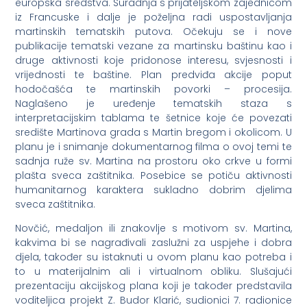
europska sredstva. Suradnja s prijateljskom zajednicom
iz Francuske i dalje je poželjna radi uspostavljanja
martinskih tematskih putova. Očekuju se i nove
publikacije tematski vezane za martinsku baštinu kao i
druge aktivnosti koje pridonose interesu, svjesnosti i
vrijednosti te baštine. Plan predviđa akcije poput
hodočašća te martinskih povorki – procesija.
Naglašeno je uređenje tematskih staza s
interpretacijskim tablama te šetnice koje će povezati
središte Martinova grada s Martin bregom i okolicom. U
planu je i snimanje dokumentarnog filma o ovoj temi te
sadnja ruže sv. Martina na prostoru oko crkve u formi
plašta sveca zaštitnika. Posebice se potiču aktivnosti
humanitarnog karaktera sukladno dobrim djelima
sveca zaštitnika.
Novčić, medaljon ili znakovlje s motivom sv. Martina,
kakvima bi se nagrađivali zaslužni za uspjehe i dobra
djela, također su istaknuti u ovom planu kao potreba i
to u materijalnim ali i virtualnom obliku. Slušajući
prezentaciju akcijskog plana koji je također predstavila
voditeljica projekt Z. Budor Klarić, sudionici 7. radionice