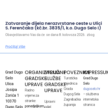
Zatvaranje dijela nerazvrstane ceste u Ulici
S. Ferenčaka (kč.br. 3835/1, k.o. Dugo Selo I)
Obavještavamo Vas da će se dana 8. kolovoza 2026. zbog
Pročitaj Više
ORGANIZACIJA
STRUČNE
POVEZNICE
IMPRESSU
Grad Dugo
GRADSKE
SLUŽBE
Selo
Turistička
Grad Dugo
UPRAVE
GRADSKE
Ulica
zajednica
Selo
Grada
dugoselo.hr
UPRAVE
Josipa
Radno
Dugog Sela
– službena
Zorića 1
vrijeme za
Zagrebačka
internetska
10370
stranke:
Upravni
županija
stranica
ponedjeljkom,
Dugo Selo
odjel