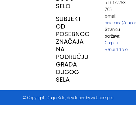
tel: 01/2753
SELO
705
e-mail:
SUBJEKTI
pisarnica@dugos
OD
Stranicu
POSEBNOG
održava:
ZNAČAJA
Carpen
NA
Rebuild d.o.o.
PODRUČJU
GRADA
DUGOG
SELA
© Copyright - Dugo Selo, developed by webpark.pro