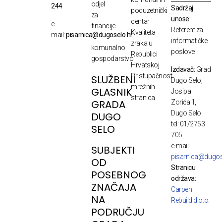
odjel
244
Sadržaj
poduzetnički
za
unose:
centar
e-
financije
Referent za
Kvaliteta
mail:
pisarnica@dugoselo.hr
i
informatičke
zraka u
komunalno
poslove
Republici
gospodarstvo
Hrvatskoj
Izdavač:
Grad
Pristupačnost
SLUŽBENI
Dugo Selo,
mrežnih
GLASNIK
Josipa
stranica
GRADA
Zorića 1,
Dugo Selo
DUGO
tel: 01/2753
SELO
705
e-mail:
SUBJEKTI
pisarnica@dugos
OD
Stranicu
POSEBNOG
održava:
ZNAČAJA
Carpen
NA
Rebuild d.o.o.
PODRUČJU