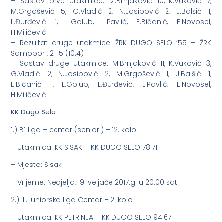
– Sastav prve utakmice: M.Brnjaković 10, K.Vuković 7,
M.Grgošević 5, G.Vladić 2, N.Josipović 2, J.Balšić 1,
L.Đurđević 1, L.Golub, L.Pavlić, E.Bičanić, E.Novosel,
H.Miličević.
– Rezultat druge utakmice: ŽRK DUGO SELO ’55 – ŽRK
Samobor , 21:15 (10:4)
– Sastav druge utakmice: M.Brnjaković 11, K.Vuković 3,
G.Vladić 2, N.Josipović 2, M.Grgošević 1, J.Balšić 1,
E.Bičanić 1, L.Golub, L.Đurđević, L.Pavlić, E.Novosel,
H.Miličević.
KK Dugo Selo
1.) B1 liga – centar (seniori) – 12. kolo
– Utakmica: KK SISAK – KK DUGO SELO 78:71
– Mjesto: Sisak
– Vrijeme: Nedjelja, 19. veljače 2017.g. u 20:00 sati
2.) III. juniorska liga Centar – 2. kolo
– Utakmica: KK PETRINJA – KK DUGO SELO 94:67