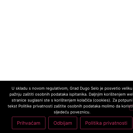
U skladu s novom regulativom, Grad Dugo Selo je posvetio veliku
pažnju zaštiti osobnih podataka ispitanika. Daljnjim korištenjem we
stranice suglasni ste s korištenjem kolačića (cookies). Za potpuni
tekst Politike privatnosti zaštite osobnih podataka molimo da koristi
sljedeću poveznicu.
Prihvaćam
Odbijam
Politika privatnosti