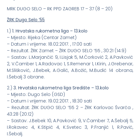
MRK DUGO SELO – RK PPD ZAGREB 17 – 37 (8 – 20)
ŽRK Dugo Selo ’55
1.)
1. Hrvatska rukometna liga – 13.kolo
– Mjesto: Rijeka (Centar Zamet)
– Datum i vrijeme: 18.02.2017. , 17:00 sati
– Rezultat: ŽRK Zamet – ŽRK DUGO SELO ’55 , 30:21 (14:9)
– Sastav: L.Marjančić 9, I.Lisjak 5, M.Ćorković 2, A.Pavković
2, V.Čamber 1, A.Radovac 1, S.Remenar 1, I.Kirin, J.Grebenar,
M.Slišković, J.Bebek, A.Galić, A.Božić, M.Budić 14 obrana,
I.Šebalj 3 obrane.
2.)
3. Hrvatska rukometna liga Središte – 13.kolo
– Mjesto: Dugo Selo (GSD)
– Datum i vrijeme: 19.02.2017. , 18:30 sati
– Rezultat: ŽRK DUGO SELO ’55 2 – ŽRK Karlovac Švarča ,
43:28 (20:12)
– Sastav: J.Bebek 10, A.Pavković 9, V.Čamber 7, A.Šebalj 5,
I.Rokavec 4, K.Stipić 4, K.Svetec 3, P.Franjić 1, R.Pavić,
I.Šebalj.