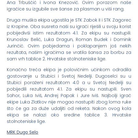
Ana Trbuščić i Ivona Knezović. Ovim porazom naše
igračice su izgubile sve šanse za plasman u viši rang.
Druga muška ekipa ugostila je STK Zabok II i STK Zagorec
iz Krapine. Oba susreta naši su igrači riješili u svoju korist
pobijedivši istim rezultatom 4:1. Za ekipu su nastupili:
Krunoslav Belić, Luka Dragun, Roman Budek i Dominik
Jurinčić. Ovim pobjedama i poklapanjem još nekih
rezultata, našim igračima se vratila šansa za borbu za
sam vrh tablice 2. Hrvatske stolnoteniske lige.
Konačno treća ekipa je polovičnim učinkom odradila
gostovanje u Stubici i Svetoj Nedelji. Dugoselci su u
Stubici poraženi rezultatom 4:0 a u Svetoj Nedelji su
pobijedili rezultatom 4:1. Za ekipu su nastupili: Sven
Sahor, Luka Iviš, Andrej Papak i Jure Iviš. Najbolji igrač
ekipe Luka Zlatkov nije mogao nastupiti zbog loma ruke
što će ga za duže udaljiti od reketa. Nakon ovog kola
ekipa se nalazi oko sredine tablice 3. Hrvatske
stolnoteniske lige.
MRK Dugo Selo