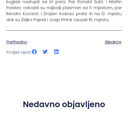
kuglaši nastupili sa tri para. Par Ronald Šutić i Martin
Prestec ostvarili su najbolji plasman sa 11. mjestom, par
Renato Kovačić i Dražen Košćec prate ih na 12. mjestu
dok su Željko Papeš i Josip Pintar zauzeli 16. mjesto.
Prethodno
Sljedeće
Podjeli vijest
Nedavno objavljeno