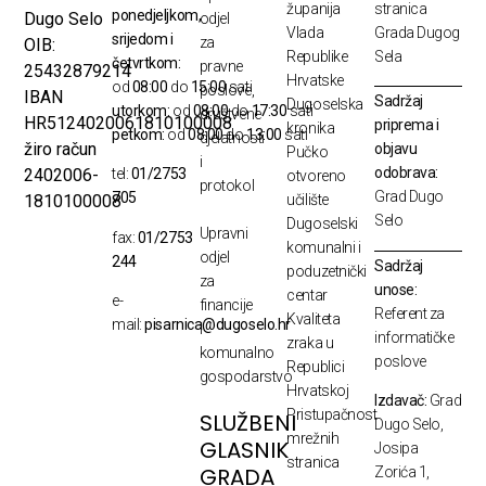
županija
stranica
ponedjeljkom,
Dugo Selo
odjel
Vlada
Grada Dugog
srijedom i
za
OIB:
Republike
Sela
četvrtkom:
pravne
25432879214
Hrvatske
od
08:00
do
15:00
sati
poslove,
IBAN
Sadržaj
Dugoselska
utorkom:
od
08:00
do
17:30
sati
društvene
HR5124020061810100008
priprema i
kronika
petkom:
od
08:00
do
13:00
sati
djelatnosti
žiro račun
objavu
Pučko
i
odobrava:
2402006-
tel:
01/2753
otvoreno
protokol
Grad Dugo
705
1810100008
učilište
Selo
Dugoselski
Upravni
fax:
01/2753
komunalni i
odjel
244
Sadržaj
poduzetnički
za
unose:
centar
e-
financije
Referent za
Kvaliteta
mail:
pisarnica@dugoselo.hr
i
informatičke
zraka u
komunalno
poslove
Republici
gospodarstvo
Hrvatskoj
Izdavač:
Grad
Pristupačnost
SLUŽBENI
Dugo Selo,
mrežnih
GLASNIK
Josipa
stranica
GRADA
Zorića 1,