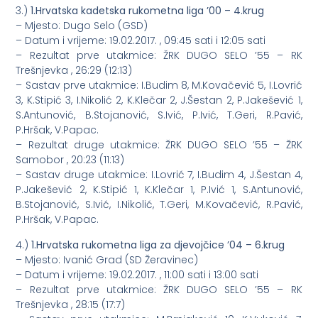
3.)
1.Hrvatska kadetska rukometna liga ’00 – 4.krug
– Mjesto: Dugo Selo (GSD)
– Datum i vrijeme: 19.02.2017. , 09:45 sati i 12:05 sati
– Rezultat prve utakmice: ŽRK DUGO SELO ’55 – RK
Trešnjevka , 26:29 (12:13)
– Sastav prve utakmice: I.Budim 8, M.Kovačević 5, I.Lovrić
3, K.Stipić 3, I.Nikolić 2, K.Klečar 2, J.Šestan 2, P.Jakešević 1,
S.Antunović, B.Stojanović, S.Ivić, P.Ivić, T.Geri, R.Pavić,
P.Hršak, V.Papac.
– Rezultat druge utakmice: ŽRK DUGO SELO ’55 – ŽRK
Samobor , 20:23 (11:13)
– Sastav druge utakmice: I.Lovrić 7, I.Budim 4, J.Šestan 4,
P.Jakešević 2, K.Stipić 1, K.Klečar 1, P.Ivić 1, S.Antunović,
B.Stojanović, S.Ivić, I.Nikolić, T.Geri, M.Kovačević, R.Pavić,
P.Hršak, V.Papac.
4.)
1.Hrvatska rukometna liga za djevojčice ’04 – 6.krug
– Mjesto: Ivanić Grad (SD Žeravinec)
– Datum i vrijeme: 19.02.2017. , 11:00 sati i 13:00 sati
– Rezultat prve utakmice: ŽRK DUGO SELO ’55 – RK
Trešnjevka , 28:15 (17:7)