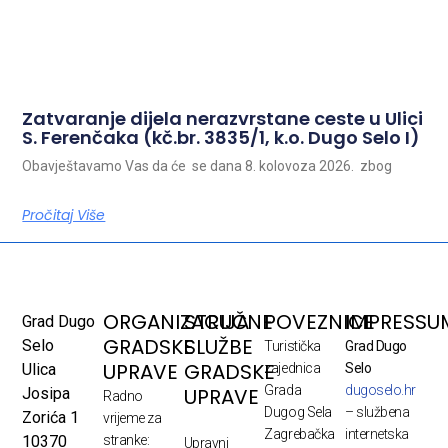
Zatvaranje dijela nerazvrstane ceste u Ulici
S. Ferenčaka (kč.br. 3835/1, k.o. Dugo Selo I)
Obavještavamo Vas da će se dana 8. kolovoza 2026. zbog
Pročitaj Više
ORGANIZACIJA
STRUČNE
POVEZNICE
IMPRESSU
Grad Dugo
GRADSKE
SLUŽBE
Selo
Turistička
Grad Dugo
UPRAVE
GRADSKE
Ulica
zajednica
Selo
Grada
dugoselo.hr
UPRAVE
Josipa
Radno
Dugog Sela
– službena
Zorića 1
vrijeme za
Zagrebačka
internetska
10370
stranke:
Upravni