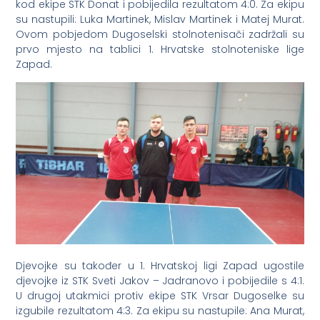
kod ekipe STK Donat i pobijedila rezultatom 4:0. Za ekipu
su nastupili: Luka Martinek, Mislav Martinek i Matej Murat.
Ovom pobjedom Dugoselski stolnotenisači zadržali su
prvo mjesto na tablici 1. Hrvatske stolnoteniske lige
Zapad.
Djevojke su također u 1. Hrvatskoj ligi Zapad ugostile
djevojke iz STK Sveti Jakov – Jadranovo i pobijedile s 4:1.
U drugoj utakmici protiv ekipe STK Vrsar Dugoselke su
izgubile rezultatom 4:3. Za ekipu su nastupile: Ana Murat,