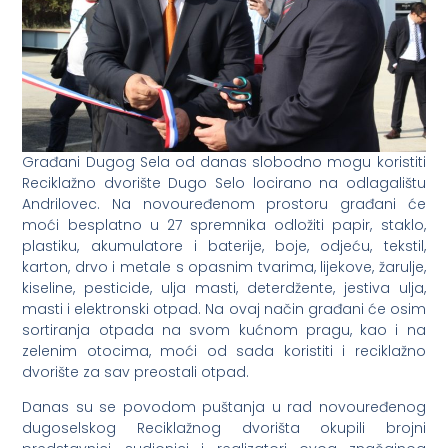
Građani Dugog Sela od danas slobodno mogu koristiti
Reciklažno dvorište Dugo Selo locirano na odlagalištu
Andrilovec. Na novouređenom prostoru građani će
moći besplatno u 27 spremnika odložiti papir, staklo,
plastiku, akumulatore i baterije, boje, odjeću, tekstil,
karton, drvo i metale s opasnim tvarima, lijekove, žarulje,
kiseline, pesticide, ulja masti, deterdžente, jestiva ulja,
masti i elektronski otpad. Na ovaj način građani će osim
sortiranja otpada na svom kućnom pragu, kao i na
zelenim otocima, moći od sada koristiti i reciklažno
dvorište za sav preostali otpad.
Danas su se povodom puštanja u rad novouređenog
dugoselskog Reciklažnog dvorišta okupili brojni