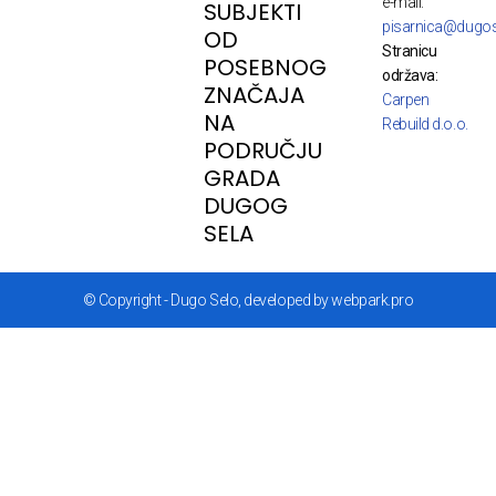
e-mail:
SUBJEKTI
pisarnica@dugos
OD
Stranicu
POSEBNOG
održava:
ZNAČAJA
Carpen
NA
Rebuild d.o.o.
PODRUČJU
GRADA
DUGOG
SELA
© Copyright - Dugo Selo, developed by webpark.pro