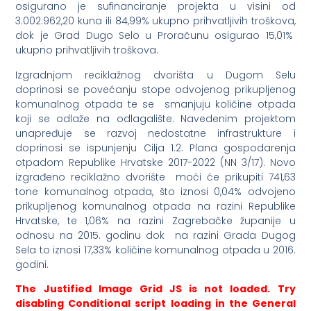
osigurano je sufinanciranje projekta u visini od
3.002.962,20 kuna ili 84,99% ukupno prihvatljivih troškova,
dok je Grad Dugo Selo u Proračunu osigurao 15,01%
ukupno prihvatljivih troškova.
Izgradnjom reciklažnog dvorišta u Dugom Selu
doprinosi se povećanju stope odvojenog prikupljenog
komunalnog otpada te se smanjuju količine otpada
koji se odlaže na odlagalište. Navedenim projektom
unapređuje se razvoj nedostatne infrastrukture i
doprinosi se ispunjenju Cilja 1.2. Plana gospodarenja
otpadom Republike Hrvatske 2017-2022 (NN 3/17). Novo
izgrađeno reciklažno dvorište moći će prikupiti 741,63
tone komunalnog otpada, što iznosi 0,04% odvojeno
prikupljenog komunalnog otpada na razini Republike
Hrvatske, te 1,06% na razini Zagrebačke županije u
odnosu na 2015. godinu dok na razini Grada Dugog
Sela to iznosi 17,33% količine komunalnog otpada u 2016.
godini.
The Justified Image Grid JS is not loaded. Try
disabling Conditional script loading in the General