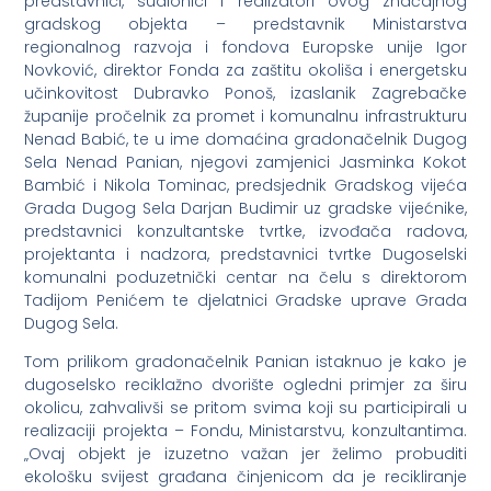
predstavnici, sudionici i realizatori ovog značajnog
gradskog objekta – predstavnik Ministarstva
regionalnog razvoja i fondova Europske unije Igor
Novković, direktor Fonda za zaštitu okoliša i energetsku
učinkovitost Dubravko Ponoš, izaslanik Zagrebačke
županije pročelnik za promet i komunalnu infrastrukturu
Nenad Babić, te u ime domaćina gradonačelnik Dugog
Sela Nenad Panian, njegovi zamjenici Jasminka Kokot
Bambić i Nikola Tominac, predsjednik Gradskog vijeća
Grada Dugog Sela Darjan Budimir uz gradske vijećnike,
predstavnici konzultantske tvrtke, izvođača radova,
projektanta i nadzora, predstavnici tvrtke Dugoselski
komunalni poduzetnički centar na čelu s direktorom
Tadijom Penićem te djelatnici Gradske uprave Grada
Dugog Sela.
Tom prilikom gradonačelnik Panian istaknuo je kako je
dugoselsko reciklažno dvorište ogledni primjer za širu
okolicu, zahvalivši se pritom svima koji su participirali u
realizaciji projekta – Fondu, Ministarstvu, konzultantima.
„Ovaj objekt je izuzetno važan jer želimo probuditi
ekološku svijest građana činjenicom da je recikliranje