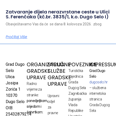
Zatvaranje dijela nerazvrstane ceste u Ulici
S. Ferenčaka (kč.br. 3835/1, k.o. Dugo Selo I)
Obavještavamo Vas da će se dana 8. kolovoza 2026. zbog
Pročitaj Više
ORGANIZACIJA
STRUČNE
POVEZNICE
IMPRESSU
Grad Dugo
GRADSKE
SLUŽBE
Selo
Turistička
Grad Dugo
UPRAVE
GRADSKE
Ulica
zajednica
Selo
Grada
dugoselo.hr
UPRAVE
Josipa
Radno
Dugog Sela
– službena
Zorića 1
vrijeme za
Zagrebačka
internetska
10370
stranke:
Upravni
županija
stranica
ponedjeljkom,
Dugo Selo
odjel
Vlada
Grada Dugog
srijedom i
za
OIB:
Republike
Sela
četvrtkom:
pravne
25432879214