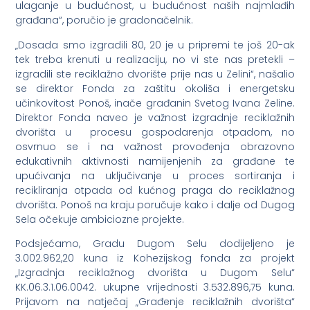
ulaganje u budućnost, u budućnost naših najmlađih
građana“, poručio je gradonačelnik.
„Dosada smo izgradili 80, 20 je u pripremi te još 20-ak
tek treba krenuti u realizaciju, no vi ste nas pretekli –
izgradili ste reciklažno dvorište prije nas u Zelini“, našalio
se direktor Fonda za zaštitu okoliša i energetsku
učinkovitost Ponoš, inače građanin Svetog Ivana Zeline.
Direktor Fonda naveo je važnost izgradnje reciklažnih
dvorišta u procesu gospodarenja otpadom, no
osvrnuo se i na važnost provođenja obrazovno
edukativnih aktivnosti namijenjenih za građane te
upućivanja na uključivanje u proces sortiranja i
recikliranja otpada od kućnog praga do reciklažnog
dvorišta. Ponoš na kraju poručuje kako i dalje od Dugog
Sela očekuje ambiciozne projekte.
Podsjećamo, Gradu Dugom Selu dodijeljeno je
3.002.962,20 kuna iz Kohezijskog fonda za projekt
„Izgradnja reciklažnog dvorišta u Dugom Selu“
KK.06.3.1.06.0042. ukupne vrijednosti 3.532.896,75 kuna.
Prijavom na natječaj „Građenje reciklažnih dvorišta“