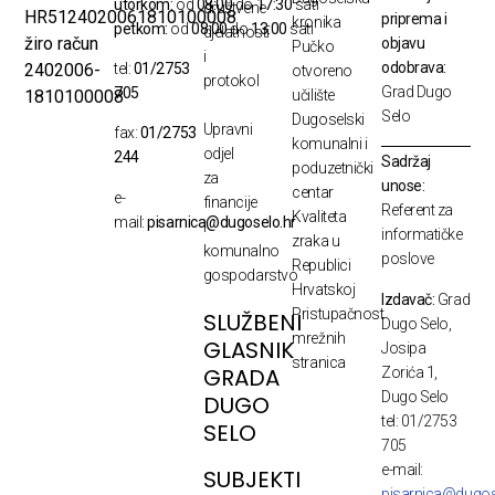
utorkom:
od
08:00
do
17:30
sati
društvene
HR5124020061810100008
priprema i
kronika
petkom:
od
08:00
do
13:00
sati
djelatnosti
žiro račun
objavu
Pučko
i
odobrava:
2402006-
tel:
01/2753
otvoreno
protokol
Grad Dugo
705
1810100008
učilište
Selo
Dugoselski
Upravni
fax:
01/2753
komunalni i
odjel
244
Sadržaj
poduzetnički
za
unose:
centar
e-
financije
Referent za
Kvaliteta
mail:
pisarnica@dugoselo.hr
i
informatičke
zraka u
komunalno
poslove
Republici
gospodarstvo
Hrvatskoj
Izdavač:
Grad
Pristupačnost
SLUŽBENI
Dugo Selo,
mrežnih
GLASNIK
Josipa
stranica
GRADA
Zorića 1,
Dugo Selo
DUGO
tel: 01/2753
SELO
705
e-mail:
SUBJEKTI
pisarnica@dugos