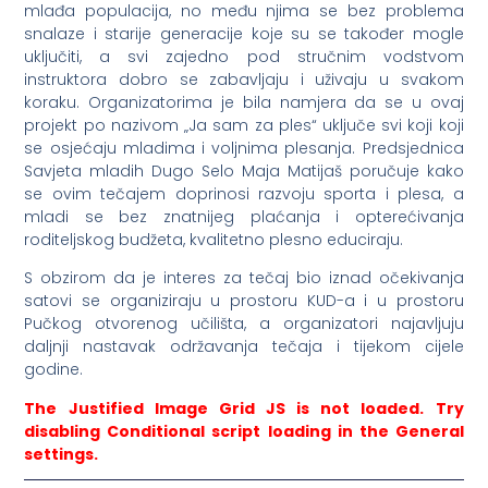
mlađa populacija, no među njima se bez problema
snalaze i starije generacije koje su se također mogle
uključiti, a svi zajedno pod stručnim vodstvom
instruktora dobro se zabavljaju i uživaju u svakom
koraku. Organizatorima je bila namjera da se u ovaj
projekt po nazivom „Ja sam za ples“ uključe svi koji koji
se osjećaju mladima i voljnima plesanja. Predsjednica
Savjeta mladih Dugo Selo Maja Matijaš poručuje kako
se ovim tečajem doprinosi razvoju sporta i plesa, a
mladi se bez znatnijeg plaćanja i opterećivanja
roditeljskog budžeta, kvalitetno plesno educiraju.
S obzirom da je interes za tečaj bio iznad očekivanja
satovi se organiziraju u prostoru KUD-a i u prostoru
Pučkog otvorenog učilišta, a organizatori najavljuju
daljnji nastavak održavanja tečaja i tijekom cijele
godine.
The Justified Image Grid JS is not loaded. Try
disabling Conditional script loading in the General
settings.