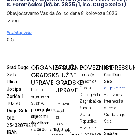
S. Ferenčaka (kč.br. 3835/1, k.o. Dugo Selo I)
Obavještavamo Vas da će se dana 8. kolovoza 2026.
zbog
Pročitaj Više
ORGANIZACIJA
STRUČNE
POVEZNICE
IMPRESSU
Grad Dugo
GRADSKE
SLUŽBE
Selo
Turistička
Grad Dugo
UPRAVE
GRADSKE
Ulica
zajednica
Selo
Grada
dugoselo.hr
UPRAVE
Josipa
Radno
Dugog Sela
– službena
Zorića 1
vrijeme za
Zagrebačka
internetska
10370
stranke:
Upravni
županija
stranica
ponedjeljkom,
Dugo Selo
odjel
Vlada
Grada Dugog
srijedom i
za
OIB:
Republike
Sela
četvrtkom:
pravne
25432879214
Hrvatske
od
08:00
do
15:00
sati
poslove,
IBAN
Sadržaj
Dugoselska