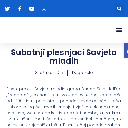
Gradonače
Transparentna
Subotnji plesnjaci Savjeta
mladih
31 ožujka, 2015
Dugo Selo
Plesni projekt Savjeta mladih grada Dugog Sela i KUD-a
„Preporod“ „uplesao“ je u svoju polovinu realizacije. Više
od 100-tinu polaznika pohađa dvomjesečni tečaj
tijekom kojeg će usvojiti znanja i vještine plesanja cha-
cha-cha, western polke, jive, salse i sambe, a na kraju
svi uključeni imati će priliku i prezentirati naučeno, uz
najavljenu zajedničku feštu. Plesni tečaj pohađa mahom