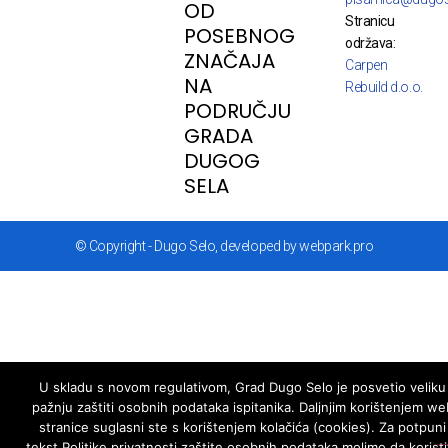
OD
Stranicu
POSEBNOG
održava:
ZNAČAJA
Carpen
NA
Rebuild d.o.o.
PODRUČJU
GRADA
DUGOG
SELA
© Copyright - Dugo Selo, developed by webpark.pro
U skladu s novom regulativom, Grad Dugo Selo je posvetio veliku
pažnju zaštiti osobnih podataka ispitanika. Daljnjim korištenjem we
stranice suglasni ste s korištenjem kolačića (cookies). Za potpuni
tekst Politike privatnosti zaštite osobnih podataka molimo da koristi