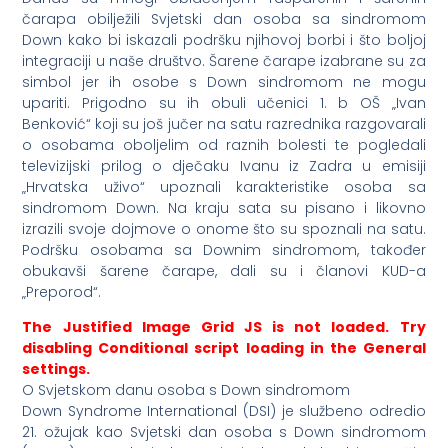
čarapa obilježili Svjetski dan osoba sa sindromom
Down kako bi iskazali podršku njihovoj borbi i što boljoj
integraciji u naše društvo. Šarene čarape izabrane su za
simbol jer ih osobe s Down sindromom ne mogu
upariti. Prigodno su ih obuli učenici 1. b OŠ „Ivan
Benković“ koji su još jučer na satu razrednika razgovarali
o osobama oboljelim od raznih bolesti te pogledali
televizijski prilog o dječaku Ivanu iz Zadra u emisiji
„Hrvatska uživo“ upoznali karakteristike osoba sa
sindromom Down. Na kraju sata su pisano i likovno
izrazili svoje dojmove o onome što su spoznali na satu.
Podršku osobama sa Downim sindromom, također
obukavši šarene čarape, dali su i članovi KUD-a
„Preporod“.
The Justified Image Grid JS is not loaded. Try
disabling Conditional script loading in the General
settings.
O Svjetskom danu osoba s Down sindromom
Down Syndrome International (DSI) je službeno odredio
21. ožujak kao Svjetski dan osoba s Down sindromom