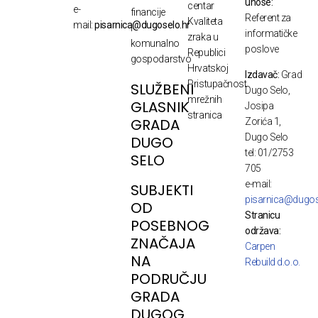
unose:
centar
e-
financije
Referent za
Kvaliteta
mail:
pisarnica@dugoselo.hr
i
informatičke
zraka u
komunalno
poslove
Republici
gospodarstvo
Hrvatskoj
Izdavač:
Grad
Pristupačnost
SLUŽBENI
Dugo Selo,
mrežnih
GLASNIK
Josipa
stranica
GRADA
Zorića 1,
Dugo Selo
DUGO
tel: 01/2753
SELO
705
e-mail:
SUBJEKTI
pisarnica@dugos
OD
Stranicu
POSEBNOG
održava:
ZNAČAJA
Carpen
NA
Rebuild d.o.o.
PODRUČJU
GRADA
DUGOG