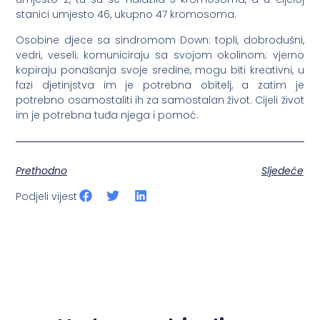
stanici umjesto 46, ukupno 47 kromosoma.
Osobine djece sa sindromom Down: topli, dobrodušni,
vedri, veseli; komuniciraju sa svojom okolinom; vjerno
kopiraju ponašanja svoje sredine, mogu biti kreativni, u
fazi djetinjstva im je potrebna obitelj, a zatim je
potrebno osamostaliti ih za samostalan život. Cijeli život
im je potrebna tuđa njega i pomoć.
Prethodno
Sljedeće
Podjeli vijest