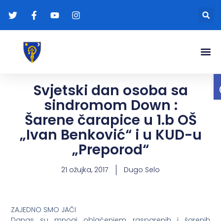
Gradonače
Transparentna
Svjetski dan osoba sa
sindromom Down :
Šarene čarapice u 1.b OŠ
„Ivan Benković“ i u KUD-u
„Preporod“
21 ožujka, 2017
Dugo Selo
ZAJEDNO SMO JAČI
Danas su mnogi oblačenjem rasparenih i šarenih