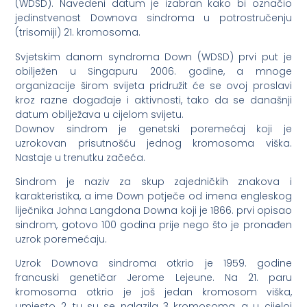
(WDSD). Navedeni datum je izabran kako bi označio
jedinstvenost Downova sindroma u potrostručenju
(trisomiji) 21. kromosoma.
Svjetskim danom syndroma Down (WDSD) prvi put je
obilježen u Singapuru 2006. godine, a mnoge
organizacije širom svijeta pridružit će se ovoj proslavi
kroz razne događaje i aktivnosti, tako da se današnji
datum obilježava u cijelom svijetu.
Downov sindrom je genetski poremećaj koji je
uzrokovan prisutnošću jednog kromosoma viška.
Nastaje u trenutku začeća.
Sindrom je naziv za skup zajedničkih znakova i
karakteristika, a ime Down potječe od imena engleskog
liječnika Johna Langdona Downa koji je 1866. prvi opisao
sindrom, gotovo 100 godina prije nego što je pronađen
uzrok poremećaju.
Uzrok Downova sindroma otkrio je 1959. godine
francuski genetičar Jerome Lejeune. Na 21. paru
kromosoma otkrio je još jedan kromosom viška,
umjesto 2, tu su se nalazila 3 kromosoma, a u cijeloj