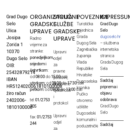
ORGANIZACIJA
STRUČNE
POVEZNICE
IMPRESSU
Grad Dugo
GRADSKE
SLUŽBE
Selo
Turistička
Grad Dugo
UPRAVE
GRADSKE
Ulica
zajednica
Selo
Grada
dugoselo.hr
UPRAVE
Josipa
Radno
Dugog Sela
– službena
Zorića 1
vrijeme za
Zagrebačka
internetska
10370
stranke:
Upravni
županija
stranica
ponedjeljkom,
Dugo Selo
odjel
Vlada
Grada Dugog
srijedom i
za
OIB:
Republike
Sela
četvrtkom:
pravne
25432879214
Hrvatske
od
08:00
do
15:00
sati
poslove,
IBAN
Sadržaj
Dugoselska
utorkom:
od
08:00
do
17:30
sati
društvene
HR5124020061810100008
priprema i
kronika
petkom:
od
08:00
do
13:00
sati
djelatnosti
žiro račun
objavu
Pučko
i
odobrava:
2402006-
tel:
01/2753
otvoreno
protokol
Grad Dugo
705
1810100008
učilište
Selo
Dugoselski
Upravni
fax:
01/2753
komunalni i
odjel
244
Sadržaj
poduzetnički
za