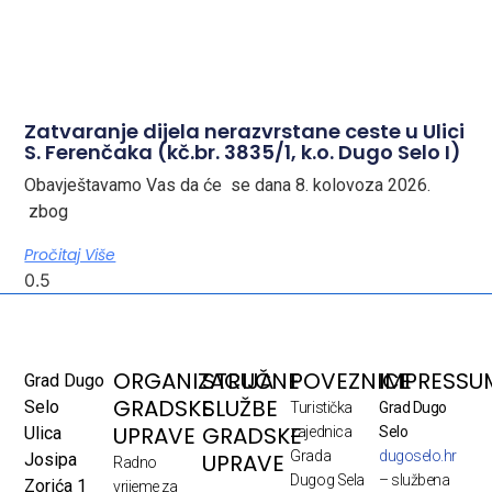
Zatvaranje dijela nerazvrstane ceste u Ulici
S. Ferenčaka (kč.br. 3835/1, k.o. Dugo Selo I)
Obavještavamo Vas da će se dana 8. kolovoza 2026.
zbog
Pročitaj Više
ORGANIZACIJA
STRUČNE
POVEZNICE
IMPRESSU
Grad Dugo
GRADSKE
SLUŽBE
Selo
Turistička
Grad Dugo
UPRAVE
GRADSKE
Ulica
zajednica
Selo
Grada
dugoselo.hr
UPRAVE
Josipa
Radno
Dugog Sela
– službena
Zorića 1
vrijeme za