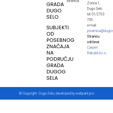
stranica
GRADA
Zorića 1,
Dugo Selo
DUGO
tel: 01/2753
SELO
705
e-mail:
SUBJEKTI
pisarnica@dugos
OD
Stranicu
POSEBNOG
održava:
ZNAČAJA
Carpen
NA
Rebuild d.o.o.
PODRUČJU
GRADA
DUGOG
SELA
© Copyright - Dugo Selo, developed by webpark.pro