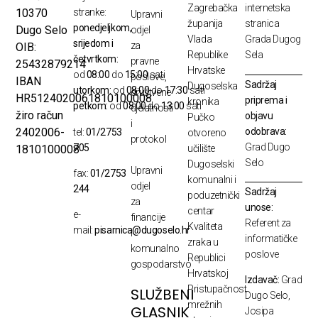
Zagrebačka
internetska
10370
stranke:
Upravni
županija
stranica
ponedjeljkom,
Dugo Selo
odjel
Vlada
Grada Dugog
srijedom i
za
OIB:
Republike
Sela
četvrtkom:
pravne
25432879214
Hrvatske
od
08:00
do
15:00
sati
poslove,
IBAN
Sadržaj
Dugoselska
utorkom:
od
08:00
do
17:30
sati
društvene
HR5124020061810100008
priprema i
kronika
petkom:
od
08:00
do
13:00
sati
djelatnosti
žiro račun
objavu
Pučko
i
odobrava:
2402006-
tel:
01/2753
otvoreno
protokol
Grad Dugo
705
1810100008
učilište
Selo
Dugoselski
Upravni
fax:
01/2753
komunalni i
odjel
244
Sadržaj
poduzetnički
za
unose:
centar
e-
financije
Referent za
Kvaliteta
mail:
pisarnica@dugoselo.hr
i
informatičke
zraka u
komunalno
poslove
Republici
gospodarstvo
Hrvatskoj
Izdavač:
Grad
Pristupačnost
SLUŽBENI
Dugo Selo,
mrežnih
GLASNIK
Josipa