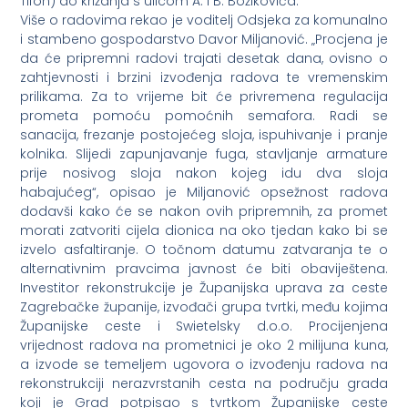
Tifon) do križanja s ulicom A. i B. Božikovića.
Više o radovima rekao je voditelj Odsjeka za komunalno
i stambeno gospodarstvo Davor Miljanović. „Procjena je
da će pripremni radovi trajati desetak dana, ovisno o
zahtjevnosti i brzini izvođenja radova te vremenskim
prilikama. Za to vrijeme bit će privremena regulacija
prometa pomoću pomoćnih semafora. Radi se
sanacija, frezanje postojećeg sloja, ispuhivanje i pranje
kolnika. Slijedi zapunjavanje fuga, stavljanje armature
prije nosivog sloja nakon kojeg idu dva sloja
habajućeg“, opisao je Miljanović opsežnost radova
dodavši kako će se nakon ovih pripremnih, za promet
morati zatvoriti cijela dionica na oko tjedan kako bi se
izvelo asfaltiranje. O točnom datumu zatvaranja te o
alternativnim pravcima javnost će biti obaviještena.
Investitor rekonstrukcije je Županijska uprava za ceste
Zagrebačke županije, izvođači grupa tvrtki, među kojima
Županijske ceste i Swietelsky d.o.o. Procijenjena
vrijednost radova na prometnici je oko 2 milijuna kuna,
a izvode se temeljem ugovora o izvođenju radova na
rekonstrukciji nerazvrstanih cesta na području grada
koji je Grad potpisao s tvrtkom Županijske ceste