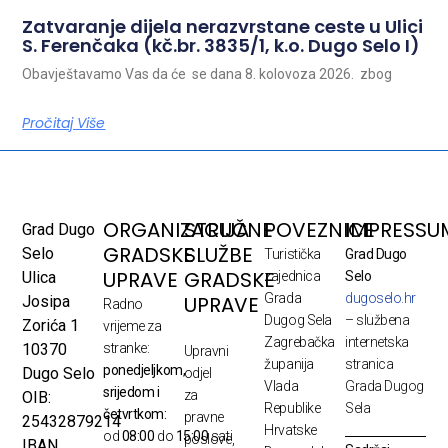
Zatvaranje dijela nerazvrstane ceste u Ulici
S. Ferenčaka (kč.br. 3835/1, k.o. Dugo Selo I)
Obavještavamo Vas da će se dana 8. kolovoza 2026. zbog
Pročitaj Više
ORGANIZACIJA
STRUČNE
POVEZNICE
IMPRESSU
Grad Dugo
GRADSKE
SLUŽBE
Selo
Turistička
Grad Dugo
UPRAVE
GRADSKE
Ulica
zajednica
Selo
Grada
dugoselo.hr
UPRAVE
Josipa
Radno
Dugog Sela
– službena
Zorića 1
vrijeme za
Zagrebačka
internetska
10370
stranke:
Upravni
županija
stranica
ponedjeljkom,
Dugo Selo
odjel
Vlada
Grada Dugog
srijedom i
za
OIB:
Republike
Sela
četvrtkom:
pravne
25432879214
Hrvatske
od
08:00
do
15:00
sati
poslove,
IBAN