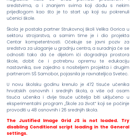
sredstvima, a i znanjem svima koji dođu s nekim
prijedlogom kao što je to start up koji su pokrenuli
učenici škole.
Škola je postala partner Strukovnoj školi Velika Gorica u
sektoru strojarstva, a samim time je i dio projekta
Centar kompetentnosti. Očekuje se javni poziv za
sredstva za ulaganje u gradnju centra, a suradnja će se
odnositi tako da će dijelom ići dogradnja prostora
škole, dobit će i potrebnu opremu te edukaciju
nastavnika, sve zajedno s nositeljem projekta i drugim
partnerom SŠ Samobor, pojasnila je ravnateljica Svetec.
U novu školsku godinu krenulo je 472 tisuće učenika
hrvatskih osnovnih i srednjih škola, a više od osam
tisuća učenika i dvije tisuće učitelja biti uključeno u
eksperimentalni program „Škole za život“ koji se počinje
provoditi u 48 osnovnih i 26 srednjih škola.
The Justified Image Grid JS is not loaded. Try
disabling Conditional script loading in the General
settings.