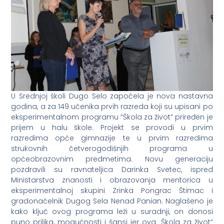
U Srednjoj školi Dugo Selo započela je nova nastavna
godina, a za 149 učenika prvih razreda koji su upisani po
eksperimentalnom programu “Škola za život” priređen je
prijem u halu škole. Projekt se provodi u prvim
razredima opće gimnazije te u prvim razredima
strukovnih četverogodišnjih programa u
općeobrazovnim predmetima. Novu generaciju
pozdravili su ravnateljica Darinka Svetec, ispred
Ministarstva znanosti i obrazovanja mentorica u
eksperimentalnoj skupini Zrinka Pongrac Štimac i
gradonačelnik Dugog Sela Nenad Panian. Naglašeno je
kako ključ ovog programa leži u suradnji, on donosi
puno prilika, mogućnosti i šansi jer ova „Škola za život“