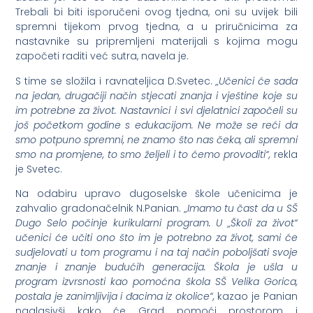
Trebali bi biti isporučeni ovog tjedna, oni su uvijek bili
spremni tijekom prvog tjedna, a u priručnicima za
nastavnike su pripremljeni materijali s kojima mogu
započeti raditi već sutra, navela je.
S time se složila i ravnateljica D.Svetec.
„Učenici će sada
na jedan, drugačiji način stjecati znanja i vještine koje su
im
potrebne za život. Nastavnici i svi djelatnici započeli su
još početkom godine s edukacijom. Ne može se reći da
smo potpuno spremni, ne znamo što nas čeka, ali spremni
smo na promjene, to smo željeli i to ćemo provoditi“,
rekla
je Svetec.
Na odabiru upravo dugoselske škole učenicima je
zahvalio gradonačelnik N.Panian.
„Imamo tu čast da u SŠ
Dugo Selo počinje kurikularni program. U „Školi za život“
učenici će učiti ono što im je potrebno za život, sami će
sudjelovati u tom programu i na taj način poboljšati svoje
znanje i znanje budućih generacija. Škola je ušla u
program izvrsnosti kao pomoćna škola SŠ Velika Gorica,
postala je zanimljivija i đacima iz okolice“,
kazao je Panian
naglasivši kako će Grad pomoći prostorom i