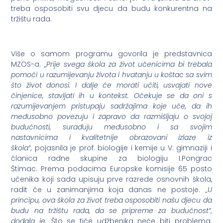
treba osposobiti svu djecu da budu konkurentna na
tržištu rada.
Više o samom programu govorila je predstavnica
MZOS-a.
„Prije svega škola za život učenicima bi trebala
pomoći u razumijevanju života i hvatanju u koštac sa svim
što život donosi. I dalje će morati učiti, usvajati nove
činjenice, stavljati ih u kontekst. Očekuje se da oni s
razumijevanjem pristupaju sadržajima koje uče, da ih
međusobno povezuju i zapravo da razmišljaju o svojoj
budućnosti, surađuju međusobno i sa svojim
nastavnicima i kvalitetnije obrazovani izlaze iz
škola“,
pojasnila je prof. biologije i kemije u V. gimnaziji i
članica radne skupine za biologiju I.Pongrac
Štimac.
Prema podacima Europske komisije 65 posto
učenika koji sada upisuju prve razrede osnovnih škola,
radit će u zanimanjima koja danas ne postoje.
„U
principu, ova škola za život treba osposobiti našu djecu da
budu na tržištu rada, da se pripreme za budućnost“,
dodala je.
Što se tiče udžbenika neće biti problema.