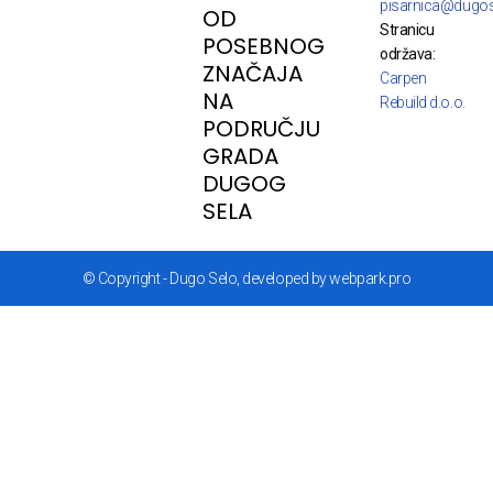
pisarnica@dugos
OD
Stranicu
POSEBNOG
održava:
ZNAČAJA
Carpen
NA
Rebuild d.o.o.
PODRUČJU
GRADA
DUGOG
SELA
© Copyright - Dugo Selo, developed by webpark.pro