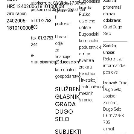
Sadržaj
Dugoselska
utorkom:
od
08:00
do
17:30
sati
društvene
HR5124020061810100008
priprema i
kronika
petkom:
od
08:00
do
13:00
sati
djelatnosti
žiro račun
objavu
Pučko
i
odobrava:
2402006-
tel:
01/2753
otvoreno
protokol
Grad Dugo
705
1810100008
učilište
Selo
Dugoselski
Upravni
fax:
01/2753
komunalni i
odjel
244
Sadržaj
poduzetnički
za
unose:
centar
e-
financije
Referent za
Kvaliteta
mail:
pisarnica@dugoselo.hr
i
informatičke
zraka u
komunalno
poslove
Republici
gospodarstvo
Hrvatskoj
Izdavač:
Grad
Pristupačnost
SLUŽBENI
Dugo Selo,
mrežnih
GLASNIK
Josipa
stranica
GRADA
Zorića 1,
Dugo Selo
DUGO
tel: 01/2753
SELO
705
e-mail:
SUBJEKTI