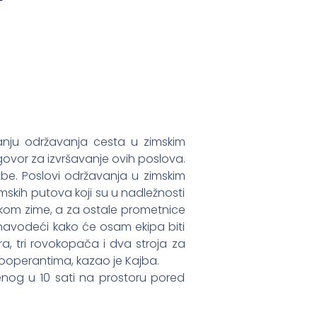
nju održavanja cesta u zimskim
govor za izvršavanje ovih poslova.
be. Poslovi održavanja u zimskim
mskih putova koji su u nadležnosti
ekom zime, a za ostale prometnice
a navodeći kako će osam ekipa biti
a, tri rovokopača i dva stroja za
kooperantima, kazao je Kajba.
nog u 10 sati na prostoru pored