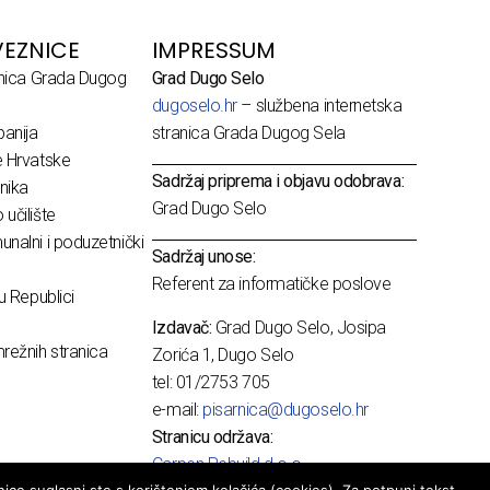
EZNICE
IMPRESSUM
dnica Grada Dugog
Grad Dugo Selo
dugoselo.hr
– službena internetska
anija
stranica Grada Dugog Sela
e Hrvatske
Sadržaj priprema i objavu odobrava:
nika
Grad Dugo Selo
učilište
nalni i poduzetnički
Sadržaj unose:
Referent za informatičke poslove
u Republici
Izdavač:
Grad Dugo Selo, Josipa
režnih stranica
Zorića 1, Dugo Selo
tel: 01/2753 705
e-mail:
pisarnica@dugoselo.hr
Stranicu održava:
Carpen Rebuild d.o.o.