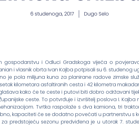
6 studenoga, 2017
Dugo Selo
gospodarstvu i Odluci Gradskoga vijeća o povjerava
ian i vlasnik obrta Ivan Kajba potpisali su 6. studenog u
 je pola milijuna kuna za planirane radove zimske služ
etak kilometara asfaltiranih cesta i 42 kilometra makada
ašava kako će te ceste i putovi biti dobro održavani tij
Županijske ceste. To potvrđuje i izvršitelj poslova I. Kajb
nizacijom. Tvrtka raspolaže s dva kamiona, tri traktor
ebno, kapaciteti će se dodatno povećati u partnerstvu s 
 za predstojeću sezonu predviđena je u utorak 7. stude