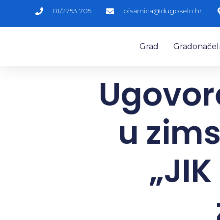
01/2753 705
pisarnica@dugoselo.hr
Grad
Gradonačelni
Ugovor
u zims
„JIK