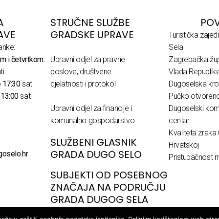
A
STRUČNE SLUŽBE
POV
AVE
GRADSKE UPRAVE
Turistička zaje
anke:
Sela
m i četvrtkom:
Upravni odjel za pravne
Zagrebačka žup
ti
poslove, društvene
Vlada Republik
o
17:30
sati
djelatnosti i protokol
Dugoselska kro
o
13:00
sati
Pučko otvoreno 
Upravni odjel za financije i
Dugoselski komu
komunalno gospodarstvo
centar
Kvaliteta zraka 
SLUŽBENI GLASNIK
Hrvatskoj
GRADA DUGO SELO
goselo.hr
Pristupačnost m
SUBJEKTI OD POSEBNOG
ZNAČAJA NA PODRUČJU
GRADA DUGOG SELA