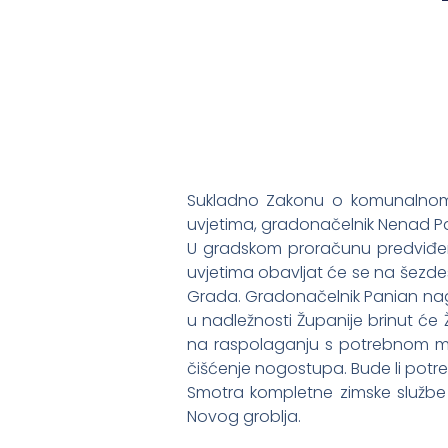
Sukladno Zakonu o komunalnom 
uvjetima, gradonačelnik Nenad Pan
U gradskom proračunu predviđeno
uvjetima obavljat će se na šezdes
Grada. Gradonačelnik Panian nagl
u nadležnosti Županije brinut će 
na raspolaganju s potrebnom meha
čišćenje nogostupa. Bude li potr
Smotra kompletne zimske službe
Novog groblja.