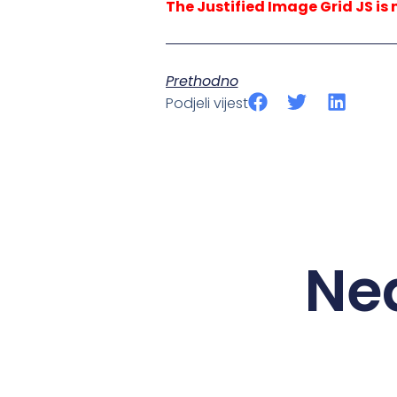
The Justified Image Grid JS is 
Prethodno
Podjeli vijest
Ne