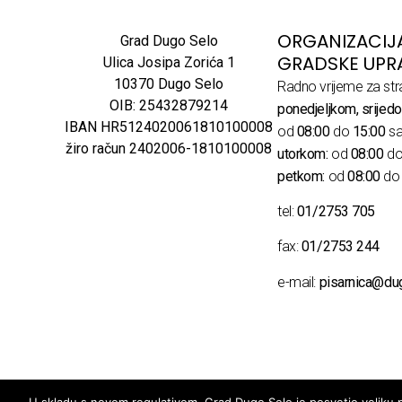
ORGANIZACIJ
Grad Dugo Selo
GRADSKE UPR
Ulica Josipa Zorića 1
10370 Dugo Selo
Radno vrijeme za str
OIB: 25432879214
ponedjeljkom, srijedo
IBAN HR5124020061810100008
od
08:00
do
15:00
sa
žiro račun 2402006-1810100008
utorkom:
od
08:00
d
petkom:
od
08:00
d
tel:
01/2753 705
fax:
01/2753 244
e-mail:
pisarnica@du