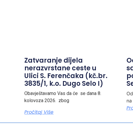
Zatvaranje dijela
O
nerazvrstane ceste u
s
Ulici S. Ferenčaka (kč.br.
p
3835/1, k.o. Dugo Selo I)
Se
Obavještavamo Vas da će se dana 8.
Od
kolovoza 2026. zbog
na
Pr
Pročitaj Više