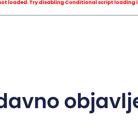
not loaded. Try disabling Conditional script loading i
davno objavlj