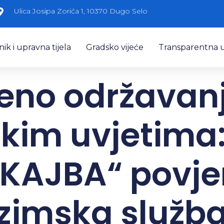
Ulica Josipa Zorića 1, 10370 Dugo Selo
k i upravna tijela
Gradsko vijeće
Transparentna 
eno održavanj
kim uvjetima
 KAJBA“ povj
zimska služb