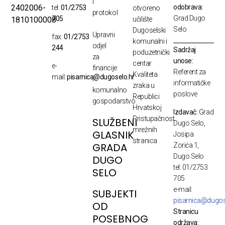
i
odobrava:
2402006-
tel:
01/2753
otvoreno
protokol
Grad Dugo
705
1810100008
učilište
Selo
Dugoselski
Upravni
fax:
01/2753
komunalni i
odjel
244
Sadržaj
poduzetnički
za
unose:
centar
e-
financije
Referent za
Kvaliteta
mail:
pisarnica@dugoselo.hr
i
informatičke
zraka u
komunalno
poslove
Republici
gospodarstvo
Hrvatskoj
Izdavač:
Grad
Pristupačnost
SLUŽBENI
Dugo Selo,
mrežnih
GLASNIK
Josipa
stranica
GRADA
Zorića 1,
Dugo Selo
DUGO
tel: 01/2753
SELO
705
e-mail:
SUBJEKTI
pisarnica@dugos
OD
Stranicu
POSEBNOG
održava: