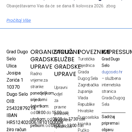
Obavještavamo Vas da će se dana 8. kolovoza 2026. zbog
Pročitaj Više
ORGANIZACIJA
STRUČNE
POVEZNICE
IMPRESSU
Grad Dugo
GRADSKE
SLUŽBE
Selo
Turistička
Grad Dugo
UPRAVE
GRADSKE
Ulica
zajednica
Selo
Grada
dugoselo.hr
UPRAVE
Josipa
Radno
Dugog Sela
– službena
Zorića 1
vrijeme za
Zagrebačka
internetska
10370
stranke:
Upravni
županija
stranica
ponedjeljkom,
Dugo Selo
odjel
Vlada
Grada Dugog
srijedom i
za
OIB:
Republike
Sela
četvrtkom:
pravne
25432879214
Hrvatske
od
08:00
do
15:00
sati
poslove,
IBAN
Sadržaj
Dugoselska
utorkom:
od
08:00
do
17:30
sati
društvene
HR5124020061810100008
priprema i
kronika
petkom:
od
08:00
do
13:00
sati
djelatnosti
žiro račun
objavu
Pučko