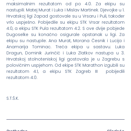
maksimalnim rezultatom od po 4:0. Za ekipu su
nastupili: Matej Murat i Luka i Mislav Martinek. Djevojke u 1.
Hrvatskoj ligi Zapad gostovale su u Vrsaru i Puli, također
vrlo uspješno. Pobijedile su ekipu STK Vrsar rezultatom
4:0, a ekipu STK Pula rezultatom 4:2. S ove dvije pobjede
Dugoselke su konačno osigurale opstanak u ligi. Za
ekipu su nastupile: Ana Murat, Morana Česnik i Lucija i
Anamarija Tominac. Treća ekipa u sastavu: Luka
Dragun, Dominik Jurinčić i Luka Zlatkov nastupa u 3.
Hrvatskoj stolnoteniskoj ligi gostovala je u Zagrebu s
polovičnim uspjehom. Od ekipe STK Marathon izgubili su
rezultatom 4:1, a ekipu STK Zagreb III pobijedili
rezultatom 4:0.
S.T.Š.K.