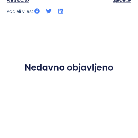
Prethodno
Sljedeće
Podjeli vijest
Nedavno objavljeno