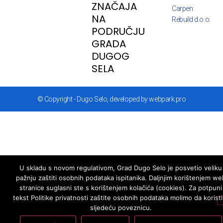
ZNAČAJA
Carpen
NA
Rebuild d.o.o.
PODRUČJU
GRADA
DUGOG
SELA
© Copyright - Dugo Selo, developed by webpark.pro
U skladu s novom regulativom, Grad Dugo Selo je posvetio veliku
pažnju zaštiti osobnih podataka ispitanika. Daljnjim korištenjem we
stranice suglasni ste s korištenjem kolačića (cookies). Za potpuni
tekst Politike privatnosti zaštite osobnih podataka molimo da koristi
sljedeću poveznicu.