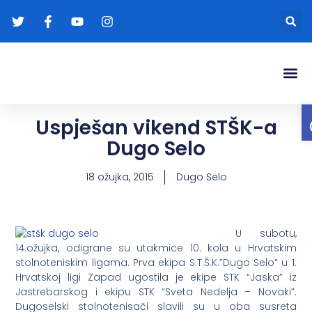
Gradonače
Transparentna
Uspješan vikend STŠK-a
Dugo Selo
18 ožujka, 2015
Dugo Selo
U subotu,
14.ožujka, odigrane su utakmice 10. kola u Hrvatskim
stolnoteniskim ligama. Prva ekipa S.T.Š.K.”Dugo Selo” u 1.
Hrvatskoj ligi Zapad ugostila je ekipe STK “Jaska” iz
Jastrebarskog i ekipu STK “Sveta Nedelja – Novaki”.
Dugoselski stolnotenisači slavili su u oba susreta