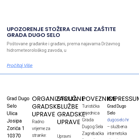
UPOZORENJE STOŽERA CIVILNE ZAŠTITE
GRADA DUGO SELO
Poštovane građanke i građani, prema najavama Državnog
hidrometeorološkog zavoda, u
Pročitaj Više
ORGANIZACIJA
STRUČNE
POVEZNICE
IMPRESSU
Grad Dugo
GRADSKE
SLUŽBE
Selo
Turistička
Grad Dugo
UPRAVE
GRADSKE
Ulica
zajednica
Selo
Grada
dugoselo.hr
UPRAVE
Josipa
Radno
Dugog Sela
– službena
Zorića 1
vrijeme za
Zagrebačka
internetska
10370
stranke:
Upravni