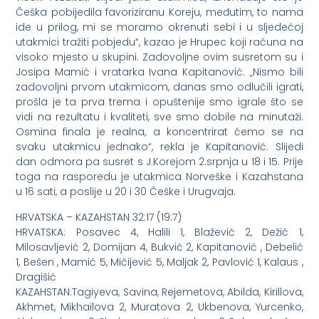
Češka pobijedila favoriziranu Koreju, međutim, to nama
ide u prilog, mi se moramo okrenuti sebi i u sljedećoj
utakmici tražiti pobjedu“, kazao je Hrupec koji računa na
visoko mjesto u skupini. Zadovoljne ovim susretom su i
Josipa Mamić i vratarka Ivana Kapitanović. „Nismo bili
zadovoljni prvom utakmicom, danas smo odlučili igrati,
prošla je ta prva trema i opuštenije smo igrale što se
vidi na rezultatu i kvaliteti, sve smo dobile na minutaži.
Osmina finala je realna, a koncentrirat ćemo se na
svaku utakmicu jednako“, rekla je Kapitanović. Slijedi
dan odmora pa susret s J.Korejom 2.srpnja u 18 i 15. Prije
toga na rasporedu je utakmica Norveške i Kazahstana
u 16 sati, a poslije u 20 i 30 Češke i Urugvaja.
HRVATSKA – KAZAHSTAN 32:17 (19:7)
HRVATSKA: Posavec 4, Halili 1, Blažević 2, Dežić 1,
Milosavljević 2, Domijan 4, Bukvić 2, Kapitanović , Debelić
1, Bešen , Mamić 5, Mičijević 5, Maljak 2, Pavlović 1, Kalaus ,
Dragišić
KAZAHSTAN:Tagiyeva, Savina, Rejemetova, Abilda, Kirillova,
Akhmet, Mikhailova 2, Muratova 2, Ukbenova, Yurcenko,