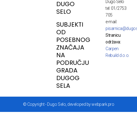
Dugo Selo
DUGO
tel: 01/2753
SELO
705
e-mail:
SUBJEKTI
pisarnica@dugos
OD
Stranicu
POSEBNOG
održava:
ZNAČAJA
Carpen
NA
Rebuild d.o.o.
PODRUČJU
GRADA
DUGOG
SELA
© Copyright - Dugo Selo, developed by webpark.pro