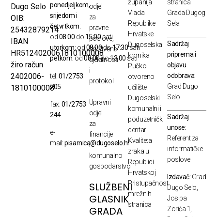
županija
stranica
ponedjeljkom,
Dugo Selo
odjel
Vlada
Grada Dugog
srijedom i
za
OIB:
Republike
Sela
četvrtkom:
pravne
25432879214
Hrvatske
od
08:00
do
15:00
sati
poslove,
IBAN
Sadržaj
Dugoselska
utorkom:
od
08:00
do
17:30
sati
društvene
HR5124020061810100008
priprema i
kronika
petkom:
od
08:00
do
13:00
sati
djelatnosti
žiro račun
objavu
Pučko
i
odobrava:
2402006-
tel:
01/2753
otvoreno
protokol
Grad Dugo
705
1810100008
učilište
Selo
Dugoselski
Upravni
fax:
01/2753
komunalni i
odjel
244
Sadržaj
poduzetnički
za
unose:
centar
e-
financije
Referent za
Kvaliteta
mail:
pisarnica@dugoselo.hr
i
informatičke
zraka u
komunalno
poslove
Republici
gospodarstvo
Hrvatskoj
Izdavač:
Grad
Pristupačnost
SLUŽBENI
Dugo Selo,
mrežnih
GLASNIK
Josipa
stranica
GRADA
Zorića 1,