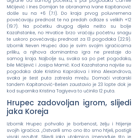
uigrane od samog početka, s par pogodaka Ćamile
Mičijević i Ines Domijan te obranama Ivane Kapitanović
došle su na +6 (7:1). Do kraja prvog poluvremena
povećavaju prednost te na predah odlaze s velikih +12
(19:7). Na početku drugog dijela nešto su bolje
Kazahstanke, no Hrvatice brzo vraćaju početnu snagu
te uskoro povećavaju prednost za 13 pogodaka (22:9).
Izbornik Neven Hrupec dao je svim svojim igračicama
priliku, a njihova dominantna igra ne prestaje do
samog kraja. Najbolje su, svaka sa po pet pogodaka,
bile Mičijević i Josipa Mamić. Kod Kazahstana najviše su
pogodaka dale Kristina Kapralova i Irina Alexandrova,
svaka je šest puta zatresla mrežu. Domaći vratarski
tandem Kapitanović-Bešen zaustavio je 23 lopte dok je
kod suparnika Kristina Tagiyeva to učinila 12 puta.
Hrupec zadovoljan igrom, slijedi
jaka Koreja
Izbornik Hrupec pohvalio je borbenost, želju i htijenje
svojih igračica. „Ostvarili smo ono što smo htjeli, postigli
visoki rezultat. Slijedi jaka utakmica, iznenađuje što je