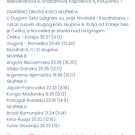
Aleksandrova 6, Shabanova, Kapralova 6, Poluyanko 1
ZAVRŠENO DRUGO KOLO SKUPINE A
U Dugom Selu odigrani su, prije Hrvatske i Kazahstana, i
ostali susreti drugog kola skupine A. Bolja od Koreje bila
je Češka, a Norveška je slavila nad Urugvajem.
Češka – Koreja 30:27 (11:12)
Urugvaj – Norveška 20:45 (13:24)
Rezultati B, C i D skupina
SKUPINA B
Angola-Nizozemska 32:35 (16:20)
Srbija-Danska 20:36 (12:17)
Argentina-Njemačka 19:36 (10:17)
SKUPINA C
Japan-Francuska 22:33 (9:16)
Kongo-Mađarska 9:35 (6:13)
Portugal-Švedska 22:19 (14:9)
SKUPINA D
Brazil-Rumunjska 21:24 (11:14)
Kina-Rusija 20:32 (12:15)
Tunis-Slovenija 26:33 (13:1