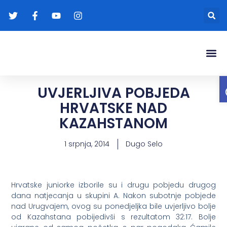
Gradonače
Transparentna
UVJERLJIVA POBJEDA
HRVATSKE NAD
KAZAHSTANOM
1 srpnja, 2014
Dugo Selo
Hrvatske juniorke izborile su i drugu pobjedu drugog
dana natjecanja u skupini A. Nakon subotnje pobjede
nad Urugvajem, ovog su ponedjeljka bile uvjerljivo bolje
od Kazahstana pobijedivši s rezultatom 32:17. Bolje