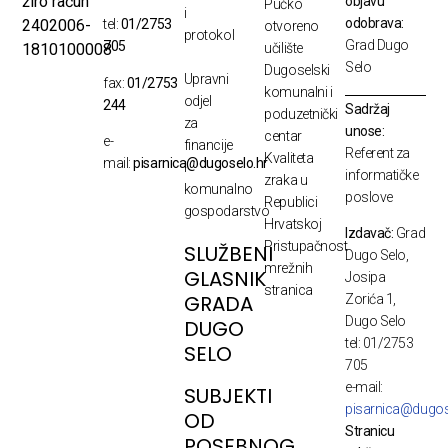
žiro račun
objavu
Pučko
i
odobrava:
2402006-
tel:
01/2753
otvoreno
protokol
Grad Dugo
705
1810100008
učilište
Selo
Dugoselski
Upravni
fax:
01/2753
komunalni i
odjel
244
Sadržaj
poduzetnički
za
unose:
centar
e-
financije
Referent za
Kvaliteta
mail:
pisarnica@dugoselo.hr
i
informatičke
zraka u
komunalno
poslove
Republici
gospodarstvo
Hrvatskoj
Izdavač:
Grad
Pristupačnost
SLUŽBENI
Dugo Selo,
mrežnih
GLASNIK
Josipa
stranica
GRADA
Zorića 1,
Dugo Selo
DUGO
tel: 01/2753
SELO
705
e-mail:
SUBJEKTI
pisarnica@dugos
OD
Stranicu
POSEBNOG