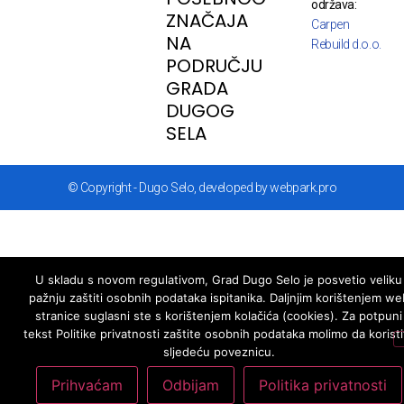
održava:
ZNAČAJA
Carpen
NA
Rebuild d.o.o.
PODRUČJU
GRADA
DUGOG
SELA
© Copyright - Dugo Selo, developed by webpark.pro
U skladu s novom regulativom, Grad Dugo Selo je posvetio veliku
pažnju zaštiti osobnih podataka ispitanika. Daljnjim korištenjem we
stranice suglasni ste s korištenjem kolačića (cookies). Za potpuni
tekst Politike privatnosti zaštite osobnih podataka molimo da koristi
sljedeću poveznicu.
Prihvaćam
Odbijam
Politika privatnosti