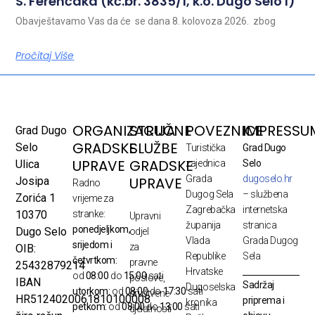
S. Ferenčaka (kč.br. 3835/1, k.o. Dugo Selo I)
Obavještavamo Vas da će se dana 8. kolovoza 2026. zbog
Pročitaj Više
ORGANIZACIJA
STRUČNE
POVEZNICE
IMPRESSU
Grad Dugo
GRADSKE
SLUŽBE
Selo
Turistička
Grad Dugo
UPRAVE
GRADSKE
Ulica
zajednica
Selo
Grada
dugoselo.hr
UPRAVE
Josipa
Radno
Dugog Sela
– službena
Zorića 1
vrijeme za
Zagrebačka
internetska
10370
stranke:
Upravni
županija
stranica
ponedjeljkom,
Dugo Selo
odjel
Vlada
Grada Dugog
srijedom i
za
OIB:
Republike
Sela
četvrtkom:
pravne
25432879214
Hrvatske
od
08:00
do
15:00
sati
poslove,
IBAN
Sadržaj
Dugoselska
utorkom:
od
08:00
do
17:30
sati
društvene
HR5124020061810100008
priprema i
kronika
petkom:
od
08:00
do
13:00
sati
djelatnosti